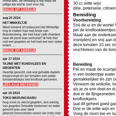
Prima toko, de rendang is top maar de
30 cc witte wijn
pittige kip wat te zoet voor mij.
dille, peterselie, citroe
BEKIJK DIT ADRESJE
Bereiding
aug 25 2024
Voorbereiding
HET WINKELTJE
Snij de ui en de wortel h
Weet iemand of restaurant Het Winkeltje
pel de knoflookteentjes
nog te maken had met Ansje van
Maak aan de onderkant 
Brandenberg, die met haar café chantant
naar dit pand was verhuisd? Ik heb hier
insnijden) en snij aan d
ooit wel gegeten en het had wel een zeker
deze tomaten 10 sec ond
entert.......
vruchtvlees van de toma
BEKIJK DIT ADRESJE
apr 17 2024
TAJINE MET RUNDVLEES EN
Bereiding
GROENTEN
Pel en maak de scampi'
Heerlijk gerecht, ook wat gehakte dadels
in een bodempje water
toegevoegd en ipv tomaten een pakje
gemakkelijker én zijn z
tomatenblokjes met knoflook genomen.
Verwarm de wokolie, he
LEES ALLE RECENSIES
als je ze erin doet en d
apr 16 2024
doe er de fijngesneden 
TOKO WARUNG BARU
knoflookpers
Nog nooit zo slecht gegeten, dus weinig
laat dit geheel goed ga
van gegeten.Smaakte bedorven en ieder
Doe er de witte wijn en
gerecht was zeer sterk
Voeg de room toe en laa
gekruid.Desondanks waren we (mijn man