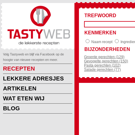
TREFWOORD
KENMERKEN
Naam recept
Ingredie
BIJZONDERHEDEN
Volg Tastyweb en blijf via Facebook op de
Groente gerechten (129)
hoogte van nieuwe recepten en meer.
Gevogelte gerechten (150)
Pasta gerechten (102)
RECEPTEN
Salade gerechten (77)
LEKKERE ADRESJES
ARTIKELEN
WAT ETEN WIJ
BLOG