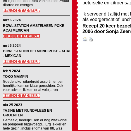
en ik)allebei doodziek van het eten.Zwaar
peterselie en citroensa
diarree en overgev.......
BEKIJK DIT ADRESJE
Ik serveer dit altijd me
als voorgerecht of lunc
mrt 6 2024
Recept 20 keer bezoc
BOWL STATION AMSTELVEEN POKE
ACAI MEXICAN
2006
door
Sonja Zee
BEKIJK DIT ADRESJE
mrt 6 2024
BOWL STATION HELMOND POKE - ACAI
- MEXICAN
BEKIJK DIT ADRESJE
feb 9 2024
TOKO MAMPIR
Goede toko, uitgebreid assortiment en
heerlijke kant en klaar gerechten. Ook
voor advies. Ik kom er al vele jaren.
BEKIJK DIT ADRESJE
okt 25 2023
TAJINE MET RUNDVLEES EN
GROENTEN
Gemaakt, heerlijk! Heb er nog wat wortel
en pompoen bijgevoegd... Erg lekker en
hele gezin, inclusief oma van 88, was