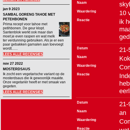
Naam
sky
jan 9 2023
Waardering
10
SAMBAL GORENG TAHOE MET
PETEHBONEN
Reactie
ik h
Prima recept voor tahoe met
maar
petihbonen. De geur klopt.
Santenblok werkt ook maar dan
ged
moet je even raspen en wat melk
ter verdunning gebruiken. Als je er een
paar gebakken garnalen aan toevoegt
Datum
21-
wordt.......
LEES ALLE RECENSIES
Naam
Ko
nov 27 2022
Waardering
Co
MOSTERDSAUS
Ik zocht een vegetarische variant op de
Reactie
Ind
mosterdsaus die ik gewoonlijk maakte.
heb
Onze vegetariër heeft er met smaak van
gegeten.
eer
LEES ALLE RECENSIES
Datum
21-
Naam
an
Waardering
Co
Reactie