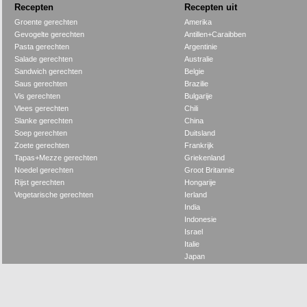
Recepten
Recepten uit
Groente gerechten
Amerika
Gevogelte gerechten
Antillen+Caraibben
Pasta gerechten
Argentinie
Salade gerechten
Australie
Sandwich gerechten
Belgie
Saus gerechten
Brazilie
Vis gerechten
Bulgarije
Vlees gerechten
Chili
Slanke gerechten
China
Soep gerechten
Duitsland
Zoete gerechten
Frankrijk
Tapas+Mezze gerechten
Griekenland
Noedel gerechten
Groot Britannie
Rijst gerechten
Hongarije
Vegetarische gerechten
Ierland
India
Indonesie
Israel
Italie
Japan