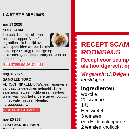
LAATSTE NIEUWS
apr 19 2026
SOTO AYAM
Ik maak dit recept al jaren,
echt een topper. Maar 1
RECEPT
SCAM
ingredient sla ik altijd over
want geen idee wat dat is.. als
ROOMSAUS
ik het opzoek krijg ik: romige op
kokosmelk gebaseerde curry laksa of op
tamarinde g.......
Recept voor scampi
LEES ALLE RECENSIES
als hoofdgerecht op
Vis gerecht
uit
Belgie
aug 31 2025
feestdagen.
SANG LEE TOKO
VERSCHRIKKELIJK ! Wat een tegenvaller
Ingredienten
vandaag. 2 gerechten gehaald , 1 met
sate saus hetgeen lichtbruin smaakloos
wokolie
water was , ook het andere gerecht droop
20 scampi's
in het water met een kleurtje.
Teruggegaa.......
1 Ui
Een wortel
BEKIJK DIT ADRESJE
3 tomaten
nov 20 2024
een EL tomatenpuree
TOKO WARUNG BARU
2 teentjes knoflook