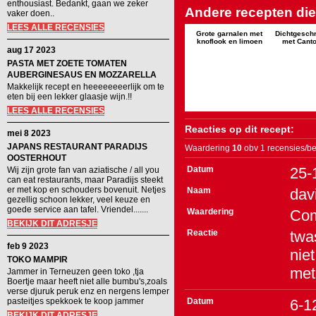
enthousiast. Bedankt, gaan we zeker
Andere recepten die 
vaker doen..
LEES ALLE RECENSIES
Grote garnalen met
Dichtgeschr
knoflook en limoen
met Canto
aug 17 2023
PASTA MET ZOETE TOMATEN
AUBERGINESAUS EN MOZZARELLA
Makkelijk recept en heeeeeeeerlijk om te
eten bij een lekker glaasje wijn.!!
LEES ALLE RECENSIES
Reacties op dit recept:
mei 8 2023
JAPANS RESTAURANT PARADIJS
Waardering
10
obv 1 recensies/be
OOSTERHOUT
Datum
25-
Wij zijn grote fan van aziatische / all you
can eat restaurants, maar Paradijs steekt
er met kop en schouders bovenuit. Netjes
Naam
dav
gezellig schoon lekker, veel keuze en
goede service aan tafel. Vriendel.......
Waardering
Co
BEKIJK DIT ADRESJE
Reactie
twa
feb 9 2023
niet
TOKO MAMPIR
met
Jammer in Terneuzen geen toko ,tja
Boertje maar heeft niet alle bumbu's,zoals
verse djuruk peruk enz en nergens lemper
pasteitjes spekkoek te koop jammer
Datum
6-1
BEKIJK DIT ADRESJE