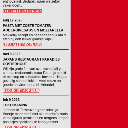
enthousiast. Bedankt, gaan we zeker
vaker doen..
LEES ALLE RECENSIES
aug 17 2023
PASTA MET ZOETE TOMATEN
AUBERGINESAUS EN MOZZARELLA
Makkelijk recept en heeeeeeeerlijk om te
eten bij een lekker glaasje wijn.!!
LEES ALLE RECENSIES
mei 8 2023
JAPANS RESTAURANT PARADIJS
OOSTERHOUT
Wij zijn grote fan van aziatische / all you
can eat restaurants, maar Paradijs steekt
er met kop en schouders bovenuit. Netjes
gezellig schoon lekker, veel keuze en
goede service aan tafel. Vriendel.......
BEKIJK DIT ADRESJE
feb 9 2023
TOKO MAMPIR
Jammer in Terneuzen geen toko ,tja
Boertje maar heeft niet alle bumbu's,zoals
verse djuruk peruk enz en nergens lemper
pasteitjes spekkoek te koop jammer
BEKIJK DIT ADRESJE