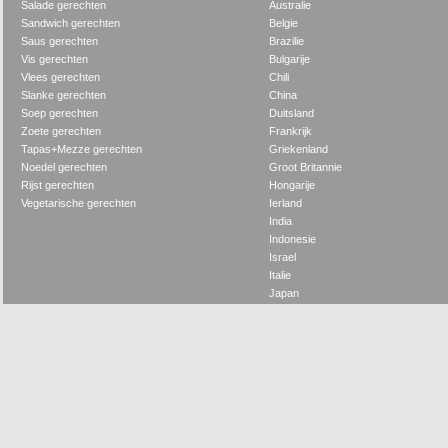
Salade gerechten
Australie
Sandwich gerechten
Belgie
Saus gerechten
Brazilie
Vis gerechten
Bulgarije
Vlees gerechten
Chili
Slanke gerechten
China
Soep gerechten
Duitsland
Zoete gerechten
Frankrijk
Tapas+Mezze gerechten
Griekenland
Noedel gerechten
Groot Britannie
Rijst gerechten
Hongarije
Vegetarische gerechten
Ierland
India
Indonesie
Israel
Italie
Japan