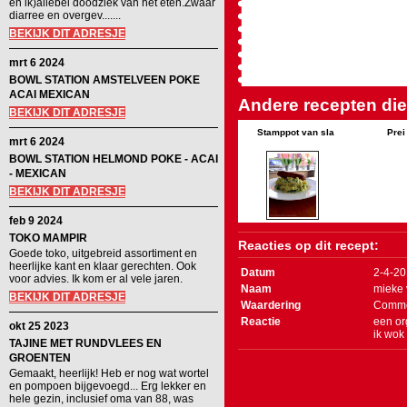
en ik)allebei doodziek van het eten.Zwaar
diarree en overgev.......
BEKIJK DIT ADRESJE
mrt 6 2024
BOWL STATION AMSTELVEEN POKE
ACAI MEXICAN
Andere recepten die 
BEKIJK DIT ADRESJE
Stamppot van sla
Prei
mrt 6 2024
BOWL STATION HELMOND POKE - ACAI
- MEXICAN
BEKIJK DIT ADRESJE
feb 9 2024
TOKO MAMPIR
Reacties op dit recept:
Goede toko, uitgebreid assortiment en
heerlijke kant en klaar gerechten. Ook
Datum
2-4-2
voor advies. Ik kom er al vele jaren.
Naam
mieke 
BEKIJK DIT ADRESJE
Waardering
Comme
Reactie
een or
okt 25 2023
ik wok
TAJINE MET RUNDVLEES EN
GROENTEN
Gemaakt, heerlijk! Heb er nog wat wortel
en pompoen bijgevoegd... Erg lekker en
hele gezin, inclusief oma van 88, was