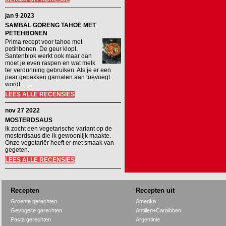
jan 9 2023
SAMBAL GORENG TAHOE MET
PETEHBONEN
Prima recept voor tahoe met
petihbonen. De geur klopt.
Santenblok werkt ook maar dan
moet je even raspen en wat melk
ter verdunning gebruiken. Als je er een
paar gebakken garnalen aan toevoegt
wordt.......
LEES ALLE RECENSIES
nov 27 2022
MOSTERDSAUS
Ik zocht een vegetarische variant op de
mosterdsaus die ik gewoonlijk maakte.
Onze vegetariër heeft er met smaak van
gegeten.
LEES ALLE RECENSIES
Recepten
Recepten uit
Groente gerechten
Amerika
Gevogelte gerechten
Antillen+Caraibben
Pasta gerechten
Argentinie