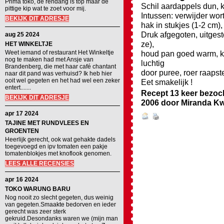
Prima toko, de rendang is top maar de
Schil aardappels dun, k
pittige kip wat te zoet voor mij.
Intussen: verwijder wort
BEKIJK DIT ADRESJE
hak in stukjes (1-2 cm)
Druk afgegoten, uitges
aug 25 2024
ze),
HET WINKELTJE
Weet iemand of restaurant Het Winkeltje
houd pan goed warm, kl
nog te maken had met Ansje van
luchtig
Brandenberg, die met haar café chantant
door puree, roer raapst
naar dit pand was verhuisd? Ik heb hier
ooit wel gegeten en het had wel een zeker
Eet smakelijk !
entert.......
Recept 13 keer bezoc
BEKIJK DIT ADRESJE
2006
door
Miranda Kw
apr 17 2024
TAJINE MET RUNDVLEES EN
GROENTEN
Heerlijk gerecht, ook wat gehakte dadels
toegevoegd en ipv tomaten een pakje
tomatenblokjes met knoflook genomen.
LEES ALLE RECENSIES
apr 16 2024
TOKO WARUNG BARU
Nog nooit zo slecht gegeten, dus weinig
van gegeten.Smaakte bedorven en ieder
gerecht was zeer sterk
gekruid.Desondanks waren we (mijn man