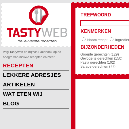
TREFWOORD
KENMERKEN
Naam recept
Ingredie
BIJZONDERHEDEN
Volg Tastyweb en blijf via Facebook op de
Groente gerechten (129)
hoogte van nieuwe recepten en meer.
Gevogelte gerechten (150)
Pasta gerechten (102)
RECEPTEN
Salade gerechten (77)
LEKKERE ADRESJES
ARTIKELEN
WAT ETEN WIJ
BLOG