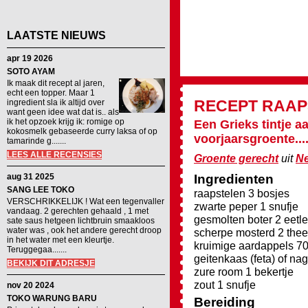
LAATSTE NIEUWS
apr 19 2026
SOTO AYAM
Ik maak dit recept al jaren,
echt een topper. Maar 1
RECEPT
RAAP
ingredient sla ik altijd over
want geen idee wat dat is.. als
ik het opzoek krijg ik: romige op
Een Grieks tintje a
kokosmelk gebaseerde curry laksa of op
voorjaarsgroente....
tamarinde g.......
LEES ALLE RECENSIES
Groente gerecht
uit
Ne
aug 31 2025
Ingredienten
SANG LEE TOKO
raapstelen 3 bosjes
VERSCHRIKKELIJK ! Wat een tegenvaller
zwarte peper 1 snufje
vandaag. 2 gerechten gehaald , 1 met
gesmolten boter 2 eetl
sate saus hetgeen lichtbruin smaakloos
water was , ook het andere gerecht droop
scherpe mosterd 2 thee
in het water met een kleurtje.
kruimige aardappels 7
Teruggegaa.......
geitenkaas (feta) of n
BEKIJK DIT ADRESJE
zure room 1 bekertje
zout 1 snufje
nov 20 2024
TOKO WARUNG BARU
Bereiding