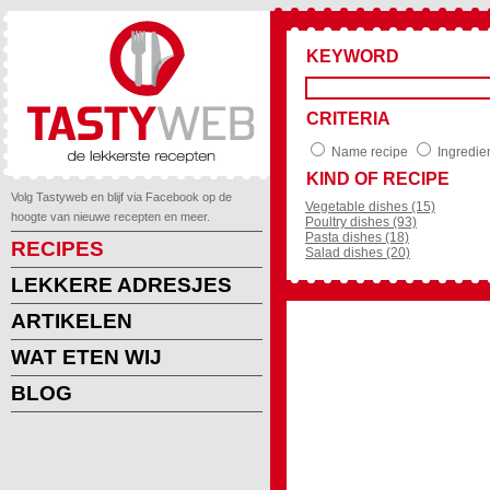
KEYWORD
CRITERIA
Name recipe
Ingredie
KIND OF RECIPE
Volg Tastyweb en blijf via Facebook op de
Vegetable dishes (15)
hoogte van nieuwe recepten en meer.
Poultry dishes (93)
Pasta dishes (18)
RECIPES
Salad dishes (20)
LEKKERE ADRESJES
ARTIKELEN
WAT ETEN WIJ
BLOG