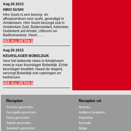
Aug 20 2015
HIRO SUSHI
Hiro Sushi is een bezorg- en
afhaalcentrum voor sushi, gevestigd in
Amstelveen. Hiro Sushi bezorgd ook in
Amsterdam Zuid, Buitenveldert, Aalsmeer,
Ouderkerk a/d Amstel, Uithoorn en
Badhoevedorp. Heerl.......
SEE ALL DETAILS
Aug 20 2015
KEURSLAGER BOBELDIJK
Voor het lekkerste vlees in Amstelveen
moet je naar Keurslager Bobeldijk. Echte
keurslager kwaliteit. Naast de slagerij
verzorgt Bobeldijk ook cateringen en
barbecues.
SEE ALL DETAILS
Recepten
Recepten uit
Groente gerechten
Amerika
Gevogelte gerechten
Antillen+Caraibben
Pasta gerechten
Argentinie
Salade gerechten
Australie
Sandwich gerechten
Belgie