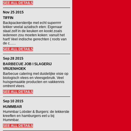
SEE ALL DETAILS
Nov 25 2015
TIFFIN
Backpackerstentje met echt superrrrr
lekker veelal aziatisch eten: Eigenaar
staat zelf in de keuken en kookt zoals
iedereen zou moeten koken: vanuit het
hart! Veel indische gerechten ( roots van
de c.......
SEE ALL DETAILS
Sep 28 2015
BARBECUE JOB I SLAGERIJ
VRIJENHOEK
Barbecue catering met duidelijke visie op
biologisch vlees en vleesgebruik. Veel
huisgemaakte producten en vakkennis
omtrent vlees.
SEE ALL DETAILS
Sep 10 2015
HUMMBAR
Hummbar Lobster & Burgers: de lekkerste
kreeften en hamburgers eet u bij
Hummbar.
SEE ALL DETAILS