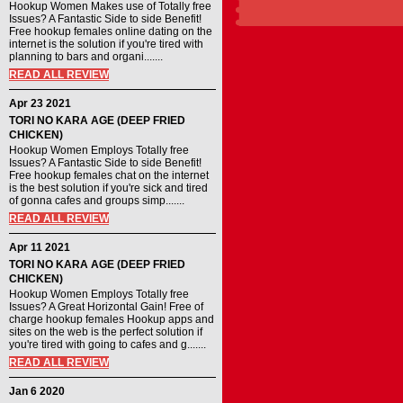
Hookup Women Makes use of Totally free
Issues? A Fantastic Side to side Benefit!
Free hookup females online dating on the
internet is the solution if you're tired with
planning to bars and organi.......
READ ALL REVIEW
Apr 23 2021
TORI NO KARA AGE (DEEP FRIED
CHICKEN)
Hookup Women Employs Totally free
Issues? A Fantastic Side to side Benefit!
Free hookup females chat on the internet
is the best solution if you're sick and tired
of gonna cafes and groups simp.......
READ ALL REVIEW
Apr 11 2021
TORI NO KARA AGE (DEEP FRIED
CHICKEN)
Hookup Women Employs Totally free
Issues? A Great Horizontal Gain! Free of
charge hookup females Hookup apps and
sites on the web is the perfect solution if
you're tired with going to cafes and g.......
READ ALL REVIEW
Jan 6 2020