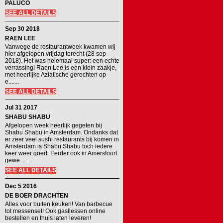
PALUCO
SEE ALL DETAILS
Sep 30 2018
RAEN LEE
Vanwege de restaurantweek kwamen wij
hier afgelopen vrijdag terecht (28 sep
2018). Het was helemaal super: een echte
verrassing! Raen Lee is een klein zaakje,
met heerlijke Aziatische gerechten op
e.......
SEE ALL DETAILS
Jul 31 2017
SHABU SHABU
Afgelopen week heerlijk gegeten bij
Shabu Shabu in Amsterdam. Ondanks dat
er zeer veel sushi restaurants bij komen in
Amsterdam is Shabu Shabu toch iedere
keer weer goed. Eerder ook in Amersfoort
gewe.......
SEE ALL DETAILS
Dec 5 2016
DE BOER DRACHTEN
Alles voor buiten keuken! Van barbecue
tot messenset! Ook gasflessen online
bestellen en thuis laten leveren!