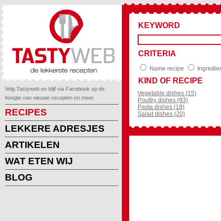
KEYWORD
CRITERIA
Name recipe
Ingredie
KIND OF RECIPE
Volg Tastyweb en blijf via Facebook op de
Vegetable dishes (15)
hoogte van nieuwe recepten en meer.
Poultry dishes (93)
Pasta dishes (18)
RECIPES
Salad dishes (20)
LEKKERE ADRESJES
ARTIKELEN
WAT ETEN WIJ
BLOG