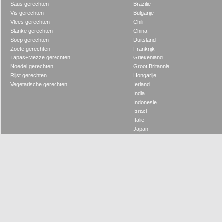
Saus gerechten
Brazilie
Vis gerechten
Bulgarije
Vlees gerechten
Chili
Slanke gerechten
China
Soep gerechten
Duitsland
Zoete gerechten
Frankrijk
Tapas+Mezze gerechten
Griekenland
Noedel gerechten
Groot Britannie
Rijst gerechten
Hongarije
Vegetarische gerechten
Ierland
India
Indonesie
Israel
Italie
Japan