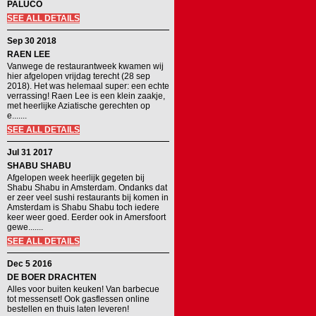
PALUCO
SEE ALL DETAILS
Sep 30 2018
RAEN LEE
Vanwege de restaurantweek kwamen wij
hier afgelopen vrijdag terecht (28 sep
2018). Het was helemaal super: een echte
verrassing! Raen Lee is een klein zaakje,
met heerlijke Aziatische gerechten op
e.......
SEE ALL DETAILS
Jul 31 2017
SHABU SHABU
Afgelopen week heerlijk gegeten bij
Shabu Shabu in Amsterdam. Ondanks dat
er zeer veel sushi restaurants bij komen in
Amsterdam is Shabu Shabu toch iedere
keer weer goed. Eerder ook in Amersfoort
gewe.......
SEE ALL DETAILS
Dec 5 2016
DE BOER DRACHTEN
Alles voor buiten keuken! Van barbecue
tot messenset! Ook gasflessen online
bestellen en thuis laten leveren!