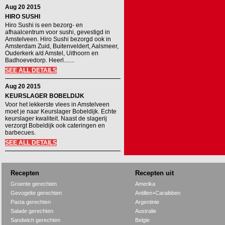
Aug 20 2015
HIRO SUSHI
Hiro Sushi is een bezorg- en
afhaalcentrum voor sushi, gevestigd in
Amstelveen. Hiro Sushi bezorgd ook in
Amsterdam Zuid, Buitenveldert, Aalsmeer,
Ouderkerk a/d Amstel, Uithoorn en
Badhoevedorp. Heerl.......
SEE ALL DETAILS
Aug 20 2015
KEURSLAGER BOBELDIJK
Voor het lekkerste vlees in Amstelveen
moet je naar Keurslager Bobeldijk. Echte
keurslager kwaliteit. Naast de slagerij
verzorgt Bobeldijk ook cateringen en
barbecues.
SEE ALL DETAILS
Recepten
Recepten uit
Groente gerechten
Amerika
Gevogelte gerechten
Antillen+Caraibben
Pasta gerechten
Argentinie
Salade gerechten
Australie
Sandwich gerechten
Belgie