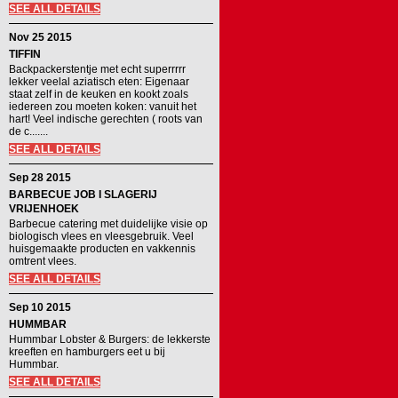
SEE ALL DETAILS
Nov 25 2015
TIFFIN
Backpackerstentje met echt superrrrr
lekker veelal aziatisch eten: Eigenaar
staat zelf in de keuken en kookt zoals
iedereen zou moeten koken: vanuit het
hart! Veel indische gerechten ( roots van
de c.......
SEE ALL DETAILS
Sep 28 2015
BARBECUE JOB I SLAGERIJ
VRIJENHOEK
Barbecue catering met duidelijke visie op
biologisch vlees en vleesgebruik. Veel
huisgemaakte producten en vakkennis
omtrent vlees.
SEE ALL DETAILS
Sep 10 2015
HUMMBAR
Hummbar Lobster & Burgers: de lekkerste
kreeften en hamburgers eet u bij
Hummbar.
SEE ALL DETAILS