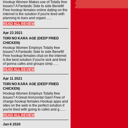
Hookup Women Makes use of Totally free
Issues? A Fantastic Side to side Benefit!
Free hookup females online dating on the
internet is the solution if you're tired with
planning to bars and organi.......
READ ALL REVIEW
Apr 23 2021
TORI NO KARA AGE (DEEP FRIED
CHICKEN)
Hookup Women Employs Totally free
Issues? A Fantastic Side to side Benefit!
Free hookup females chat on the internet
is the best solution if you're sick and tired
of gonna cafes and groups simp.......
READ ALL REVIEW
Apr 11 2021
TORI NO KARA AGE (DEEP FRIED
CHICKEN)
Hookup Women Employs Totally free
Issues? A Great Horizontal Gain! Free of
charge hookup females Hookup apps and
sites on the web is the perfect solution if
you're tired with going to cafes and g.......
READ ALL REVIEW
Jan 6 2020