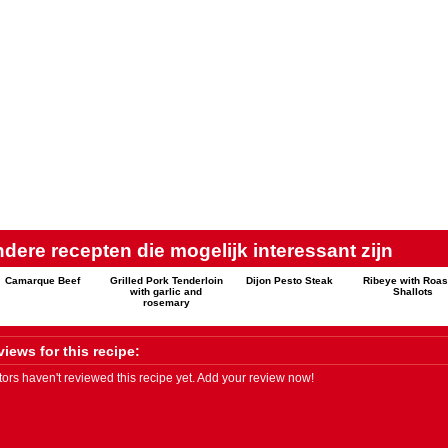
dere recepten die mogelijk interessant zijn
Camarque Beef
Grilled Pork Tenderloin
Dijon Pesto Steak
Ribeye with Roas
with garlic and
Shallots
rosemary
iews for this recipe:
itors haven't reviewed this recipe yet. Add your review now!