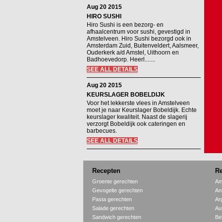
Aug 20 2015
HIRO SUSHI
Hiro Sushi is een bezorg- en
afhaalcentrum voor sushi, gevestigd in
Amstelveen. Hiro Sushi bezorgd ook in
Amsterdam Zuid, Buitenveldert, Aalsmeer,
Ouderkerk a/d Amstel, Uithoorn en
Badhoevedorp. Heerl.......
SEE ALL DETAILS
Aug 20 2015
KEURSLAGER BOBELDIJK
Voor het lekkerste vlees in Amstelveen
moet je naar Keurslager Bobeldijk. Echte
keurslager kwaliteit. Naast de slagerij
verzorgt Bobeldijk ook cateringen en
barbecues.
SEE ALL DETAILS
Recepten
Re
Groente gerechten
Am
Gevogelte gerechten
An
Pasta gerechten
Ar
Salade gerechten
Aus
Sandwich gerechten
Be