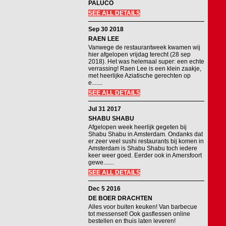
PALUCO
SEE ALL DETAILS
Sep 30 2018
RAEN LEE
Vanwege de restaurantweek kwamen wij
hier afgelopen vrijdag terecht (28 sep
2018). Het was helemaal super: een echte
verrassing! Raen Lee is een klein zaakje,
met heerlijke Aziatische gerechten op
e.......
SEE ALL DETAILS
Jul 31 2017
SHABU SHABU
Afgelopen week heerlijk gegeten bij
Shabu Shabu in Amsterdam. Ondanks dat
er zeer veel sushi restaurants bij komen in
Amsterdam is Shabu Shabu toch iedere
keer weer goed. Eerder ook in Amersfoort
gewe.......
SEE ALL DETAILS
Dec 5 2016
DE BOER DRACHTEN
Alles voor buiten keuken! Van barbecue
tot messenset! Ook gasflessen online
bestellen en thuis laten leveren!