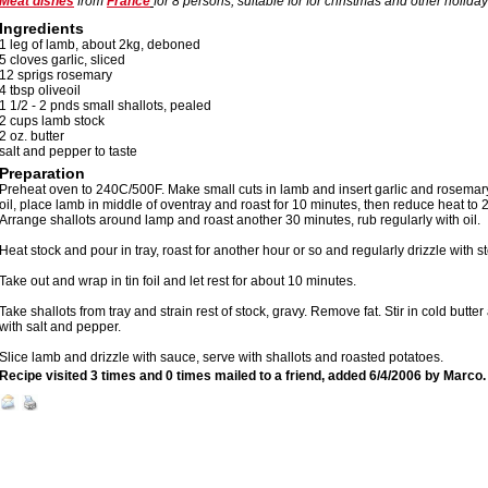
Meat dishes
from
France
for
8
persons, suitable for for christmas and other holiday
Ingredients
1 leg of lamb, about 2kg, deboned
5 cloves garlic, sliced
12 sprigs rosemary
4 tbsp oliveoil
1 1/2 - 2 pnds small shallots, pealed
2 cups lamb stock
2 oz. butter
salt and pepper to taste
Preparation
Preheat oven to 240C/500F. Make small cuts in lamb and insert garlic and rosemar
oil, place lamb in middle of oventray and roast for 10 minutes, then reduce heat to
Arrange shallots around lamp and roast another 30 minutes, rub regularly with oil.
Heat stock and pour in tray, roast for another hour or so and regularly drizzle with s
Take out and wrap in tin foil and let rest for about 10 minutes.
Take shallots from tray and strain rest of stock, gravy. Remove fat. Stir in cold butter
with salt and pepper.
Slice lamb and drizzle with sauce, serve with shallots and roasted potatoes.
Recipe visited 3 times and 0 times mailed to a friend, added
6/4/2006
by
Marco
.