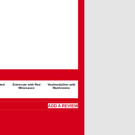
ted
Entrecote with Red
Vealmedaillon with
Winesauce
Mushrooms
ADD A REVIEW