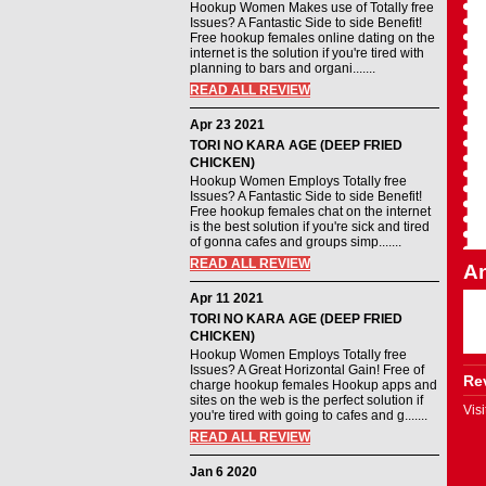
Hookup Women Makes use of Totally free
Issues? A Fantastic Side to side Benefit!
Free hookup females online dating on the
internet is the solution if you're tired with
planning to bars and organi.......
READ ALL REVIEW
Apr 23 2021
TORI NO KARA AGE (DEEP FRIED
CHICKEN)
Hookup Women Employs Totally free
Issues? A Fantastic Side to side Benefit!
Free hookup females chat on the internet
is the best solution if you're sick and tired
of gonna cafes and groups simp.......
READ ALL REVIEW
An
Apr 11 2021
TORI NO KARA AGE (DEEP FRIED
CHICKEN)
Hookup Women Employs Totally free
Issues? A Great Horizontal Gain! Free of
Rev
charge hookup females Hookup apps and
sites on the web is the perfect solution if
Vis
you're tired with going to cafes and g.......
READ ALL REVIEW
Jan 6 2020