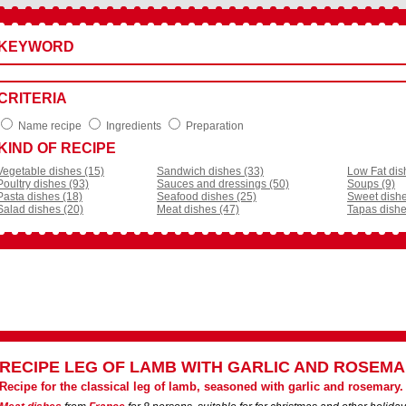
KEYWORD
CRITERIA
Name recipe
Ingredients
Preparation
KIND OF RECIPE
Vegetable dishes (15)
Sandwich dishes (33)
Low Fat dis
Poultry dishes (93)
Sauces and dressings (50)
Soups (9)
Pasta dishes (18)
Seafood dishes (25)
Sweet dishe
Salad dishes (20)
Meat dishes (47)
Tapas dishe
RECIPE
LEG OF LAMB WITH GARLIC AND ROSEM
Recipe for the classical leg of lamb, seasoned with garlic and rosemary.