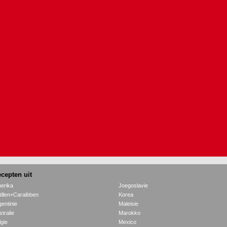
cepten uit
erika
Joegoslavie
tillen+Caraibben
Korea
gentinie
Maleisie
tralie
Marokko
lgie
Mexico