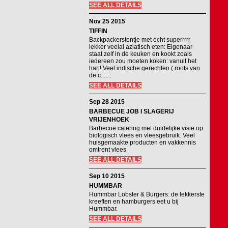
SEE ALL DETAILS
Nov 25 2015
TIFFIN
Backpackerstentje met echt superrrrr
lekker veelal aziatisch eten: Eigenaar
staat zelf in de keuken en kookt zoals
iedereen zou moeten koken: vanuit het
hart! Veel indische gerechten ( roots van
de c.......
SEE ALL DETAILS
Sep 28 2015
BARBECUE JOB I SLAGERIJ
VRIJENHOEK
Barbecue catering met duidelijke visie op
biologisch vlees en vleesgebruik. Veel
huisgemaakte producten en vakkennis
omtrent vlees.
SEE ALL DETAILS
Sep 10 2015
HUMMBAR
Hummbar Lobster & Burgers: de lekkerste
kreeften en hamburgers eet u bij
Hummbar.
SEE ALL DETAILS