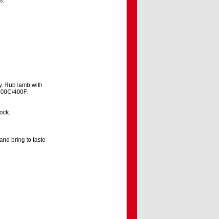
s.
y. Rub lamb with
 200C/400F.
tock.
 and bring to taste