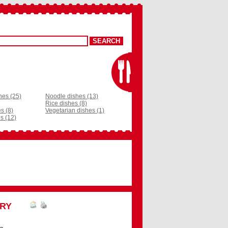
hes (25)
Noodle dishes (13)
Rice dishes (8)
s (8)
Vegetarian dishes (1)
s (12)
ARY