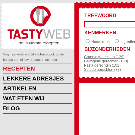
TREFWOORD
KENMERKEN
Naam recept
Ingredie
BIJZONDERHEDEN
Volg Tastyweb en blijf via Facebook op de
Groente gerechten (129)
hoogte van nieuwe recepten en meer.
Gevogelte gerechten (150)
Pasta gerechten (102)
RECEPTEN
Salade gerechten (77)
LEKKERE ADRESJES
ARTIKELEN
WAT ETEN WIJ
BLOG