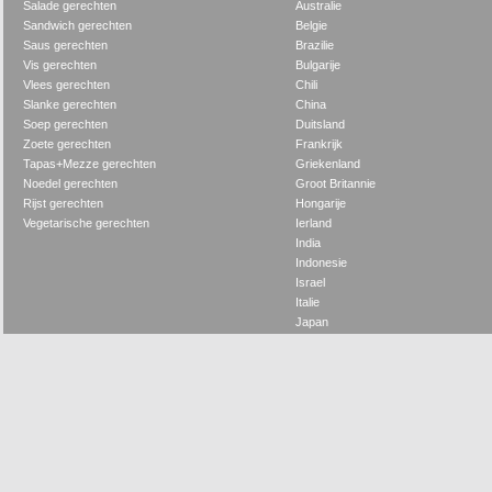
Salade gerechten
Australie
Sandwich gerechten
Belgie
Saus gerechten
Brazilie
Vis gerechten
Bulgarije
Vlees gerechten
Chili
Slanke gerechten
China
Soep gerechten
Duitsland
Zoete gerechten
Frankrijk
Tapas+Mezze gerechten
Griekenland
Noedel gerechten
Groot Britannie
Rijst gerechten
Hongarije
Vegetarische gerechten
Ierland
India
Indonesie
Israel
Italie
Japan