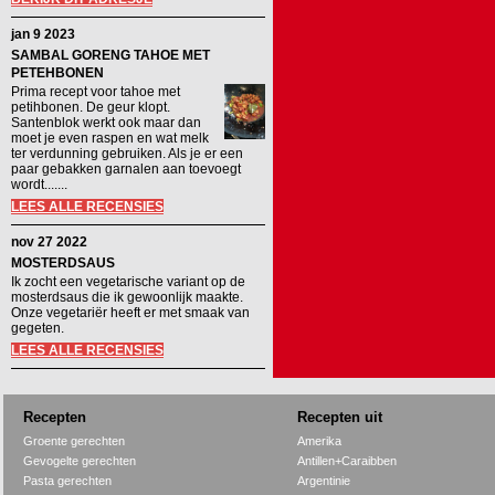
jan 9 2023
SAMBAL GORENG TAHOE MET
PETEHBONEN
Prima recept voor tahoe met
petihbonen. De geur klopt.
Santenblok werkt ook maar dan
moet je even raspen en wat melk
ter verdunning gebruiken. Als je er een
paar gebakken garnalen aan toevoegt
wordt.......
LEES ALLE RECENSIES
nov 27 2022
MOSTERDSAUS
Ik zocht een vegetarische variant op de
mosterdsaus die ik gewoonlijk maakte.
Onze vegetariër heeft er met smaak van
gegeten.
LEES ALLE RECENSIES
Recepten
Recepten uit
Groente gerechten
Amerika
Gevogelte gerechten
Antillen+Caraibben
Pasta gerechten
Argentinie