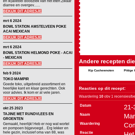
en ik)allebei doodziek van het eten.Zwaar
diarree en overgev.......
BEKIJK DIT ADRESJE
mrt 6 2024
BOWL STATION AMSTELVEEN POKE
ACAI MEXICAN
BEKIJK DIT ADRESJE
mrt 6 2024
BOWL STATION HELMOND POKE - ACAI
- MEXICAN
Andere recepten die 
BEKIJK DIT ADRESJE
Kip Cashewnoten
Pittige 
feb 9 2024
TOKO MAMPIR
Goede toko, uitgebreid assortiment en
Reacties op dit recept:
heerlijke kant en klaar gerechten. Ook
voor advies. Ik kom er al vele jaren.
Waardering
10
obv 1 recensies/be
BEKIJK DIT ADRESJE
Datum
21-
okt 25 2023
TAJINE MET RUNDVLEES EN
Naam
Mar
GROENTEN
Waardering
Co
Gemaakt, heerlijk! Heb er nog wat wortel
en pompoen bijgevoegd... Erg lekker en
hele gezin, inclusief oma van 88, was
Reactie
Het 