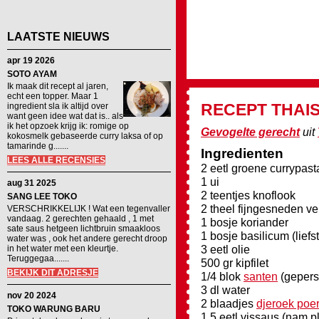
LAATSTE NIEUWS
apr 19 2026
SOTO AYAM
Ik maak dit recept al jaren,
echt een topper. Maar 1
RECEPT
THAI
ingredient sla ik altijd over
want geen idee wat dat is.. als
ik het opzoek krijg ik: romige op
Gevogelte gerecht
uit
kokosmelk gebaseerde curry laksa of op
tamarinde g.......
Ingredienten
LEES ALLE RECENSIES
2 eetl groene currypast
1 ui
aug 31 2025
2 teentjes knoflook
SANG LEE TOKO
2 theel fijngesneden v
VERSCHRIKKELIJK ! Wat een tegenvaller
vandaag. 2 gerechten gehaald , 1 met
1 bosje koriander
sate saus hetgeen lichtbruin smaakloos
1 bosje basilicum (liefst
water was , ook het andere gerecht droop
3 eetl olie
in het water met een kleurtje.
Teruggegaa.......
500 gr kipfilet
BEKIJK DIT ADRESJE
1/4 blok
santen
(gepers
3 dl water
nov 20 2024
2 blaadjes
djeroek poe
TOKO WARUNG BARU
1,5 eetl vissaus (nam p