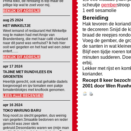
Prima toko, de rendang is top maar de
scheutje
gember
stroop
pittige kip wat te zoet voor mij.
1 eetl sesamolie
BEKIJK DIT ADRESJE
Bereiding
aug 25 2024
Hak tevoren de koriande
HET WINKELTJE
te decoreren Snijd de k
Weet iemand of restaurant Het Winkeltje
braad de reepjes rondo
nog te maken had met Ansje van
Brandenberg, die met haar café chantant
Voeg de gember, de gro
naar dit pand was verhuisd? Ik heb hier
de santen in wat klein
ooit wel gegeten en het had wel een zeker
Blijf een tijdje roeren t
entert.......
minuten sudderen. Doe
BEKIJK DIT ADRESJE
erbij.
apr 17 2024
Lekker met rijst en ko
TAJINE MET RUNDVLEES EN
koriander.
GROENTEN
Recept 8 keer bezoch
Heerlijk gerecht, ook wat gehakte dadels
2001
door
Wen Ruwh
toegevoegd en ipv tomaten een pakje
tomatenblokjes met knoflook genomen.
LEES ALLE RECENSIES
apr 16 2024
TOKO WARUNG BARU
Nog nooit zo slecht gegeten, dus weinig
van gegeten.Smaakte bedorven en ieder
gerecht was zeer sterk
gekruid.Desondanks waren we (mijn man