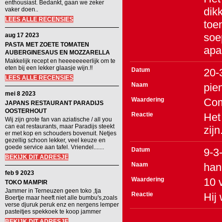
enthousiast. Bedankt, gaan we zeker
dik
vaker doen..
LEES ALLE RECENSIES
toe
soe
aug 17 2023
PASTA MET ZOETE TOMATEN
apar
AUBERGINESAUS EN MOZZARELLA
Makkelijk recept en heeeeeeeerlijk om te
eten bij een lekker glaasje wijn.!!
Datum
20-
LEES ALLE RECENSIES
Naam
pie
mei 8 2023
Waardering
Co
JAPANS RESTAURANT PARADIJS
OOSTERHOUT
Reactie
Het
Wij zijn grote fan van aziatische / all you
can eat restaurants, maar Paradijs steekt
zij
er met kop en schouders bovenuit. Netjes
gezellig schoon lekker, veel keuze en
goede service aan tafel. Vriendel.......
Datum
9-3
BEKIJK DIT ADRESJE
Naam
han
feb 9 2023
Waardering
10
TOKO MAMPIR
Jammer in Terneuzen geen toko ,tja
Reactie
Hij
Boertje maar heeft niet alle bumbu's,zoals
verse djuruk peruk enz en nergens lemper
pasteitjes spekkoek te koop jammer
BEKIJK DIT ADRESJE