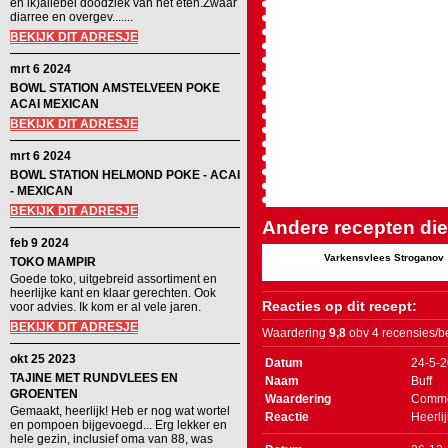
en ik)allebei doodziek van het eten.Zwaar
diarree en overgev.......
BEKIJK DIT ADRESJE
mrt 6 2024
BOWL STATION AMSTELVEEN POKE
ACAI MEXICAN
BEKIJK DIT ADRESJE
mrt 6 2024
BOWL STATION HELMOND POKE - ACAI
- MEXICAN
BEKIJK DIT ADRESJE
Andere recepten die 
feb 9 2024
Varkensvlees Stroganov
TOKO MAMPIR
Goede toko, uitgebreid assortiment en
heerlijke kant en klaar gerechten. Ook
Reacties op dit recept:
voor advies. Ik kom er al vele jaren.
BEKIJK DIT ADRESJE
Waardering
9,8
obv 4 recensies/b
okt 25 2023
Datum
24-5-
TAJINE MET RUNDVLEES EN
Naam
Buff
GROENTEN
Waardering
Comme
Gemaakt, heerlijk! Heb er nog wat wortel
Reactie
Heerli
en pompoen bijgevoegd... Erg lekker en
hele gezin, inclusief oma van 88, was