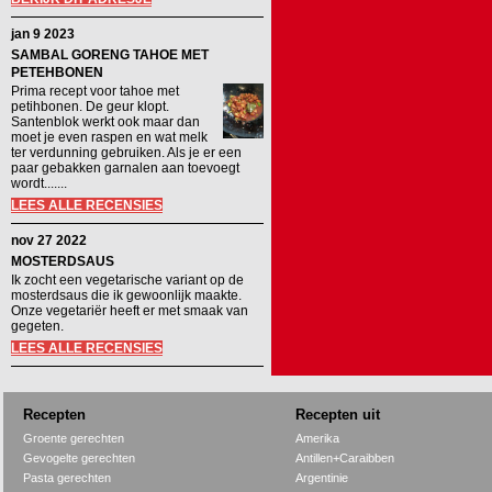
jan 9 2023
SAMBAL GORENG TAHOE MET
PETEHBONEN
Prima recept voor tahoe met
petihbonen. De geur klopt.
Santenblok werkt ook maar dan
moet je even raspen en wat melk
ter verdunning gebruiken. Als je er een
paar gebakken garnalen aan toevoegt
wordt.......
LEES ALLE RECENSIES
nov 27 2022
MOSTERDSAUS
Ik zocht een vegetarische variant op de
mosterdsaus die ik gewoonlijk maakte.
Onze vegetariër heeft er met smaak van
gegeten.
LEES ALLE RECENSIES
Recepten
Recepten uit
Groente gerechten
Amerika
Gevogelte gerechten
Antillen+Caraibben
Pasta gerechten
Argentinie