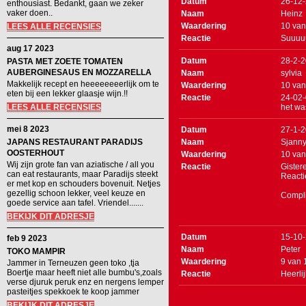
Datum
26-12
enthousiast. Bedankt, gaan we zeker
vaker doen..
Naam
Heinz
Waardering
10
va
LEES ALLE RECENSIES
Reactie
Suuuu
aug 17 2023
Datum
28-2-
PASTA MET ZOETE TOMATEN
AUBERGINESAUS EN MOZZARELLA
Naam
sylvia
Makkelijk recept en heeeeeeeerlijk om te
Waardering
10
va
eten bij een lekker glaasje wijn.!!
Reactie
24-02-
LEES ALLE RECENSIES
het wa
mei 8 2023
Datum
27-1-
JAPANS RESTAURANT PARADIJS
Naam
Sjann
OOSTERHOUT
Waardering
10
va
Wij zijn grote fan van aziatische / all you
Reactie
Gister
can eat restaurants, maar Paradijs steekt
Reacti
er met kop en schouders bovenuit. Netjes
gezellig schoon lekker, veel keuze en
Compli
goede service aan tafel. Vriendel.......
BEKIJK DIT ADRESJE
Datum
15-10
feb 9 2023
Naam
Peter
TOKO MAMPIR
Waardering
9
van
Jammer in Terneuzen geen toko ,tja
Boertje maar heeft niet alle bumbu's,zoals
Reactie
Heerlij
verse djuruk peruk enz en nergens lemper
pasteitjes spekkoek te koop jammer
BEKIJK DIT ADRESJE