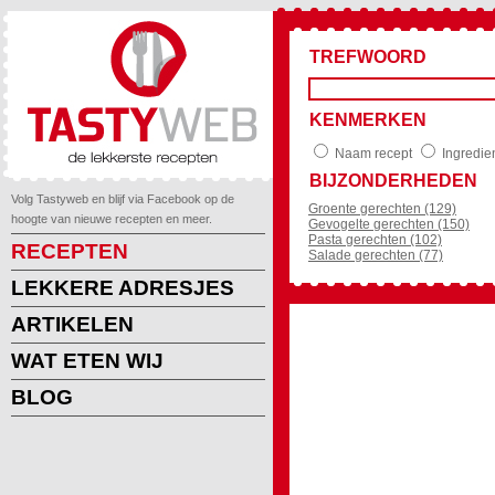
TREFWOORD
KENMERKEN
Naam recept
Ingredie
BIJZONDERHEDEN
Volg Tastyweb en blijf via Facebook op de
Groente gerechten (129)
hoogte van nieuwe recepten en meer.
Gevogelte gerechten (150)
Pasta gerechten (102)
RECEPTEN
Salade gerechten (77)
LEKKERE ADRESJES
ARTIKELEN
WAT ETEN WIJ
BLOG