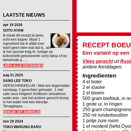
LAATSTE NIEUWS
apr 19 2026
SOTO AYAM
Ik maak dit recept al jaren,
echt een topper. Maar 1
RECEPT
BOEU
ingredient sla ik altijd over
want geen idee wat dat is.. als
ik het opzoek krijg ik: romige op
Een variant op een
kokosmelk gebaseerde curry laksa of op
tamarinde g.......
Vlees gerecht
uit
Rusl
LEES ALLE RECENSIES
andere feestdagen.
Ingredienten
aug 31 2025
SANG LEE TOKO
4 el boter
VERSCHRIKKELIJK ! Wat een tegenvaller
2 el slaolie
vandaag. 2 gerechten gehaald , 1 met
2 el bloem
sate saus hetgeen lichtbruin smaakloos
500 gram biefstuk, in r
water was , ook het andere gerecht droop
in het water met een kleurtje.
1 grote ui, in ringen
Teruggegaa.......
250 gram champignons, 
BEKIJK DIT ADRESJE
250 ml runderbouillon
1 potje zure room
nov 20 2024
1 el mosterd (liefst Dyo
TOKO WARUNG BARU