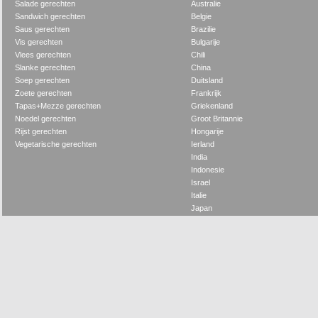
Salade gerechten
Australie
Sandwich gerechten
Belgie
Saus gerechten
Brazilie
Vis gerechten
Bulgarije
Vlees gerechten
Chili
Slanke gerechten
China
Soep gerechten
Duitsland
Zoete gerechten
Frankrijk
Tapas+Mezze gerechten
Griekenland
Noedel gerechten
Groot Britannie
Rijst gerechten
Hongarije
Vegetarische gerechten
Ierland
India
Indonesie
Israel
Italie
Japan