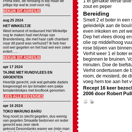
1 el gehakte verse dille
Prima toko, de rendang is top maar de
pittige kip wat te zoet voor mij.
zout en peper
BEKIJK DIT ADRESJE
Bereiding
Smelt 2 el boter in een 
aug 25 2024
geleidelijk aan de boui
HET WINKELTJE
even inkoken en zet we
Weet iemand of restaurant Het Winkeltje
nog te maken had met Ansje van
Dep het vlees droog en s
Brandenberg, die met haar café chantant
olie op middelhoog vuur
naar dit pand was verhuisd? Ik heb hier
rose blijven van binnen.
ooit wel gegeten en het had wel een zeker
entert.......
Verhit weer 1 el boter en
BEKIJK DIT ADRESJE
beginnen te bruinen. V
minuten. Doe de biefst
apr 17 2024
Verhit ondertussen de b
TAJINE MET RUNDVLEES EN
room, de mosterd, de di
GROENTEN
voeg hem toe aan het v
Heerlijk gerecht, ook wat gehakte dadels
toegevoegd en ipv tomaten een pakje
Recept 16 keer bezoc
tomatenblokjes met knoflook genomen.
2006
door
Robert Pul
LEES ALLE RECENSIES
apr 16 2024
TOKO WARUNG BARU
Nog nooit zo slecht gegeten, dus weinig
van gegeten.Smaakte bedorven en ieder
gerecht was zeer sterk
gekruid.Desondanks waren we (mijn man