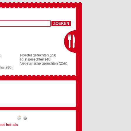
)
Noedel gerechten (23)
Rijst gerechten (40)
Vegetarische gerechten (256)
ten (90)
eet het als