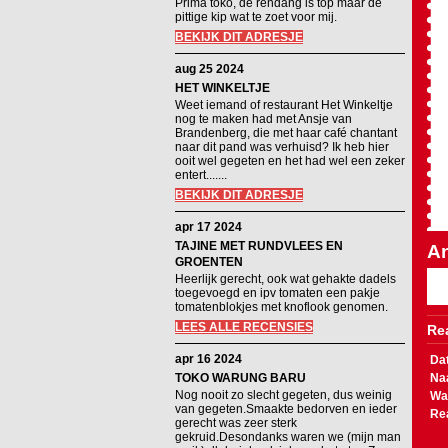
Prima toko, de rendang is top maar de
pittige kip wat te zoet voor mij.
BEKIJK DIT ADRESJE
aug 25 2024
HET WINKELTJE
Weet iemand of restaurant Het Winkeltje
nog te maken had met Ansje van
Brandenberg, die met haar café chantant
naar dit pand was verhuisd? Ik heb hier
ooit wel gegeten en het had wel een zeker
entert.......
BEKIJK DIT ADRESJE
apr 17 2024
TAJINE MET RUNDVLEES EN
An
GROENTEN
Heerlijk gerecht, ook wat gehakte dadels
toegevoegd en ipv tomaten een pakje
tomatenblokjes met knoflook genomen.
LEES ALLE RECENSIES
Rea
apr 16 2024
Da
TOKO WARUNG BARU
Na
Nog nooit zo slecht gegeten, dus weinig
Wa
van gegeten.Smaakte bedorven en ieder
Re
gerecht was zeer sterk
gekruid.Desondanks waren we (mijn man