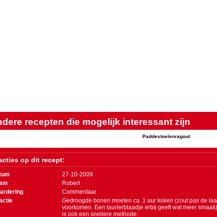
dere recepten die mogelijk interessant zijn
Paddestoelenragout
cties op dit recept:
tum
27-10-2009
am
Robert
ardering
Commentaar
actie
Gedroogde bonen moeten ca. 1 uur koken (zout pas de laa
voorkomen. Een laurierblaadje erbij geeft wat meer smaak
is ook een snellere methode: