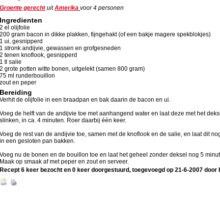
Groente gerecht
uit
Amerika
voor
4
personen
Ingredienten
2 el olijfolie
200 gram bacon in dikke plakken, fijngehakt (of een bakje magere spekblokjes)
1 ui, gesnipperd
1 stronk andijvie, gewassen en grofgesneden
2 tenen knoflook, gesnipperd
1 tl salie
2 grote potten witte bonen, uitgelekt (samen 800 gram)
75 ml runderbouillon
zout en peper
Bereiding
Verhit de olijfolie in een braadpan en bak daarin de bacon en ui.
Voeg de helft van de andijvie toe met aanhangend water en laat deze met het deks
slinken, in ca. 4 minuten. Roer daarbij één keer.
Voeg de rest van de andijvie toe, samen met de knoflook en de salie, en laat dit n
in een gesloten pan bakken.
Voeg nu de bonen en de bouillon toe en laat het geheel zonder deksel nog 5 min
Maak op smaak af met peper en zout en serveer.
Recept 6 keer bezocht en 0 keer doorgestuurd, toegevoegd op
21-6-2007
door