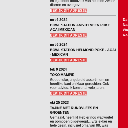
en ik)allebei doodziek van het eten.Zwaar
diarree en overgev.......
BEKIJK DIT ADRESJE
mrt 6 2024
Da
Na
BOWL STATION AMSTELVEEN POKE
ACAI MEXICAN
Wa
Re
BEKIJK DIT ADRESJE
mrt 6 2024
BOWL STATION HELMOND POKE - ACAI
- MEXICAN
BEKIJK DIT ADRESJE
feb 9 2024
TOKO MAMPIR
Goede toko, uitgebreid assortiment en
heerlijke kant en klaar gerechten. Ook
voor advies. Ik kom er al vele jaren.
BEKIJK DIT ADRESJE
okt 25 2023
TAJINE MET RUNDVLEES EN
GROENTEN
Gemaakt, heerlijk! Heb er nog wat wortel
en pompoen bijgevoegd... Erg lekker en
hele gezin, inclusief oma van 88, was