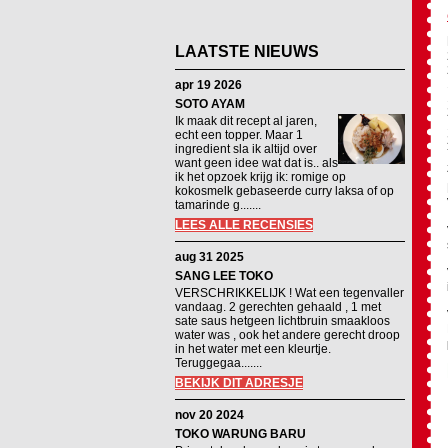
LAATSTE NIEUWS
apr 19 2026
SOTO AYAM
Ik maak dit recept al jaren,
echt een topper. Maar 1
ingredient sla ik altijd over
want geen idee wat dat is.. als
ik het opzoek krijg ik: romige op
kokosmelk gebaseerde curry laksa of op
tamarinde g.......
LEES ALLE RECENSIES
aug 31 2025
SANG LEE TOKO
VERSCHRIKKELIJK ! Wat een tegenvaller
vandaag. 2 gerechten gehaald , 1 met
sate saus hetgeen lichtbruin smaakloos
water was , ook het andere gerecht droop
in het water met een kleurtje.
Teruggegaa.......
BEKIJK DIT ADRESJE
nov 20 2024
TOKO WARUNG BARU