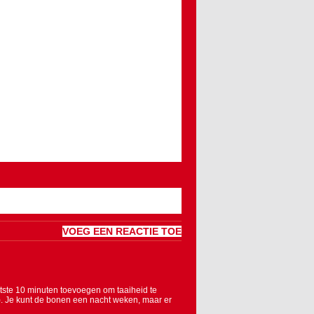
VOEG EEN REACTIE TOE
tste 10 minuten toevoegen om taaiheid te
). Je kunt de bonen een nacht weken, maar er