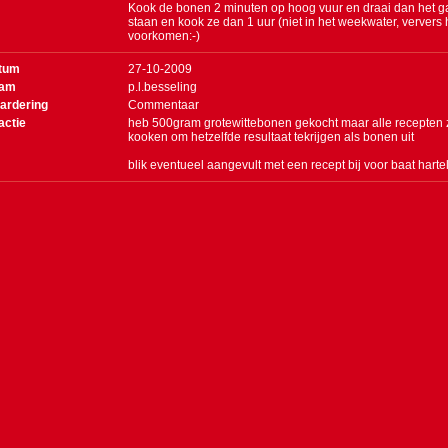
Kook de bonen 2 minuten op hoog vuur en draai dan het gas
staan en kook ze dan 1 uur (niet in het weekwater, ververs h
voorkomen:-)
tum
27-10-2009
am
p.l.besseling
ardering
Commentaar
actie
heb 500gram grotewittebonen gekocht maar alle recepten zi
kooken om hetzelfde resultaat tekrijgen als bonen uit
blik eventueel aangevult met een recept bij voor baat harte