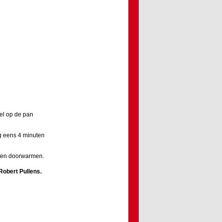
el op de pan
og eens 4 minuten
uten doorwarmen.
Robert Pullens
.