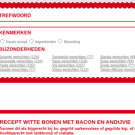
TREFWOORD
KENMERKEN
Naam recept
Ingredienten
Bereiding
BIJZONDERHEDEN
Groente gerechten (129)
Sandwich gerechten (77)
Slanke gerechten (69
Gevogelte gerechten (150)
Saus gerechten (119)
Soep gerechten (54)
Pasta gerechten (102)
Vis gerechten (102)
Zoete gerechten (77)
Salade gerechten (77)
Vlees gerechten (213)
Tapas+Mezze gerech
RECEPT
WITTE BONEN MET BACON EN ANDIJVIE
Serveer dit als bijgerecht bij bv. gegrild varkensvlees of gegrilde kip, of 
hoofdgerecht met stokbrood of ciabatta.