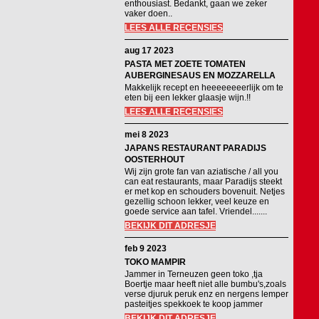
enthousiast. Bedankt, gaan we zeker
vaker doen..
LEES ALLE RECENSIES
aug 17 2023
PASTA MET ZOETE TOMATEN
AUBERGINESAUS EN MOZZARELLA
Makkelijk recept en heeeeeeeerlijk om te
eten bij een lekker glaasje wijn.!!
LEES ALLE RECENSIES
mei 8 2023
JAPANS RESTAURANT PARADIJS
OOSTERHOUT
Wij zijn grote fan van aziatische / all you
can eat restaurants, maar Paradijs steekt
er met kop en schouders bovenuit. Netjes
gezellig schoon lekker, veel keuze en
goede service aan tafel. Vriendel.......
BEKIJK DIT ADRESJE
feb 9 2023
TOKO MAMPIR
Jammer in Terneuzen geen toko ,tja
Boertje maar heeft niet alle bumbu's,zoals
verse djuruk peruk enz en nergens lemper
pasteitjes spekkoek te koop jammer
BEKIJK DIT ADRESJE