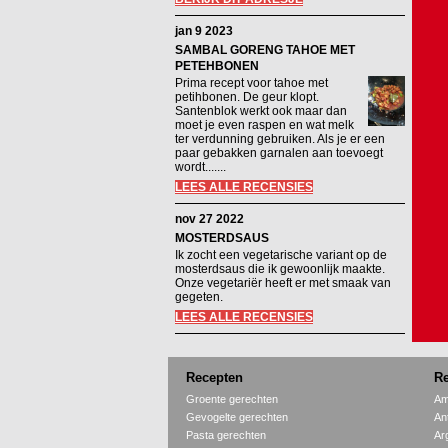
jan 9 2023
SAMBAL GORENG TAHOE MET
PETEHBONEN
Prima recept voor tahoe met
petihbonen. De geur klopt.
Santenblok werkt ook maar dan
moet je even raspen en wat melk
ter verdunning gebruiken. Als je er een
paar gebakken garnalen aan toevoegt
wordt.......
LEES ALLE RECENSIES
nov 27 2022
MOSTERDSAUS
Ik zocht een vegetarische variant op de
mosterdsaus die ik gewoonlijk maakte.
Onze vegetariër heeft er met smaak van
gegeten.
LEES ALLE RECENSIES
Recepten
Re
Groente gerechten
Am
Gevogelte gerechten
An
Pasta gerechten
Ar