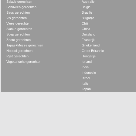
Salade gerechten
Australie
Sandwich gerechten
Belgie
Saus gerechten
Brazilie
Vis gerechten
Bulgarije
Vlees gerechten
Chili
Slanke gerechten
China
Soep gerechten
Duitsland
Zoete gerechten
Frankrijk
Tapas+Mezze gerechten
Griekenland
Noedel gerechten
Groot Britannie
Rijst gerechten
Hongarije
Vegetarische gerechten
Ierland
India
Indonesie
Israel
Italie
Japan