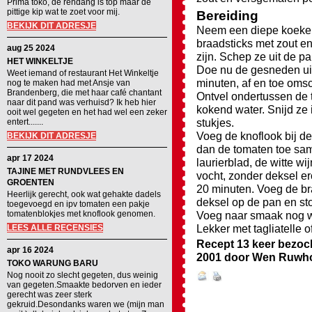
Prima toko, de rendang is top maar de
pittige kip wat te zoet voor mij.
Bereiding
BEKIJK DIT ADRESJE
Neem een diepe koekenpa
braadsticks met zout en
aug 25 2024
zijn. Schep ze uit de pa
HET WINKELTJE
Doe nu de gesneden uie
Weet iemand of restaurant Het Winkeltje
minuten, af en toe om
nog te maken had met Ansje van
Brandenberg, die met haar café chantant
Ontvel ondertussen de 
naar dit pand was verhuisd? Ik heb hier
kokend water. Snijd ze i
ooit wel gegeten en het had wel een zeker
stukjes.
entert.......
Voeg de knoflook bij d
BEKIJK DIT ADRESJE
dan de tomaten toe sam
apr 17 2024
laurierblad, de witte wi
TAJINE MET RUNDVLEES EN
vocht, zonder deksel er
GROENTEN
20 minuten. Voeg de br
Heerlijk gerecht, ook wat gehakte dadels
deksel op de pan en stoo
toegevoegd en ipv tomaten een pakje
tomatenblokjes met knoflook genomen.
Voeg naar smaak nog wa
Lekker met tagliatelle of
LEES ALLE RECENSIES
Recept 13 keer bezoc
apr 16 2024
2001
door
Wen Ruwh
TOKO WARUNG BARU
Nog nooit zo slecht gegeten, dus weinig
van gegeten.Smaakte bedorven en ieder
gerecht was zeer sterk
gekruid.Desondanks waren we (mijn man