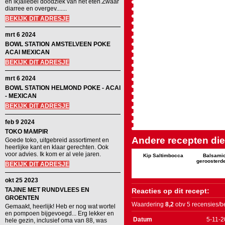
en ik)allebei doodziek van het eten.Zwaar
diarree en overgev.......
BEKIJK DIT ADRESJE
mrt 6 2024
BOWL STATION AMSTELVEEN POKE
ACAI MEXICAN
BEKIJK DIT ADRESJE
mrt 6 2024
BOWL STATION HELMOND POKE - ACAI
- MEXICAN
BEKIJK DIT ADRESJE
feb 9 2024
TOKO MAMPIR
Andere recepten die 
Goede toko, uitgebreid assortiment en
heerlijke kant en klaar gerechten. Ook
voor advies. Ik kom er al vele jaren.
Kip Saltimbocca
Balsamic
geroosterd
BEKIJK DIT ADRESJE
okt 25 2023
TAJINE MET RUNDVLEES EN
Reacties op dit recept:
GROENTEN
Waardering
8,2
obv 5 recensies/b
Gemaakt, heerlijk! Heb er nog wat wortel
en pompoen bijgevoegd... Erg lekker en
Datum
5-11-
hele gezin, inclusief oma van 88, was