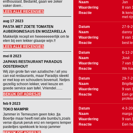
enthousiast. Bedankt, gaan we zeker
Naam
Jan
vaker doen..
Waardering
8
van
LEES ALLE RECENSIES
Reactie
Ik ken
met rij
aug 17 2023
PASTA MET ZOETE TOMATEN
Datum
27-9-
AUBERGINESAUS EN MOZZARELLA
Naam
danny
Makkelijk recept en heeeeeeeerlijk om te
Waardering
8
van
eten bij een lekker glaasje wijn.!!
Reactie
best l
LEES ALLE RECENSIES
Datum
6-12-
mei 8 2023
Naam
José
JAPANS RESTAURANT PARADIJS
Waardering
7
van
OOSTERHOUT
Reactie
We had
Wij zijn grote fan van aziatische / all you
can eat restaurants, maar Paradijs steekt
Datum
29-7-
er met kop en schouders bovenuit. Netjes
Naam
Brigitt
gezellig schoon lekker, veel keuze en
goede service aan tafel. Vriendel.......
Waardering
9
van
BEKIJK DIT ADRESJE
Reactie
Een gr
profes
feb 9 2023
Datum
4-3-2
TOKO MAMPIR
Naam
marga
Jammer in Terneuzen geen toko ,tja
Boertje maar heeft niet alle bumbu's,zoals
Waardering
9
van
verse djuruk peruk enz en nergens lemper
Reactie
Een he
pasteitjes spekkoek te koop jammer
BEKIJK DIT ADRESJE