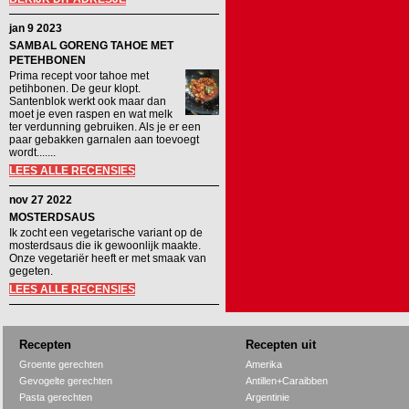
jan 9 2023
SAMBAL GORENG TAHOE MET
PETEHBONEN
Prima recept voor tahoe met
petihbonen. De geur klopt.
Santenblok werkt ook maar dan
moet je even raspen en wat melk
ter verdunning gebruiken. Als je er een
paar gebakken garnalen aan toevoegt
wordt.......
LEES ALLE RECENSIES
nov 27 2022
MOSTERDSAUS
Ik zocht een vegetarische variant op de
mosterdsaus die ik gewoonlijk maakte.
Onze vegetariër heeft er met smaak van
gegeten.
LEES ALLE RECENSIES
Recepten
Recepten uit
Groente gerechten
Amerika
Gevogelte gerechten
Antillen+Caraibben
Pasta gerechten
Argentinie