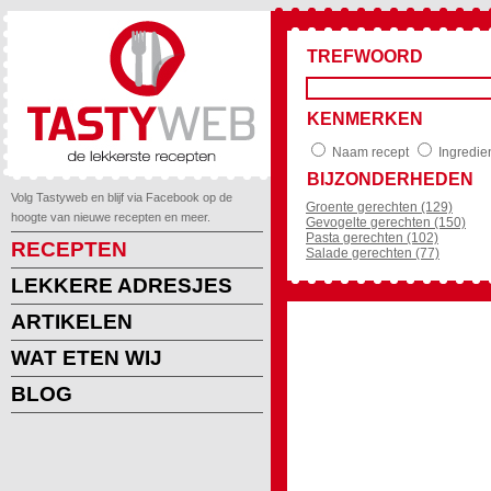
TREFWOORD
KENMERKEN
Naam recept
Ingredie
BIJZONDERHEDEN
Volg Tastyweb en blijf via Facebook op de
Groente gerechten (129)
hoogte van nieuwe recepten en meer.
Gevogelte gerechten (150)
Pasta gerechten (102)
RECEPTEN
Salade gerechten (77)
LEKKERE ADRESJES
ARTIKELEN
WAT ETEN WIJ
BLOG