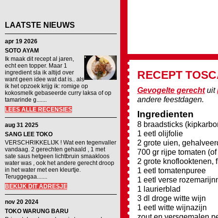
LAATSTE NIEUWS
apr 19 2026
SOTO AYAM
Ik maak dit recept al jaren,
echt een topper. Maar 1
RECEPT
TOSC
ingredient sla ik altijd over
want geen idee wat dat is.. als
ik het opzoek krijg ik: romige op
Gevogelte gerecht
uit
kokosmelk gebaseerde curry laksa of op
andere feestdagen.
tamarinde g.......
LEES ALLE RECENSIES
Ingredienten
8 braadsticks (kipkarb
aug 31 2025
1 eetl olijfolie
SANG LEE TOKO
2 grote uien, gehalvee
VERSCHRIKKELIJK ! Wat een tegenvaller
vandaag. 2 gerechten gehaald , 1 met
700 gr rijpe tomaten (of
sate saus hetgeen lichtbruin smaakloos
2 grote knoflooktenen, 
water was , ook het andere gerecht droop
1 eetl tomatenpuree
in het water met een kleurtje.
Teruggegaa.......
1 eetl verse rozemarijn
BEKIJK DIT ADRESJE
1 laurierblad
3 dl droge witte wijn
nov 20 2024
1 eetl witte wijnazijn
TOKO WARUNG BARU
zout en versgemalen p