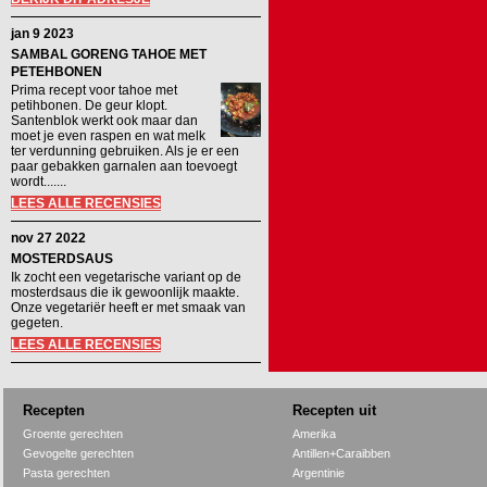
jan 9 2023
SAMBAL GORENG TAHOE MET
PETEHBONEN
Prima recept voor tahoe met
petihbonen. De geur klopt.
Santenblok werkt ook maar dan
moet je even raspen en wat melk
ter verdunning gebruiken. Als je er een
paar gebakken garnalen aan toevoegt
wordt.......
LEES ALLE RECENSIES
nov 27 2022
MOSTERDSAUS
Ik zocht een vegetarische variant op de
mosterdsaus die ik gewoonlijk maakte.
Onze vegetariër heeft er met smaak van
gegeten.
LEES ALLE RECENSIES
Recepten
Recepten uit
Groente gerechten
Amerika
Gevogelte gerechten
Antillen+Caraibben
Pasta gerechten
Argentinie