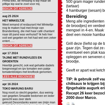
Prima toko, de rendang is top maar de
500 gram mager runder
pittige kip wat te zoet voor mij.
(tartaar)
BEKIJK DIT ADRESJE
4 hamburger (sesam) b
Bereiding
aug 25 2024
HET WINKELTJE
Meng alle ingredienten
Weet iemand of restaurant Het Winkeltje
de broodjes) en verdeel
nog te maken had met Ansje van
mengsel in 4-en. Maak 
Brandenberg, die met haar café chantant
deel een mooie hambur
naar dit pand was verhuisd? Ik heb hier
ooit wel gegeten en het had wel een zeker
entert.......
Grill deze (liefst op de 
BEKIJK DIT ADRESJE
gaar zijn. Tegen dat ze 
eventueel een plak kaa
apr 17 2024
opleggen en serveren o
TAJINE MET RUNDVLEES EN
broodje.
GROENTEN
Heerlijk gerecht, ook wat gehakte dadels
toegevoegd en ipv tomaten een pakje
Geeft er apart wat ketch
tomatenblokjes met knoflook genomen.
LEES ALLE RECENSIES
TIP: ik gebruik zelf v
chilisaus te krijgen 
apr 16 2024
fijngehakte augurk eri
TOKO WARUNG BARU
Nog nooit zo slecht gegeten, dus weinig
Recept 26 keer bezoc
van gegeten.Smaakte bedorven en ieder
2000
door
Marco
.
gerecht was zeer sterk
gekruid.Desondanks waren we (mijn man