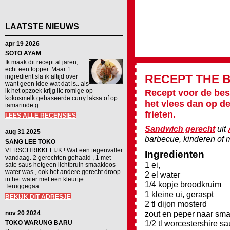
LAATSTE NIEUWS
apr 19 2026
SOTO AYAM
Ik maak dit recept al jaren,
echt een topper. Maar 1
RECEPT
THE 
ingredient sla ik altijd over
want geen idee wat dat is.. als
ik het opzoek krijg ik: romige op
Recept voor de best
kokosmelk gebaseerde curry laksa of op
het vlees dan op d
tamarinde g.......
frieten.
LEES ALLE RECENSIES
Sandwich gerecht
uit
aug 31 2025
barbecue, kinderen of 
SANG LEE TOKO
VERSCHRIKKELIJK ! Wat een tegenvaller
Ingredienten
vandaag. 2 gerechten gehaald , 1 met
1 ei,
sate saus hetgeen lichtbruin smaakloos
water was , ook het andere gerecht droop
2 el water
in het water met een kleurtje.
1/4 kopje broodkruim
Teruggegaa.......
1 kleine ui, geraspt
BEKIJK DIT ADRESJE
2 tl dijon mosterd
zout en peper naar sm
nov 20 2024
1/2 tl worcestershire s
TOKO WARUNG BARU