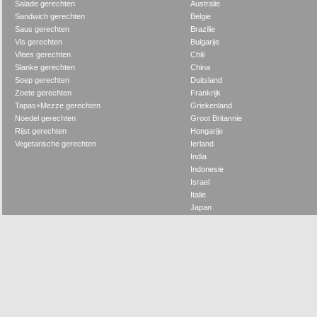
Salade gerechten
Australie
Sandwich gerechten
Belgie
Saus gerechten
Brazilie
Vis gerechten
Bulgarije
Vlees gerechten
Chili
Slanke gerechten
China
Soep gerechten
Duitsland
Zoete gerechten
Frankrijk
Tapas+Mezze gerechten
Griekenland
Noedel gerechten
Groot Britannie
Rijst gerechten
Hongarije
Vegetarische gerechten
Ierland
India
Indonesie
Israel
Italie
Japan