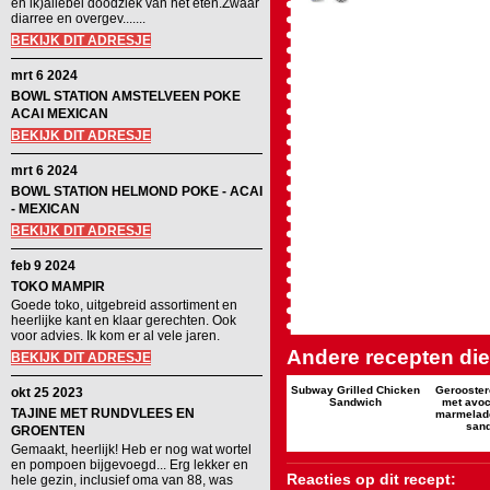
en ik)allebei doodziek van het eten.Zwaar
diarree en overgev.......
BEKIJK DIT ADRESJE
mrt 6 2024
BOWL STATION AMSTELVEEN POKE
ACAI MEXICAN
BEKIJK DIT ADRESJE
mrt 6 2024
BOWL STATION HELMOND POKE - ACAI
- MEXICAN
BEKIJK DIT ADRESJE
feb 9 2024
TOKO MAMPIR
Goede toko, uitgebreid assortiment en
heerlijke kant en klaar gerechten. Ook
voor advies. Ik kom er al vele jaren.
Andere recepten die 
BEKIJK DIT ADRESJE
Subway Grilled Chicken
Gerooster
okt 25 2023
Sandwich
met avoc
TAJINE MET RUNDVLEES EN
marmelad
san
GROENTEN
Gemaakt, heerlijk! Heb er nog wat wortel
en pompoen bijgevoegd... Erg lekker en
Reacties op dit recept:
hele gezin, inclusief oma van 88, was