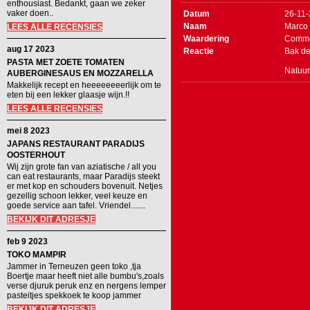
enthousiast. Bedankt, gaan we zeker
vaker doen..
Datum
26-11
Naam
Marco
LEES ALLE RECENSIES
Waardering
Comme
aug 17 2023
Reactie
Bak de
PASTA MET ZOETE TOMATEN
Natuur
AUBERGINESAUS EN MOZZARELLA
Makkelijk recept en heeeeeeeerlijk om te
eten bij een lekker glaasje wijn.!!
LEES ALLE RECENSIES
mei 8 2023
JAPANS RESTAURANT PARADIJS
OOSTERHOUT
Wij zijn grote fan van aziatische / all you
can eat restaurants, maar Paradijs steekt
er met kop en schouders bovenuit. Netjes
gezellig schoon lekker, veel keuze en
goede service aan tafel. Vriendel.......
BEKIJK DIT ADRESJE
feb 9 2023
TOKO MAMPIR
Jammer in Terneuzen geen toko ,tja
Boertje maar heeft niet alle bumbu's,zoals
verse djuruk peruk enz en nergens lemper
pasteitjes spekkoek te koop jammer
BEKIJK DIT ADRESJE