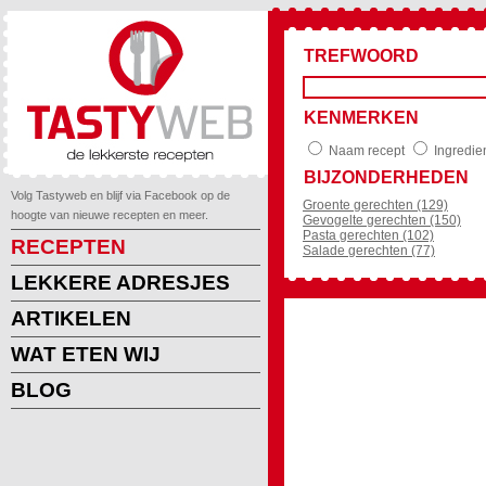
TREFWOORD
KENMERKEN
Naam recept
Ingredie
BIJZONDERHEDEN
Volg Tastyweb en blijf via Facebook op de
Groente gerechten (129)
hoogte van nieuwe recepten en meer.
Gevogelte gerechten (150)
Pasta gerechten (102)
RECEPTEN
Salade gerechten (77)
LEKKERE ADRESJES
ARTIKELEN
WAT ETEN WIJ
BLOG