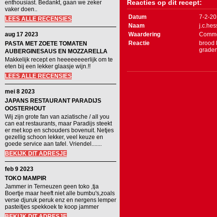
Reacties op dit recept:
enthousiast. Bedankt, gaan we zeker
vaker doen..
Datum
7-2-2
LEES ALLE RECENSIES
Naam
j.c.hes
aug 17 2023
Waardering
Comme
Reactie
brood 
PASTA MET ZOETE TOMATEN
graden
AUBERGINESAUS EN MOZZARELLA
Makkelijk recept en heeeeeeeerlijk om te
eten bij een lekker glaasje wijn.!!
LEES ALLE RECENSIES
mei 8 2023
JAPANS RESTAURANT PARADIJS
OOSTERHOUT
Wij zijn grote fan van aziatische / all you
can eat restaurants, maar Paradijs steekt
er met kop en schouders bovenuit. Netjes
gezellig schoon lekker, veel keuze en
goede service aan tafel. Vriendel.......
BEKIJK DIT ADRESJE
feb 9 2023
TOKO MAMPIR
Jammer in Terneuzen geen toko ,tja
Boertje maar heeft niet alle bumbu's,zoals
verse djuruk peruk enz en nergens lemper
pasteitjes spekkoek te koop jammer
BEKIJK DIT ADRESJE