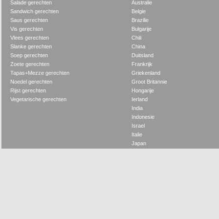
Salade gerechten
Australie
Sandwich gerechten
Belgie
Saus gerechten
Brazilie
Vis gerechten
Bulgarije
Vlees gerechten
Chili
Slanke gerechten
China
Soep gerechten
Duitsland
Zoete gerechten
Frankrijk
Tapas+Mezze gerechten
Griekenland
Noedel gerechten
Groot Britannie
Rijst gerechten
Hongarije
Vegetarische gerechten
Ierland
India
Indonesie
Israel
Italie
Japan