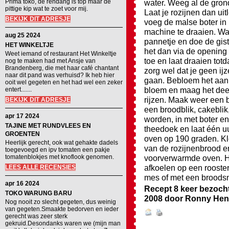
Prima toko, de rendang is top maar de
water. Weeg al de grond
pittige kip wat te zoet voor mij.
Laat je rozijnen dan ui
BEKIJK DIT ADRESJE
voeg de malse boter in 
machine te draaien. War
aug 25 2024
pannetje en doe de gist 
HET WINKELTJE
het dan via de opening
Weet iemand of restaurant Het Winkeltje
toe en laat draaien tot
nog te maken had met Ansje van
Brandenberg, die met haar café chantant
zorg wel dat je geen ij
naar dit pand was verhuisd? Ik heb hier
gaan. Bebloem het aanr
ooit wel gegeten en het had wel een zeker
bloem en maag het deeg
entert.......
rijzen. Maak weer een b
BEKIJK DIT ADRESJE
een broodblik, cakeblik
apr 17 2024
worden, in met boter en
TAJINE MET RUNDVLEES EN
theedoek en laat één uu
GROENTEN
oven op 190 graden. Kl
Heerlijk gerecht, ook wat gehakte dadels
van de rozijnenbrood e
toegevoegd en ipv tomaten een pakje
tomatenblokjes met knoflook genomen.
voorverwarmde oven. Ha
afkoelen op een rooster
LEES ALLE RECENSIES
mes of met een broodsn
apr 16 2024
Recept 8 keer bezoch
TOKO WARUNG BARU
2008
door
Ronny Hen
Nog nooit zo slecht gegeten, dus weinig
van gegeten.Smaakte bedorven en ieder
gerecht was zeer sterk
gekruid.Desondanks waren we (mijn man