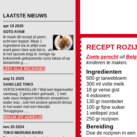
LAATSTE NIEUWS
apr 19 2026
SOTO AYAM
Ik maak dit recept al jaren,
echt een topper. Maar 1
RECEPT
ROZI
ingredient sla ik altijd over
want geen idee wat dat is.. als
ik het opzoek krijg ik: romige op
Zoete gerecht
uit
Belg
kokosmelk gebaseerde curry laksa of op
kinderen te maken.
tamarinde g.......
LEES ALLE RECENSIES
Ingredienten
600 gr tarwebloem
aug 31 2025
300 ml volle melk
SANG LEE TOKO
18 gr verse gist
VERSCHRIKKELIJK ! Wat een tegenvaller
vandaag. 2 gerechten gehaald , 1 met
4 eidooiers
sate saus hetgeen lichtbruin smaakloos
130 gr roomboter
water was , ook het andere gerecht droop
100 gr fijne suiker
in het water met een kleurtje.
Teruggegaa.......
1 eetlepel zout
BEKIJK DIT ADRESJE
250 gr rozijnen
Bereiding
nov 20 2024
Doe de rozijnen in een
TOKO WARUNG BARU