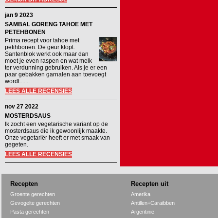
jan 9 2023
SAMBAL GORENG TAHOE MET
PETEHBONEN
Prima recept voor tahoe met
petihbonen. De geur klopt.
Santenblok werkt ook maar dan
moet je even raspen en wat melk
ter verdunning gebruiken. Als je er een
paar gebakken garnalen aan toevoegt
wordt.......
LEES ALLE RECENSIES
nov 27 2022
MOSTERDSAUS
Ik zocht een vegetarische variant op de
mosterdsaus die ik gewoonlijk maakte.
Onze vegetariër heeft er met smaak van
gegeten.
LEES ALLE RECENSIES
Recepten
Recepten uit
Groente gerechten
Amerika
Gevogelte gerechten
Antillen+Caraibben
Pasta gerechten
Argentinie