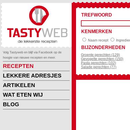
TREFWOORD
KENMERKEN
Naam recept
Ingredie
BIJZONDERHEDEN
Volg Tastyweb en blijf via Facebook op de
Groente gerechten (129)
hoogte van nieuwe recepten en meer.
Gevogelte gerechten (150)
Pasta gerechten (102)
RECEPTEN
Salade gerechten (77)
LEKKERE ADRESJES
ARTIKELEN
WAT ETEN WIJ
BLOG