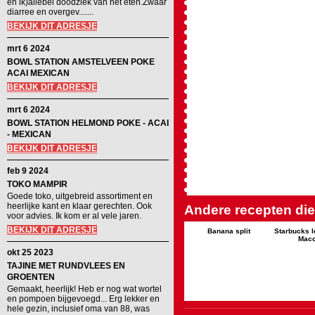
en ik)allebei doodziek van het eten.Zwaar
diarree en overgev.......
BEKIJK DIT ADRESJE
mrt 6 2024
BOWL STATION AMSTELVEEN POKE
ACAI MEXICAN
BEKIJK DIT ADRESJE
mrt 6 2024
BOWL STATION HELMOND POKE - ACAI
- MEXICAN
BEKIJK DIT ADRESJE
feb 9 2024
TOKO MAMPIR
Goede toko, uitgebreid assortiment en
heerlijke kant en klaar gerechten. Ook
Andere recepten die 
voor advies. Ik kom er al vele jaren.
BEKIJK DIT ADRESJE
Banana split
Starbucks 
Macc
okt 25 2023
TAJINE MET RUNDVLEES EN
GROENTEN
Gemaakt, heerlijk! Heb er nog wat wortel
en pompoen bijgevoegd... Erg lekker en
hele gezin, inclusief oma van 88, was