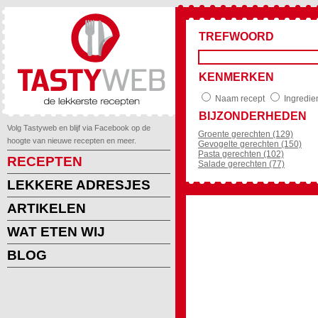
TREFWOORD
KENMERKEN
Naam recept
Ingredie
BIJZONDERHEDEN
Volg Tastyweb en blijf via Facebook op de
Groente gerechten (129)
hoogte van nieuwe recepten en meer.
Gevogelte gerechten (150)
Pasta gerechten (102)
RECEPTEN
Salade gerechten (77)
LEKKERE ADRESJES
ARTIKELEN
WAT ETEN WIJ
BLOG