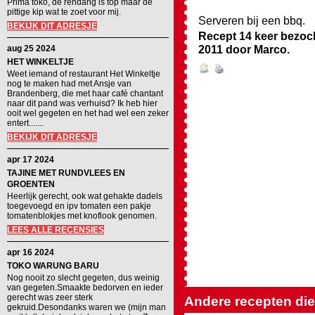
Prima toko, de rendang is top maar de
pittige kip wat te zoet voor mij.
Serveren bij een bbq.
BEKIJK DIT ADRESJE
Recept 14 keer bezoc
2011
door
Marco
.
aug 25 2024
HET WINKELTJE
Weet iemand of restaurant Het Winkeltje
nog te maken had met Ansje van
Brandenberg, die met haar café chantant
naar dit pand was verhuisd? Ik heb hier
ooit wel gegeten en het had wel een zeker
entert.......
BEKIJK DIT ADRESJE
apr 17 2024
TAJINE MET RUNDVLEES EN
GROENTEN
Heerlijk gerecht, ook wat gehakte dadels
toegevoegd en ipv tomaten een pakje
tomatenblokjes met knoflook genomen.
LEES ALLE RECENSIES
apr 16 2024
TOKO WARUNG BARU
Nog nooit zo slecht gegeten, dus weinig
van gegeten.Smaakte bedorven en ieder
gerecht was zeer sterk
Andere recepten die 
gekruid.Desondanks waren we (mijn man