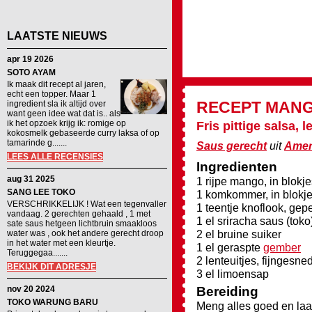
LAATSTE NIEUWS
apr 19 2026
SOTO AYAM
Ik maak dit recept al jaren,
echt een topper. Maar 1
RECEPT
MANG
ingredient sla ik altijd over
want geen idee wat dat is.. als
ik het opzoek krijg ik: romige op
Fris pittige salsa, l
kokosmelk gebaseerde curry laksa of op
tamarinde g.......
Saus gerecht
uit
Amer
LEES ALLE RECENSIES
Ingredienten
aug 31 2025
1 rijpe mango, in blokj
SANG LEE TOKO
1 komkommer, in blokj
VERSCHRIKKELIJK ! Wat een tegenvaller
1 teentje knoflook, gepe
vandaag. 2 gerechten gehaald , 1 met
1 el sriracha saus (toko
sate saus hetgeen lichtbruin smaakloos
2 el bruine suiker
water was , ook het andere gerecht droop
in het water met een kleurtje.
1 el geraspte
gember
Teruggegaa.......
2 lenteuitjes, fijngesne
BEKIJK DIT ADRESJE
3 el limoensap
nov 20 2024
Bereiding
TOKO WARUNG BARU
Meng alles goed en laat