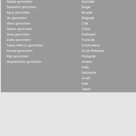
Salade gerechten
Australie
Sandwich gerechten
Belgie
Saus gerechten
Brazilie
Vis gerechten
Bulgarije
Vlees gerechten
Chili
Slanke gerechten
China
Soep gerechten
Duitsland
Zoete gerechten
Frankrijk
Tapas+Mezze gerechten
Griekenland
Noedel gerechten
Groot Britannie
Rijst gerechten
Hongarije
Vegetarische gerechten
Ierland
India
Indonesie
Israel
Italie
Japan