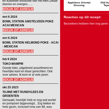
en ik)allebei doodziek van het eten.Zwaar
Applebees Oriental
Olijf A
diarree en overgev.......
Dressing
Tap
BEKIJK DIT ADRESJE
mrt 6 2024
Reacties op dit recept:
BOWL STATION AMSTELVEEN POKE
Bezoekers hebben hier nog geen r
ACAI MEXICAN
BEKIJK DIT ADRESJE
mrt 6 2024
BOWL STATION HELMOND POKE - ACAI
- MEXICAN
BEKIJK DIT ADRESJE
feb 9 2024
TOKO MAMPIR
Goede toko, uitgebreid assortiment en
heerlijke kant en klaar gerechten. Ook
voor advies. Ik kom er al vele jaren.
BEKIJK DIT ADRESJE
okt 25 2023
TAJINE MET RUNDVLEES EN
GROENTEN
Gemaakt, heerlijk! Heb er nog wat wortel
en pompoen bijgevoegd... Erg lekker en
hele gezin, inclusief oma van 88, was