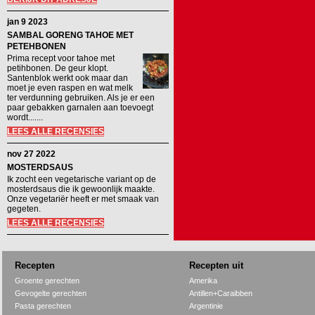
jan 9 2023
SAMBAL GORENG TAHOE MET
PETEHBONEN
Prima recept voor tahoe met
petihbonen. De geur klopt.
Santenblok werkt ook maar dan
moet je even raspen en wat melk
ter verdunning gebruiken. Als je er een
paar gebakken garnalen aan toevoegt
wordt.......
LEES ALLE RECENSIES
nov 27 2022
MOSTERDSAUS
Ik zocht een vegetarische variant op de
mosterdsaus die ik gewoonlijk maakte.
Onze vegetariër heeft er met smaak van
gegeten.
LEES ALLE RECENSIES
Recepten
Recepten uit
Groente gerechten
Amerika
Gevogelte gerechten
Antillen+Caraibben
Pasta gerechten
Argentinie