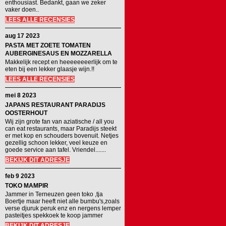
enthousiast. Bedankt, gaan we zeker
vaker doen..
LEES ALLE RECENSIES
aug 17 2023
PASTA MET ZOETE TOMATEN
AUBERGINESAUS EN MOZZARELLA
Makkelijk recept en heeeeeeeerlijk om te
eten bij een lekker glaasje wijn.!!
LEES ALLE RECENSIES
mei 8 2023
JAPANS RESTAURANT PARADIJS
OOSTERHOUT
Wij zijn grote fan van aziatische / all you
can eat restaurants, maar Paradijs steekt
er met kop en schouders bovenuit. Netjes
gezellig schoon lekker, veel keuze en
goede service aan tafel. Vriendel.......
BEKIJK DIT ADRESJE
feb 9 2023
TOKO MAMPIR
Jammer in Terneuzen geen toko ,tja
Boertje maar heeft niet alle bumbu's,zoals
verse djuruk peruk enz en nergens lemper
pasteitjes spekkoek te koop jammer
BEKIJK DIT ADRESJE