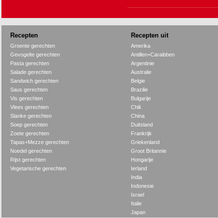
Recepten
Recepten uit
Groente gerechten
Amerika
Gevogelte gerechten
Antillen+Caraibben
Pasta gerechten
Argentinie
Salade gerechten
Australie
Sandwich gerechten
Belgie
Saus gerechten
Brazilie
Vis gerechten
Bulgarije
Vlees gerechten
Chili
Slanke gerechten
China
Soep gerechten
Duitsland
Zoete gerechten
Frankrijk
Tapas+Mezze gerechten
Griekenland
Noedel gerechten
Groot Britannie
Rijst gerechten
Hongarije
Vegetarische gerechten
Ierland
India
Indonesie
Israel
Italie
Japan