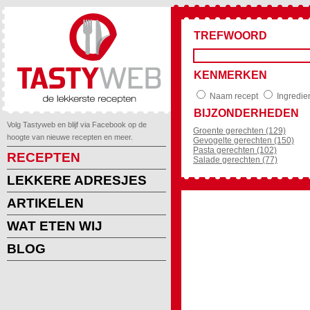
TREFWOORD
KENMERKEN
Naam recept
Ingredie
BIJZONDERHEDEN
Volg Tastyweb en blijf via Facebook op de
Groente gerechten (129)
hoogte van nieuwe recepten en meer.
Gevogelte gerechten (150)
Pasta gerechten (102)
RECEPTEN
Salade gerechten (77)
LEKKERE ADRESJES
ARTIKELEN
WAT ETEN WIJ
BLOG