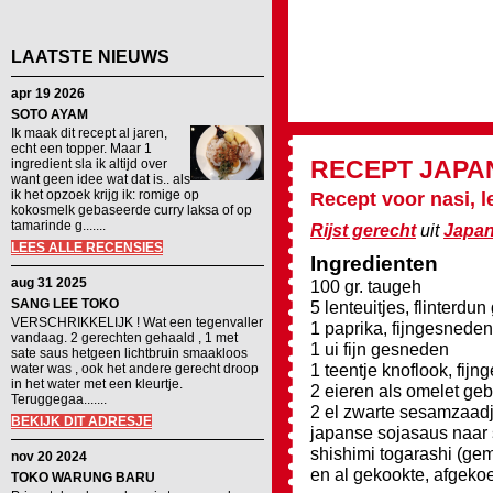
LAATSTE NIEUWS
apr 19 2026
SOTO AYAM
Ik maak dit recept al jaren,
echt een topper. Maar 1
RECEPT
JAPA
ingredient sla ik altijd over
want geen idee wat dat is.. als
ik het opzoek krijg ik: romige op
Recept voor nasi, le
kokosmelk gebaseerde curry laksa of op
tamarinde g.......
Rijst gerecht
uit
Japa
LEES ALLE RECENSIES
Ingredienten
aug 31 2025
100 gr. taugeh
SANG LEE TOKO
5 lenteuitjes, flinterdu
VERSCHRIKKELIJK ! Wat een tegenvaller
1 paprika, fijngesneden
vandaag. 2 gerechten gehaald , 1 met
1 ui fijn gesneden
sate saus hetgeen lichtbruin smaakloos
1 teentje knoflook, fij
water was , ook het andere gerecht droop
in het water met een kleurtje.
2 eieren als omelet geb
Teruggegaa.......
2 el zwarte sesamzaad
BEKIJK DIT ADRESJE
japanse sojasaus naar
shishimi togarashi (g
nov 20 2024
en al gekookte, afgekoel
TOKO WARUNG BARU