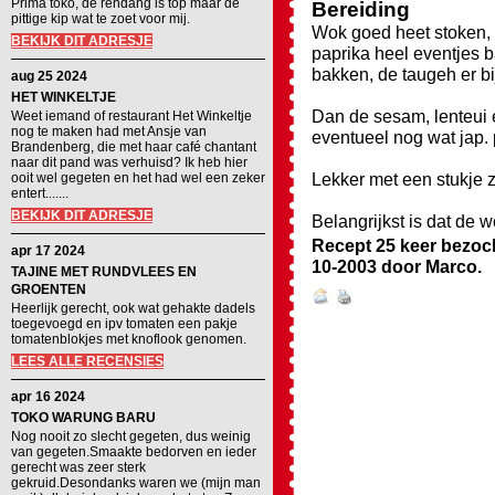
Prima toko, de rendang is top maar de
Bereiding
pittige kip wat te zoet voor mij.
Wok goed heet stoken, d
BEKIJK DIT ADRESJE
paprika heel eventjes b
bakken, de taugeh er 
aug 25 2024
HET WINKELTJE
Dan de sesam, lenteui 
Weet iemand of restaurant Het Winkeltje
nog te maken had met Ansje van
eventueel nog wat jap. 
Brandenberg, die met haar café chantant
naar dit pand was verhuisd? Ik heb hier
Lekker met een stukje z
ooit wel gegeten en het had wel een zeker
entert.......
BEKIJK DIT ADRESJE
Belangrijkst is dat de w
Recept 25 keer bezoc
apr 17 2024
10-2003
door
Marco
.
TAJINE MET RUNDVLEES EN
GROENTEN
Heerlijk gerecht, ook wat gehakte dadels
toegevoegd en ipv tomaten een pakje
tomatenblokjes met knoflook genomen.
LEES ALLE RECENSIES
apr 16 2024
TOKO WARUNG BARU
Nog nooit zo slecht gegeten, dus weinig
van gegeten.Smaakte bedorven en ieder
gerecht was zeer sterk
gekruid.Desondanks waren we (mijn man