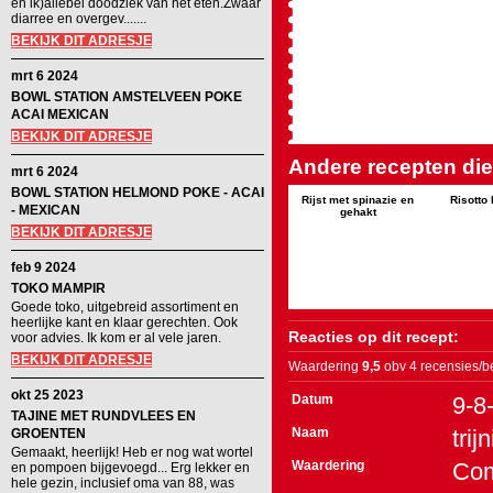
en ik)allebei doodziek van het eten.Zwaar
diarree en overgev.......
BEKIJK DIT ADRESJE
mrt 6 2024
BOWL STATION AMSTELVEEN POKE
ACAI MEXICAN
BEKIJK DIT ADRESJE
Andere recepten die 
mrt 6 2024
BOWL STATION HELMOND POKE - ACAI
Rijst met spinazie en
Risotto
- MEXICAN
gehakt
BEKIJK DIT ADRESJE
feb 9 2024
TOKO MAMPIR
Goede toko, uitgebreid assortiment en
heerlijke kant en klaar gerechten. Ook
Reacties op dit recept:
voor advies. Ik kom er al vele jaren.
BEKIJK DIT ADRESJE
Waardering
9,5
obv 4 recensies/b
okt 25 2023
Datum
9-8
TAJINE MET RUNDVLEES EN
Naam
trij
GROENTEN
Gemaakt, heerlijk! Heb er nog wat wortel
Waardering
Co
en pompoen bijgevoegd... Erg lekker en
hele gezin, inclusief oma van 88, was