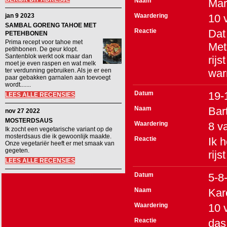
Naam
Mar
jan 9 2023
Waardering
10
SAMBAL GORENG TAHOE MET
Reactie
Dat
PETEHBONEN
Prima recept voor tahoe met
Met
petihbonen. De geur klopt.
Santenblok werkt ook maar dan
rij
moet je even raspen en wat melk
ter verdunning gebruiken. Als je er een
war
paar gebakken garnalen aan toevoegt
wordt.......
Datum
19-
LEES ALLE RECENSIES
Naam
Bar
nov 27 2022
MOSTERDSAUS
Waardering
8
v
Ik zocht een vegetarische variant op de
mosterdsaus die ik gewoonlijk maakte.
Reactie
Ik 
Onze vegetariër heeft er met smaak van
gegeten.
rijs
LEES ALLE RECENSIES
Datum
5-8
Naam
Kar
Waardering
10
Reactie
das