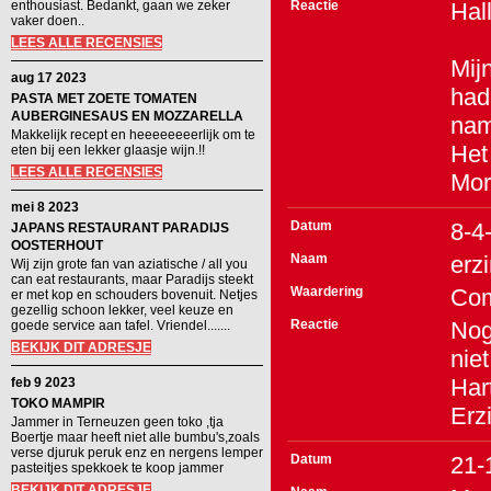
enthousiast. Bedankt, gaan we zeker
Reactie
Hal
vaker doen..
LEES ALLE RECENSIES
Mij
aug 17 2023
had
PASTA MET ZOETE TOMATEN
AUBERGINESAUS EN MOZZARELLA
nam
Makkelijk recept en heeeeeeeerlijk om te
Het 
eten bij een lekker glaasje wijn.!!
LEES ALLE RECENSIES
Mor
mei 8 2023
Datum
8-4
JAPANS RESTAURANT PARADIJS
OOSTERHOUT
Naam
erz
Wij zijn grote fan van aziatische / all you
can eat restaurants, maar Paradijs steekt
Waardering
Co
er met kop en schouders bovenuit. Netjes
gezellig schoon lekker, veel keuze en
Reactie
Nog
goede service aan tafel. Vriendel.......
BEKIJK DIT ADRESJE
niet
Hart
feb 9 2023
TOKO MAMPIR
Erz
Jammer in Terneuzen geen toko ,tja
Boertje maar heeft niet alle bumbu's,zoals
verse djuruk peruk enz en nergens lemper
Datum
21-
pasteitjes spekkoek te koop jammer
BEKIJK DIT ADRESJE