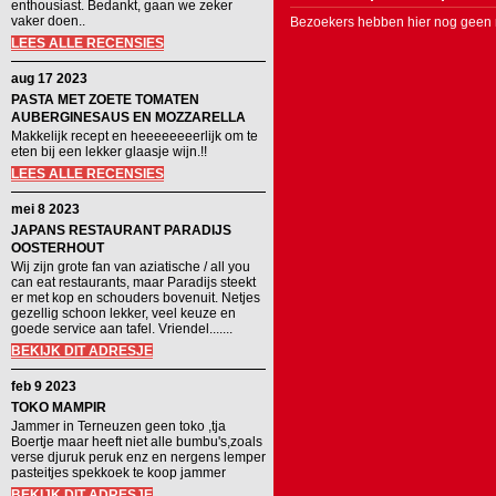
enthousiast. Bedankt, gaan we zeker
vaker doen..
Bezoekers hebben hier nog geen r
LEES ALLE RECENSIES
aug 17 2023
PASTA MET ZOETE TOMATEN
AUBERGINESAUS EN MOZZARELLA
Makkelijk recept en heeeeeeeerlijk om te
eten bij een lekker glaasje wijn.!!
LEES ALLE RECENSIES
mei 8 2023
JAPANS RESTAURANT PARADIJS
OOSTERHOUT
Wij zijn grote fan van aziatische / all you
can eat restaurants, maar Paradijs steekt
er met kop en schouders bovenuit. Netjes
gezellig schoon lekker, veel keuze en
goede service aan tafel. Vriendel.......
BEKIJK DIT ADRESJE
feb 9 2023
TOKO MAMPIR
Jammer in Terneuzen geen toko ,tja
Boertje maar heeft niet alle bumbu's,zoals
verse djuruk peruk enz en nergens lemper
pasteitjes spekkoek te koop jammer
BEKIJK DIT ADRESJE