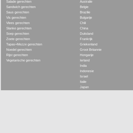
Salade gerechten
Australie
Sandwich gerechten
Belgie
Saus gerechten
Brazilie
Vis gerechten
Bulgarije
Vlees gerechten
Chili
Slanke gerechten
China
Soep gerechten
Duitsland
Zoete gerechten
Frankrijk
Tapas+Mezze gerechten
Griekenland
Noedel gerechten
Groot Britannie
Rijst gerechten
Hongarije
Vegetarische gerechten
Ierland
India
Indonesie
Israel
Italie
Japan