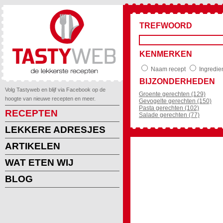
TREFWOORD
KENMERKEN
Naam recept
Ingredie
BIJZONDERHEDEN
Volg Tastyweb en blijf via Facebook op de
Groente gerechten (129)
hoogte van nieuwe recepten en meer.
Gevogelte gerechten (150)
Pasta gerechten (102)
RECEPTEN
Salade gerechten (77)
LEKKERE ADRESJES
ARTIKELEN
WAT ETEN WIJ
BLOG