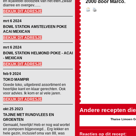
2000
door
Marco
.
en ik)allebei doodziek van het eten.Zwaar
diarree en overgev.......
BEKIJK DIT ADRESJE
mrt 6 2024
BOWL STATION AMSTELVEEN POKE
ACAI MEXICAN
BEKIJK DIT ADRESJE
mrt 6 2024
BOWL STATION HELMOND POKE - ACAI
- MEXICAN
BEKIJK DIT ADRESJE
feb 9 2024
TOKO MAMPIR
Goede toko, uitgebreid assortiment en
heerlijke kant en klaar gerechten. Ook
voor advies. Ik kom er al vele jaren.
BEKIJK DIT ADRESJE
okt 25 2023
Andere recepten die 
TAJINE MET RUNDVLEES EN
GROENTEN
Thaise Limoen G
Gemaakt, heerlijk! Heb er nog wat wortel
en pompoen bijgevoegd... Erg lekker en
hele gezin, inclusief oma van 88, was
Reacties op dit recept: