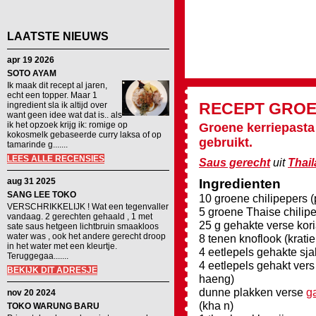
LAATSTE NIEUWS
apr 19 2026
SOTO AYAM
Ik maak dit recept al jaren,
echt een topper. Maar 1
RECEPT
GROE
ingredient sla ik altijd over
want geen idee wat dat is.. als
ik het opzoek krijg ik: romige op
Groene kerriepasta
kokosmelk gebaseerde curry laksa of op
gebruikt.
tamarinde g.......
LEES ALLE RECENSIES
Saus gerecht
uit
Thai
aug 31 2025
Ingredienten
SANG LEE TOKO
10 groene chilipepers (
VERSCHRIKKELIJK ! Wat een tegenvaller
5 groene Thaise chilipe
vandaag. 2 gerechten gehaald , 1 met
25 g gehakte verse kori
sate saus hetgeen lichtbruin smaakloos
water was , ook het andere gerecht droop
8 tenen knoflook (krati
in het water met een kleurtje.
4 eetlepels gehakte sja
Teruggegaa.......
4 eetlepels gehakt ver
BEKIJK DIT ADRESJE
haeng)
dunne plakken verse
g
nov 20 2024
(kha n)
TOKO WARUNG BARU