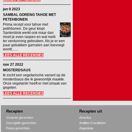
jan 9 2023
SAMBAL GORENG TAHOE MET
PETEHBONEN
Prima recept voor tahoe met
petihbonen. De geur klopt.
Santenblok werkt ook maar dan
moet je even raspen en wat melk
ter verdunning gebruiken. Als je er een
paar gebakken garnalen aan toevoegt
wordt.......
LEES ALLE RECENSIES
nov 27 2022
MOSTERDSAUS
Ik zocht een vegetarische variant op de
mosterdsaus die ik gewoonlijk maakte.
Onze vegetariër heeft er met smaak van
gegeten.
LEES ALLE RECENSIES
Recepten
Recepten uit
Groente gerechten
Amerika
Gevogelte gerechten
Antillen+Caraibben
Pasta gerechten
Argentinie