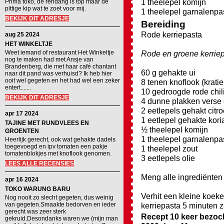
1 theelepel komijn
Prima toko, de rendang is top maar de
pittige kip wat te zoet voor mij.
1 theelepel garnalenpas
BEKIJK DIT ADRESJE
Bereiding
Rode kerriepasta
aug 25 2024
HET WINKELTJE
Weet iemand of restaurant Het Winkeltje
Rode en groene kerriepa
nog te maken had met Ansje van
Brandenberg, die met haar café chantant
60 g gehakte ui
naar dit pand was verhuisd? Ik heb hier
ooit wel gegeten en het had wel een zeker
8 tenen knoflook (krati
entert.......
10 gedroogde rode chil
BEKIJK DIT ADRESJE
4 dunne plakken verse 
2 eetlepels gehakt citro
apr 17 2024
1 eetlepel gehakte kori
TAJINE MET RUNDVLEES EN
½ theelepel komijn
GROENTEN
1 theelepel garnalenpas
Heerlijk gerecht, ook wat gehakte dadels
toegevoegd en ipv tomaten een pakje
1 theelepel zout
tomatenblokjes met knoflook genomen.
3 eetlepels olie
LEES ALLE RECENSIES
Meng alle ingrediënten 
apr 16 2024
TOKO WARUNG BARU
Verhit een kleine koeke
Nog nooit zo slecht gegeten, dus weinig
van gegeten.Smaakte bedorven en ieder
kerriepasta 5 minuten z
gerecht was zeer sterk
Recept 10 keer bezoc
gekruid.Desondanks waren we (mijn man