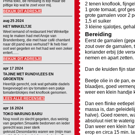
Prima toko, de rendang is top maar de
2 tenen knoflook, fijng
pittige kip wat te zoet voor mij.
1 grote tomaat, grof g
BEKIJK DIT ADRESJE
grote garnalen voor 2 
1,5 el suiker
aug 25 2024
3 kleine sjalotjes, geha
HET WINKELTJE
Weet iemand of restaurant Het Winkeltje
Bereiding
nog te maken had met Ansje van
Eerst de garnalen (gep
Brandenberg, die met haar café chantant
naar dit pand was verhuisd? Ik heb hier
zout over de garnalen, t
ooit wel gegeten en het had wel een zeker
koriander erbij (de vers
entert.......
nemen en apart zetten.
BEKIJK DIT ADRESJE
apr 17 2024
Dan de kruiden fijn sta
TAJINE MET RUNDVLEES EN
GROENTEN
Beetje olie in de pan, e
Heerlijk gerecht, ook wat gehakte dadels
blaadjes, goed vermenge
toegevoegd en ipv tomaten een pakje
weer een klein handje k
tomatenblokjes met knoflook genomen.
LEES ALLE RECENSIES
Dan een flinke eetlepel
apr 16 2024
massa is, dan geleideli
TOKO WARUNG BARU
halve). Goed roeren, wa
Nog nooit zo slecht gegeten, dus weinig
absoluut niet te waterig
van gegeten.Smaakte bedorven en ieder
Dan weer een klein han
gerecht was zeer sterk
erop en circa 15 min. l
gekruid.Desondanks waren we (mijn man