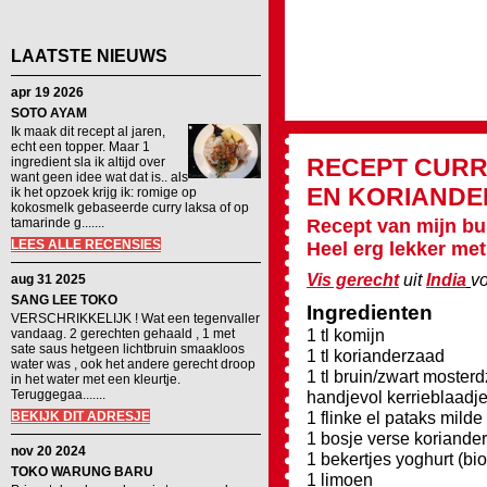
LAATSTE NIEUWS
apr 19 2026
SOTO AYAM
Ik maak dit recept al jaren,
echt een topper. Maar 1
RECEPT
CURR
ingredient sla ik altijd over
want geen idee wat dat is.. als
EN KORIANDE
ik het opzoek krijg ik: romige op
kokosmelk gebaseerde curry laksa of op
tamarinde g.......
Recept van mijn bu
LEES ALLE RECENSIES
Heel erg lekker met
Vis gerecht
uit
India
v
aug 31 2025
SANG LEE TOKO
Ingredienten
VERSCHRIKKELIJK ! Wat een tegenvaller
1 tl komijn
vandaag. 2 gerechten gehaald , 1 met
sate saus hetgeen lichtbruin smaakloos
1 tl korianderzaad
water was , ook het andere gerecht droop
1 tl bruin/zwart moster
in het water met een kleurtje.
Teruggegaa.......
handjevol kerrieblaadjes
1 flinke el pataks milde
BEKIJK DIT ADRESJE
1 bosje verse koriander
nov 20 2024
1 bekertjes yoghurt (bi
TOKO WARUNG BARU
1 limoen