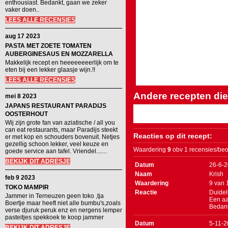
enthousiast. Bedankt, gaan we zeker
vaker doen..
LEES ALLE RECENSIES
aug 17 2023
PASTA MET ZOETE TOMATEN
AUBERGINESAUS EN MOZZARELLA
Makkelijk recept en heeeeeeeerlijk om te
eten bij een lekker glaasje wijn.!!
LEES ALLE RECENSIES
Andere recepten die 
mei 8 2023
JAPANS RESTAURANT PARADIJS
OOSTERHOUT
Wij zijn grote fan van aziatische / all you
can eat restaurants, maar Paradijs steekt
Reacties op dit recept:
er met kop en schouders bovenuit. Netjes
gezellig schoon lekker, veel keuze en
Waardering
9
obv 1 recensies/beo
goede service aan tafel. Vriendel.......
BEKIJK DIT ADRESJE
Datum
26-6-
Naam
Krish
feb 9 2023
Waardering
9
van
TOKO MAMPIR
Reactie
Duidel
Jammer in Terneuzen geen toko ,tja
Een aa
Boertje maar heeft niet alle bumbu's,zoals
Bedank
verse djuruk peruk enz en nergens lemper
pasteitjes spekkoek te koop jammer
Datum
5-11-
BEKIJK DIT ADRESJE