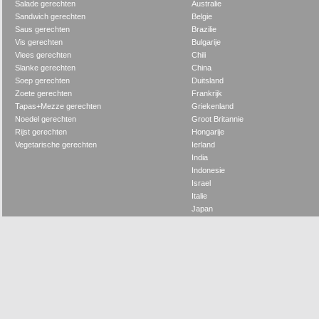
Salade gerechten
Australie
Sandwich gerechten
Belgie
Saus gerechten
Brazilie
Vis gerechten
Bulgarije
Vlees gerechten
Chili
Slanke gerechten
China
Soep gerechten
Duitsland
Zoete gerechten
Frankrijk
Tapas+Mezze gerechten
Griekenland
Noedel gerechten
Groot Britannie
Rijst gerechten
Hongarije
Vegetarische gerechten
Ierland
India
Indonesie
Israel
Italie
Japan