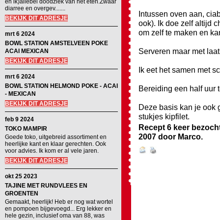
en ik)allebei doodziek van het eten.Zwaar
diarree en overgev.......
Intussen oven aan, cia
BEKIJK DIT ADRESJE
ook). Ik doe zelf altijd 
om zelf te maken en kant
mrt 6 2024
BOWL STATION AMSTELVEEN POKE
Serveren maar met laats
ACAI MEXICAN
BEKIJK DIT ADRESJE
Ik eet het samen met s
mrt 6 2024
BOWL STATION HELMOND POKE - ACAI
Bereiding een half uur 
- MEXICAN
BEKIJK DIT ADRESJE
Deze basis kan je ook g
stukjes kipfilet.
feb 9 2024
Recept 6 keer bezoch
TOKO MAMPIR
2007
door
Marco
.
Goede toko, uitgebreid assortiment en
heerlijke kant en klaar gerechten. Ook
voor advies. Ik kom er al vele jaren.
BEKIJK DIT ADRESJE
okt 25 2023
TAJINE MET RUNDVLEES EN
GROENTEN
Gemaakt, heerlijk! Heb er nog wat wortel
en pompoen bijgevoegd... Erg lekker en
hele gezin, inclusief oma van 88, was