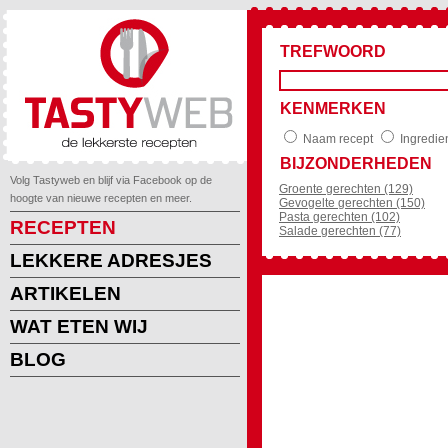
TREFWOORD
KENMERKEN
Naam recept
Ingredie
BIJZONDERHEDEN
Volg Tastyweb en blijf via Facebook op de
Groente gerechten (129)
hoogte van nieuwe recepten en meer.
Gevogelte gerechten (150)
Pasta gerechten (102)
RECEPTEN
Salade gerechten (77)
LEKKERE ADRESJES
ARTIKELEN
WAT ETEN WIJ
BLOG