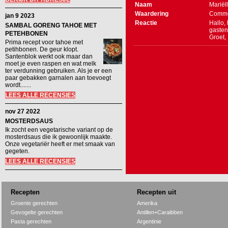
Naam
Mariël
Waardering
Comme
jan 9 2023
Reactie
Hallo, 
SAMBAL GORENG TAHOE MET
gasten.
PETEHBONEN
Groet,
Prima recept voor tahoe met
petihbonen. De geur klopt.
Santenblok werkt ook maar dan
moet je even raspen en wat melk
ter verdunning gebruiken. Als je er een
paar gebakken garnalen aan toevoegt
wordt.......
LEES ALLE RECENSIES
nov 27 2022
MOSTERDSAUS
Ik zocht een vegetarische variant op de
mosterdsaus die ik gewoonlijk maakte.
Onze vegetariër heeft er met smaak van
gegeten.
LEES ALLE RECENSIES
Recepten
Recepten uit
Groente gerechten
Amerika
Gevogelte gerechten
Antillen+Caraibben
Pasta gerechten
Argentinie