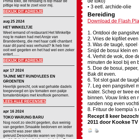
de toko)
Prima toko, de rendang is top maar de
pittige kip wat te zoet voor mij.
• 3 eetl. archide-olie
BEKIJK DIT ADRESJE
Bereiding
Download de Flash Pla
aug 25 2024
HET WINKELTJE
1. Ontdooi de pangsitve
Weet iemand of restaurant Het Winkeltje
nog te maken had met Ansje van
2. Vries de kipfilet eve
Brandenberg, die met haar café chantant
3. Was de taugé, spoel
naar dit pand was verhuisd? Ik heb hier
Snijd de bosui klein en
ooit wel gegeten en het had wel een zeker
entert.......
4. Verhit de wok, doe d
BEKIJK DIT ADRESJE
minuten de kool bij en
5. Doe de bosui, peper
apr 17 2024
Bak dit even.
TAJINE MET RUNDVLEES EN
6. Tot slot gaat de ta
GROENTEN
7. Leg een pangsitvel 
Heerlijk gerecht, ook wat gehakte dadels
toegevoegd en ipv tomaten een pakje
water. Schep er twee ee
tomatenblokjes met knoflook genomen.
binnen. Vouw links en r
LEES ALLE RECENSIES
randen nog even vochti
8. Frituur de loempia´
apr 16 2024
Recept 8 keer bezoch
TOKO WARUNG BARU
2011
door
Kookse TV 
Nog nooit zo slecht gegeten, dus weinig
van gegeten.Smaakte bedorven en ieder
gerecht was zeer sterk
gekruid.Desondanks waren we (mijn man