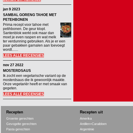
jan 9 2023
SAMBAL GORENG TAHOE MET
PETEHBONEN
Prima recept voor tahoe met
petihbonen. De geur klopt.
Santenblok werkt ook maar dan
moet je even raspen en wat melk
ter verdunning gebruiken. Als je er een
paar gebakken garnalen aan toevoegt
wordt.......
LEES ALLE RECENSIES
nov 27 2022
MOSTERDSAUS
Ik zocht een vegetarische variant op de
mosterdsaus die ik gewoonlijk maakte.
Onze vegetariër heeft er met smaak van
gegeten.
LEES ALLE RECENSIES
Recepten
Recepten uit
Groente gerechten
Amerika
Gevogelte gerechten
Antillen+Caraibben
Pasta gerechten
Argentinie