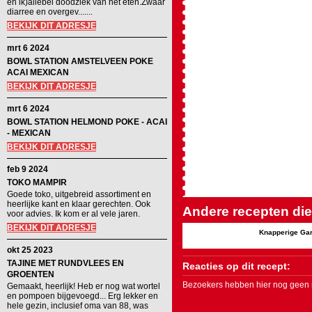
en ik)allebei doodziek van het eten.Zwaar
diarree en overgev.......
BEKIJK DIT ADRESJE
mrt 6 2024
BOWL STATION AMSTELVEEN POKE
ACAI MEXICAN
BEKIJK DIT ADRESJE
mrt 6 2024
BOWL STATION HELMOND POKE - ACAI
- MEXICAN
BEKIJK DIT ADRESJE
feb 9 2024
TOKO MAMPIR
Goede toko, uitgebreid assortiment en
heerlijke kant en klaar gerechten. Ook
Andere recepten die 
voor advies. Ik kom er al vele jaren.
BEKIJK DIT ADRESJE
Knapperige Gar
okt 25 2023
TAJINE MET RUNDVLEES EN
Reacties op dit recept:
GROENTEN
Bezoekers hebben hier nog geen r
Gemaakt, heerlijk! Heb er nog wat wortel
en pompoen bijgevoegd... Erg lekker en
hele gezin, inclusief oma van 88, was