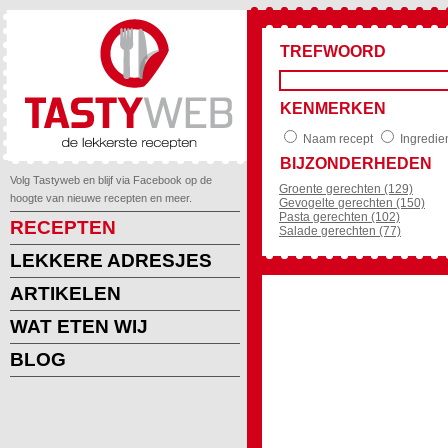
TREFWOORD
KENMERKEN
Naam recept
Ingredie
BIJZONDERHEDEN
Volg Tastyweb en blijf via Facebook op de
Groente gerechten (129)
hoogte van nieuwe recepten en meer.
Gevogelte gerechten (150)
Pasta gerechten (102)
RECEPTEN
Salade gerechten (77)
LEKKERE ADRESJES
ARTIKELEN
WAT ETEN WIJ
BLOG