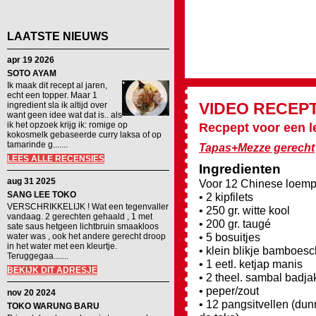
LAATSTE NIEUWS
apr 19 2026
SOTO AYAM
Ik maak dit recept al jaren,
echt een topper. Maar 1
VIDEO RECEP
ingredient sla ik altijd over
want geen idee wat dat is.. als
ik het opzoek krijg ik: romige op
Recpept voor een l
kokosmelk gebaseerde curry laksa of op
tamarinde g.......
Tapas+Mezze gerecht
LEES ALLE RECENSIES
Ingredienten
aug 31 2025
Voor 12 Chinese loemp
SANG LEE TOKO
• 2 kipfilets
VERSCHRIKKELIJK ! Wat een tegenvaller
• 250 gr. witte kool
vandaag. 2 gerechten gehaald , 1 met
• 200 gr. taugé
sate saus hetgeen lichtbruin smaakloos
• 5 bosuitjes
water was , ook het andere gerecht droop
in het water met een kleurtje.
• klein blikje bamboes
Teruggegaa.......
• 1 eetl. ketjap manis
BEKIJK DIT ADRESJE
• 2 theel. sambal badja
• peper/zout
nov 20 2024
• 12 pangsitvellen (dun
TOKO WARUNG BARU