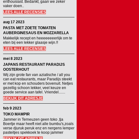
enthousiast. Bedankt, gaan we zeker
vaker doen..
LEES ALLE RECENSIES
aug 17 2023
PASTA MET ZOETE TOMATEN
AUBERGINESAUS EN MOZZARELLA
Makkelijk recept en heeeeeeeerlijk om te
eten bij een lekker glaasje wijn.!!
LEES ALLE RECENSIES
mei 8 2023
JAPANS RESTAURANT PARADIJS
OOSTERHOUT
Wij zijn grote fan van aziatische / all you
can eat restaurants, maar Paradijs steekt
er met kop en schouders bovenuit. Netjes
gezellig schoon lekker, veel keuze en
goede service aan tafel. Vriendel.......
BEKIJK DIT ADRESJE
feb 9 2023
TOKO MAMPIR
Jammer in Terneuzen geen toko ,tja
Boertje maar heeft niet alle bumbu's,zoals
verse djuruk peruk enz en nergens lemper
pasteitjes spekkoek te koop jammer
BEKIJK DIT ADRESJE