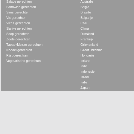
Salade gerechten
Australie
Sandwich gerechten
Belgie
Saus gerechten
Brazilie
Vis gerechten
Bulgarije
Vlees gerechten
Chili
Slanke gerechten
China
Soep gerechten
Duitsland
Zoete gerechten
Frankrijk
Tapas+Mezze gerechten
Griekenland
Noedel gerechten
Groot Britannie
Rijst gerechten
Hongarije
Vegetarische gerechten
Ierland
India
Indonesie
Israel
Italie
Japan