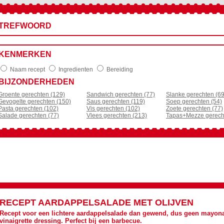
TREFWOORD
KENMERKEN
Naam recept
Ingredienten
Bereiding
BIJZONDERHEDEN
Groente gerechten (129)
Sandwich gerechten (77)
Slanke gerechten (69
Gevogelte gerechten (150)
Saus gerechten (119)
Soep gerechten (54)
Pasta gerechten (102)
Vis gerechten (102)
Zoete gerechten (77)
Salade gerechten (77)
Vlees gerechten (213)
Tapas+Mezze gerech
RECEPT
AARDAPPELSALADE MET OLIJVEN
Recept voor een lichtere aardappelsalade dan gewend, dus geen mayon
vinaigrette dressing. Perfect bij een barbecue.