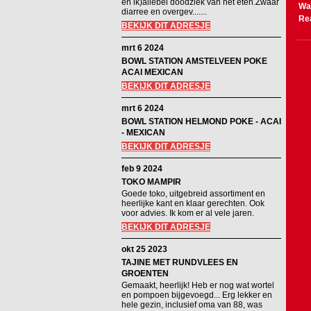
en ik)allebei doodziek van het eten.Zwaar
Wa
diarree en overgev.......
Re
BEKIJK DIT ADRESJE
mrt 6 2024
BOWL STATION AMSTELVEEN POKE
ACAI MEXICAN
BEKIJK DIT ADRESJE
mrt 6 2024
BOWL STATION HELMOND POKE - ACAI
- MEXICAN
BEKIJK DIT ADRESJE
feb 9 2024
TOKO MAMPIR
Goede toko, uitgebreid assortiment en
heerlijke kant en klaar gerechten. Ook
voor advies. Ik kom er al vele jaren.
BEKIJK DIT ADRESJE
okt 25 2023
TAJINE MET RUNDVLEES EN
GROENTEN
Gemaakt, heerlijk! Heb er nog wat wortel
en pompoen bijgevoegd... Erg lekker en
hele gezin, inclusief oma van 88, was