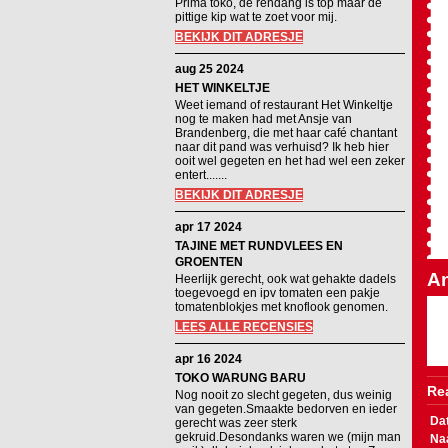
Prima toko, de rendang is top maar de
pittige kip wat te zoet voor mij.
BEKIJK DIT ADRESJE
aug 25 2024
HET WINKELTJE
Weet iemand of restaurant Het Winkeltje
nog te maken had met Ansje van
Brandenberg, die met haar café chantant
naar dit pand was verhuisd? Ik heb hier
ooit wel gegeten en het had wel een zeker
entert.......
BEKIJK DIT ADRESJE
apr 17 2024
TAJINE MET RUNDVLEES EN
GROENTEN
An
Heerlijk gerecht, ook wat gehakte dadels
toegevoegd en ipv tomaten een pakje
tomatenblokjes met knoflook genomen.
LEES ALLE RECENSIES
apr 16 2024
TOKO WARUNG BARU
Rea
Nog nooit zo slecht gegeten, dus weinig
van gegeten.Smaakte bedorven en ieder
Da
gerecht was zeer sterk
gekruid.Desondanks waren we (mijn man
Na