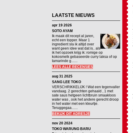
LAATSTE NIEUWS
apr 19 2026
SOTO AYAM
Ik maak dit recept al jaren,
echt een topper. Maar 1
ingredient sla ik altijd over
want geen idee wat dat is.. als
ik het opzoek krijg ik: romige op
kokosmelk gebaseerde curry laksa of op
tamarinde g.......
LEES ALLE RECENSIES
aug 31 2025
SANG LEE TOKO
VERSCHRIKKELIJK ! Wat een tegenvaller
vandaag. 2 gerechten gehaald , 1 met
sate saus hetgeen lichtbruin smaakloos
water was , ook het andere gerecht droop
in het water met een kleurtje.
Teruggegaa.......
BEKIJK DIT ADRESJE
nov 20 2024
TOKO WARUNG BARU