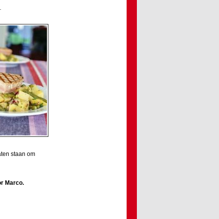
.
laten staan om
or
Marco
.