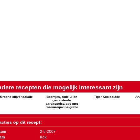
dere recepten die mogelijk interessant zijn
Groene olijvensalade
Boontjes, rode ui en
Tiger Koolsalade
An
geroosterde
aardappelsalade met
rozemarijnvinaigrette
cties op dit recept:
tum
2-5-2007
am
Kok