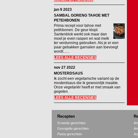
jan 9 2023
SAMBAL GORENG TAHOE MET
PETEHBONEN
Prima recept voor tahoe met
petihbonen. De geur klopt.
Santenblok werkt ook maar dan
moet je even raspen en wat melk
ter verdunning gebruiken. Als je er een
paar gebakken garnalen aan toevoegt
wordt.......
LEES ALLE RECENSIES
nov 27 2022
MOSTERDSAUS
Ik zocht een vegetarische variant op de
mosterdsaus die ik gewoonlijk maakte.
Onze vegetariër heeft er met smaak van
gegeten.
LEES ALLE RECENSIES
Recepten
Re
Groente gerechten
Am
Gevogelte gerechten
An
Pasta gerechten
Ar