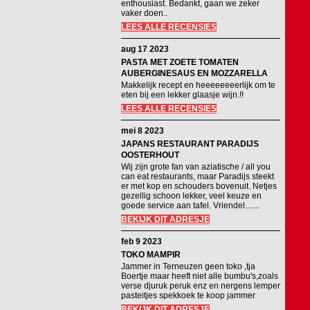
enthousiast. Bedankt, gaan we zeker
vaker doen..
LEES ALLE RECENSIES
aug 17 2023
PASTA MET ZOETE TOMATEN
AUBERGINESAUS EN MOZZARELLA
Makkelijk recept en heeeeeeeerlijk om te
eten bij een lekker glaasje wijn.!!
LEES ALLE RECENSIES
mei 8 2023
JAPANS RESTAURANT PARADIJS
OOSTERHOUT
Wij zijn grote fan van aziatische / all you
can eat restaurants, maar Paradijs steekt
er met kop en schouders bovenuit. Netjes
gezellig schoon lekker, veel keuze en
goede service aan tafel. Vriendel.......
BEKIJK DIT ADRESJE
feb 9 2023
TOKO MAMPIR
Jammer in Terneuzen geen toko ,tja
Boertje maar heeft niet alle bumbu's,zoals
verse djuruk peruk enz en nergens lemper
pasteitjes spekkoek te koop jammer
BEKIJK DIT ADRESJE