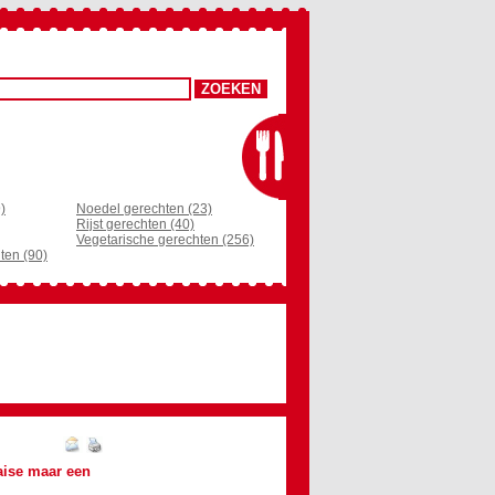
)
Noedel gerechten (23)
Rijst gerechten (40)
Vegetarische gerechten (256)
ten (90)
aise maar een