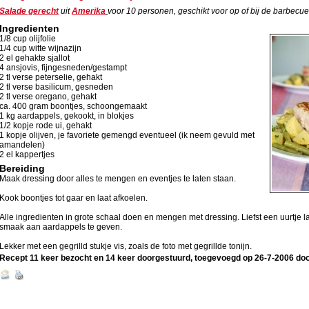
Salade gerecht
uit
Amerika
voor
10
personen, geschikt voor op of bij de barbecue
Ingredienten
1/8 cup olijfolie
1/4 cup witte wijnazijn
2 el gehakte sjallot
4 ansjovis, fijngesneden/gestampt
2 tl verse peterselie, gehakt
2 tl verse basilicum, gesneden
2 tl verse oregano, gehakt
ca. 400 gram boontjes, schoongemaakt
1 kg aardappels, gekookt, in blokjes
1/2 kopje rode ui, gehakt
1 kopje olijven, je favoriete gemengd eventueel (ik neem gevuld met
amandelen)
2 el kappertjes
Bereiding
Maak dressing door alles te mengen en eventjes te laten staan.
Kook boontjes tot gaar en laat afkoelen.
Alle ingredienten in grote schaal doen en mengen met dressing. Liefst een uurtje 
smaak aan aardappels te geven.
Lekker met een gegrilld stukje vis, zoals de foto met gegrillde tonijn.
Recept 11 keer bezocht en 14 keer doorgestuurd, toegevoegd op
26-7-2006
do