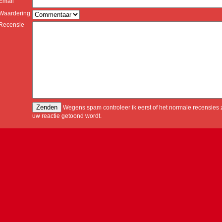
Email
Waardering
Recensie
Wegens spam controleer ik eerst of het normale recensies z
uw reactie getoond wordt.