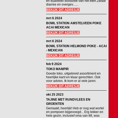
en ik)allebei doodziek van het eten.Zwaar
diarree en overgev.......
BEKIJK DIT ADRESJE
mrt 6 2024
BOWL STATION AMSTELVEEN POKE
ACAI MEXICAN
BEKIJK DIT ADRESJE
mrt 6 2024
BOWL STATION HELMOND POKE - ACAI
- MEXICAN
BEKIJK DIT ADRESJE
feb 9 2024
TOKO MAMPIR
Goede toko, uitgebreid assortiment en
heerlijke kant en klaar gerechten. Ook
voor advies. Ik kom er al vele jaren.
BEKIJK DIT ADRESJE
okt 25 2023
TAJINE MET RUNDVLEES EN
GROENTEN
Gemaakt, heerlijk! Heb er nog wat wortel
en pompoen bijgevoegd... Erg lekker en
hele gezin, inclusief oma van 88, was