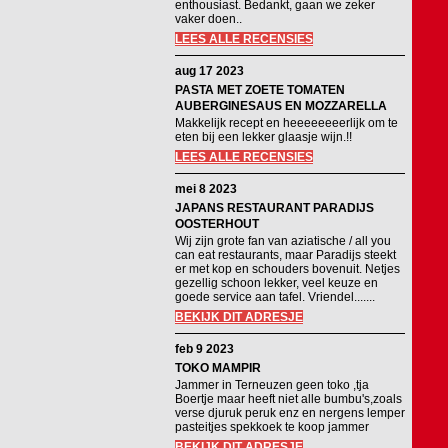
enthousiast. Bedankt, gaan we zeker
vaker doen..
LEES ALLE RECENSIES
aug 17 2023
PASTA MET ZOETE TOMATEN
AUBERGINESAUS EN MOZZARELLA
Makkelijk recept en heeeeeeeerlijk om te
eten bij een lekker glaasje wijn.!!
LEES ALLE RECENSIES
mei 8 2023
JAPANS RESTAURANT PARADIJS
OOSTERHOUT
Wij zijn grote fan van aziatische / all you
can eat restaurants, maar Paradijs steekt
er met kop en schouders bovenuit. Netjes
gezellig schoon lekker, veel keuze en
goede service aan tafel. Vriendel.......
BEKIJK DIT ADRESJE
feb 9 2023
TOKO MAMPIR
Jammer in Terneuzen geen toko ,tja
Boertje maar heeft niet alle bumbu's,zoals
verse djuruk peruk enz en nergens lemper
pasteitjes spekkoek te koop jammer
BEKIJK DIT ADRESJE