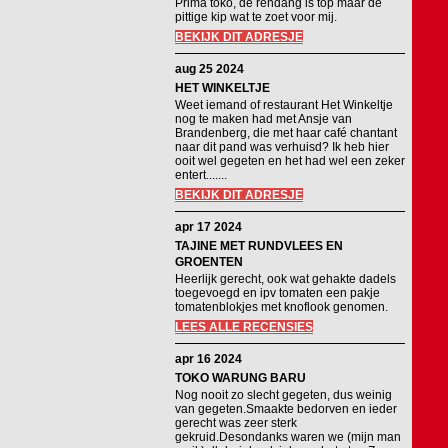
Prima toko, de rendang is top maar de
pittige kip wat te zoet voor mij.
BEKIJK DIT ADRESJE
aug 25 2024
HET WINKELTJE
Weet iemand of restaurant Het Winkeltje
nog te maken had met Ansje van
Brandenberg, die met haar café chantant
naar dit pand was verhuisd? Ik heb hier
ooit wel gegeten en het had wel een zeker
entert.......
BEKIJK DIT ADRESJE
apr 17 2024
TAJINE MET RUNDVLEES EN
GROENTEN
Heerlijk gerecht, ook wat gehakte dadels
toegevoegd en ipv tomaten een pakje
tomatenblokjes met knoflook genomen.
LEES ALLE RECENSIES
apr 16 2024
TOKO WARUNG BARU
Nog nooit zo slecht gegeten, dus weinig
van gegeten.Smaakte bedorven en ieder
gerecht was zeer sterk
gekruid.Desondanks waren we (mijn man