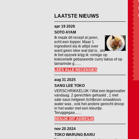
LAATSTE NIEUWS
apr 19 2026
SOTO AYAM
Ik maak dit recept al jaren,
echt een topper. Maar 1
ingredient sla ik altijd over
want geen idee wat dat is.. als
ik het opzoek krijg ik: romige op
kokosmelk gebaseerde curry laksa of op
tamarinde g.......
LEES ALLE RECENSIES
aug 31 2025
SANG LEE TOKO
VERSCHRIKKELIJK ! Wat een tegenvaller
vandaag. 2 gerechten gehaald , 1 met
sate saus hetgeen lichtbruin smaakloos
water was , ook het andere gerecht droop
in het water met een kleurtje.
Teruggegaa.......
BEKIJK DIT ADRESJE
nov 20 2024
TOKO WARUNG BARU