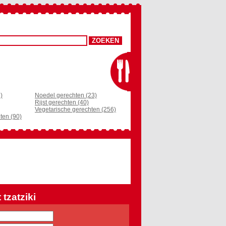
)
Noedel gerechten (23)
Rijst gerechten (40)
Vegetarische gerechten (256)
ten (90)
tzatziki