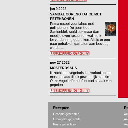
jan 9 2023
SAMBAL GORENG TAHOE MET
PETEHBONEN
Prima recept voor tahoe met
petihbonen. De geur klopt.
Santenblok werkt ook maar dan
moet je even raspen en wat melk
ter verdunning gebruiken. Als je er een
paar gebakken garnalen aan toevoegt
wordt.......
LEES ALLE RECENSIES
nov 27 2022
MOSTERDSAUS
Ik zocht een vegetarische variant op de
mosterdsaus die ik gewoonlijk maakte.
Onze vegetariër heeft er met smaak van
gegeten.
LEES ALLE RECENSIES
Recepten
Re
Groente gerechten
Am
Gevogelte gerechten
An
Pasta gerechten
Ar