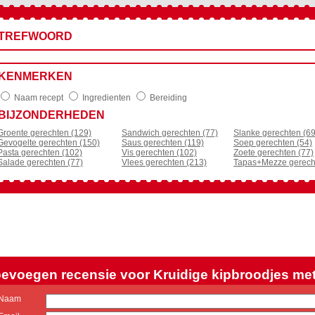
TREFWOORD
KENMERKEN
Naam recept
Ingredienten
Bereiding
BIJZONDERHEDEN
Groente gerechten (129)
Sandwich gerechten (77)
Slanke gerechten (69
Gevogelte gerechten (150)
Saus gerechten (119)
Soep gerechten (54)
Pasta gerechten (102)
Vis gerechten (102)
Zoete gerechten (77)
Salade gerechten (77)
Vlees gerechten (213)
Tapas+Mezze gerech
evoegen recensie voor Kruidige kipbroodjes met 
Naam