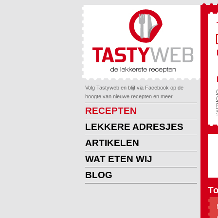
Volg Tastyweb en blijf via Facebook op de
hoogte van nieuwe recepten en meer.
RECEPTEN
LEKKERE ADRESJES
ARTIKELEN
WAT ETEN WIJ
BLOG
To