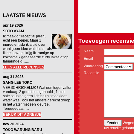
LAATSTE NIEUWS
apr 19 2026
SOTO AYAM
Ik maak dit recept al jaren,
Toevoegen recensie
echt een topper. Maar 1
ingredient sla ik altijd over
want geen idee wat dat is.. als
Naam
ik het opzoek krijg ik: romige op
kokosmelk gebaseerde curry laksa of op
Email
tamarinde g.......
Waardering
LEES ALLE RECENSIES
Recensie
aug 31 2025
SANG LEE TOKO
VERSCHRIKKELIJK ! Wat een tegenvaller
vandaag. 2 gerechten gehaald , 1 met
sate saus hetgeen lichtbruin smaakloos
water was , ook het andere gerecht droop
in het water met een kleurtje.
Teruggegaa.......
BEKIJK DIT ADRESJE
Wegens
nov 20 2024
uw reactie getoon
TOKO WARUNG BARU