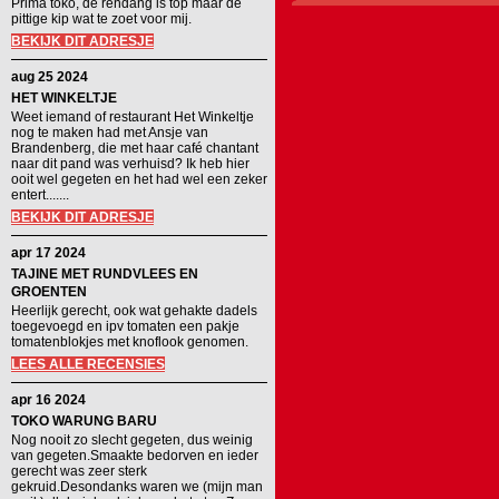
Prima toko, de rendang is top maar de
pittige kip wat te zoet voor mij.
BEKIJK DIT ADRESJE
aug 25 2024
HET WINKELTJE
Weet iemand of restaurant Het Winkeltje
nog te maken had met Ansje van
Brandenberg, die met haar café chantant
naar dit pand was verhuisd? Ik heb hier
ooit wel gegeten en het had wel een zeker
entert.......
BEKIJK DIT ADRESJE
apr 17 2024
TAJINE MET RUNDVLEES EN
GROENTEN
Heerlijk gerecht, ook wat gehakte dadels
toegevoegd en ipv tomaten een pakje
tomatenblokjes met knoflook genomen.
LEES ALLE RECENSIES
apr 16 2024
TOKO WARUNG BARU
Nog nooit zo slecht gegeten, dus weinig
van gegeten.Smaakte bedorven en ieder
gerecht was zeer sterk
gekruid.Desondanks waren we (mijn man