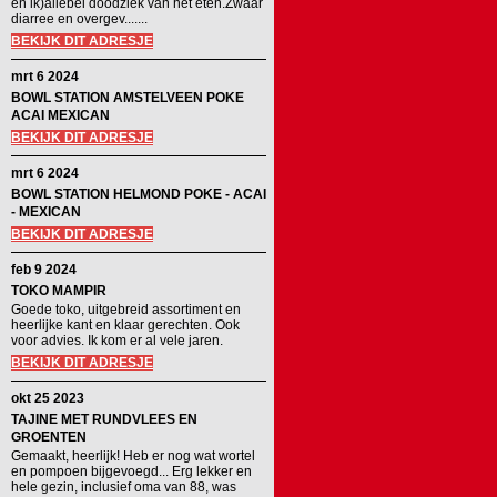
en ik)allebei doodziek van het eten.Zwaar
diarree en overgev.......
BEKIJK DIT ADRESJE
mrt 6 2024
BOWL STATION AMSTELVEEN POKE
ACAI MEXICAN
BEKIJK DIT ADRESJE
mrt 6 2024
BOWL STATION HELMOND POKE - ACAI
- MEXICAN
BEKIJK DIT ADRESJE
feb 9 2024
TOKO MAMPIR
Goede toko, uitgebreid assortiment en
heerlijke kant en klaar gerechten. Ook
voor advies. Ik kom er al vele jaren.
BEKIJK DIT ADRESJE
okt 25 2023
TAJINE MET RUNDVLEES EN
GROENTEN
Gemaakt, heerlijk! Heb er nog wat wortel
en pompoen bijgevoegd... Erg lekker en
hele gezin, inclusief oma van 88, was