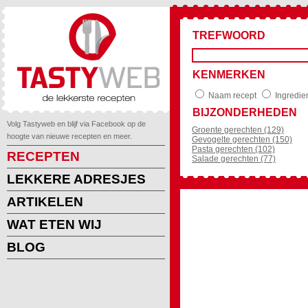
TREFWOORD
KENMERKEN
Naam recept
Ingredie
BIJZONDERHEDEN
Volg Tastyweb en blijf via Facebook op de
Groente gerechten (129)
hoogte van nieuwe recepten en meer.
Gevogelte gerechten (150)
Pasta gerechten (102)
RECEPTEN
Salade gerechten (77)
LEKKERE ADRESJES
ARTIKELEN
WAT ETEN WIJ
BLOG