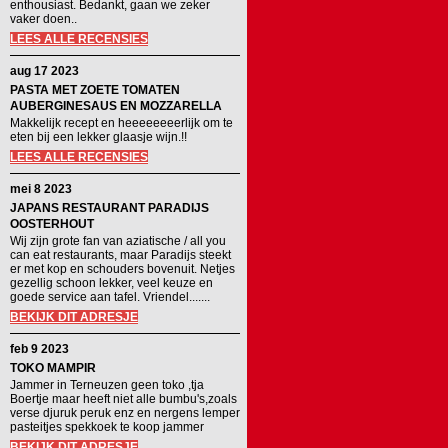
enthousiast. Bedankt, gaan we zeker
vaker doen..
LEES ALLE RECENSIES
aug 17 2023
PASTA MET ZOETE TOMATEN
AUBERGINESAUS EN MOZZARELLA
Makkelijk recept en heeeeeeeerlijk om te
eten bij een lekker glaasje wijn.!!
LEES ALLE RECENSIES
mei 8 2023
JAPANS RESTAURANT PARADIJS
OOSTERHOUT
Wij zijn grote fan van aziatische / all you
can eat restaurants, maar Paradijs steekt
er met kop en schouders bovenuit. Netjes
gezellig schoon lekker, veel keuze en
goede service aan tafel. Vriendel.......
BEKIJK DIT ADRESJE
feb 9 2023
TOKO MAMPIR
Jammer in Terneuzen geen toko ,tja
Boertje maar heeft niet alle bumbu's,zoals
verse djuruk peruk enz en nergens lemper
pasteitjes spekkoek te koop jammer
BEKIJK DIT ADRESJE