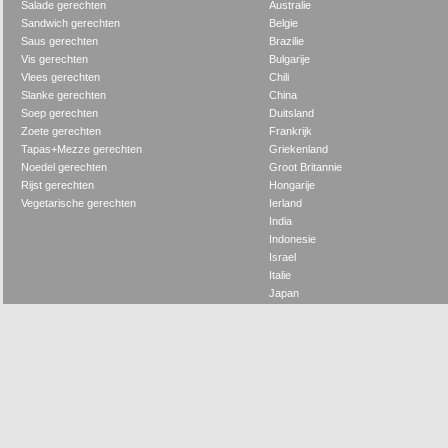
Salade gerechten
Australie
Sandwich gerechten
Belgie
Saus gerechten
Brazilie
Vis gerechten
Bulgarije
Vlees gerechten
Chili
Slanke gerechten
China
Soep gerechten
Duitsland
Zoete gerechten
Frankrijk
Tapas+Mezze gerechten
Griekenland
Noedel gerechten
Groot Britannie
Rijst gerechten
Hongarije
Vegetarische gerechten
Ierland
India
Indonesie
Israel
Italie
Japan