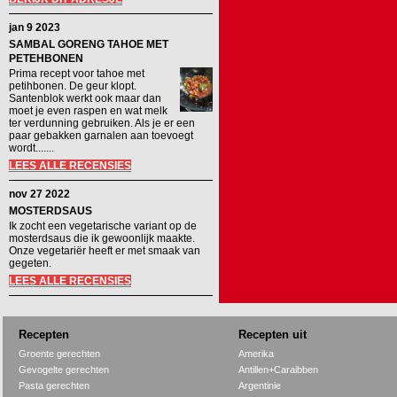
jan 9 2023
SAMBAL GORENG TAHOE MET
PETEHBONEN
Prima recept voor tahoe met
petihbonen. De geur klopt.
Santenblok werkt ook maar dan
moet je even raspen en wat melk
ter verdunning gebruiken. Als je er een
paar gebakken garnalen aan toevoegt
wordt.......
LEES ALLE RECENSIES
nov 27 2022
MOSTERDSAUS
Ik zocht een vegetarische variant op de
mosterdsaus die ik gewoonlijk maakte.
Onze vegetariër heeft er met smaak van
gegeten.
LEES ALLE RECENSIES
Recepten
Recepten uit
Groente gerechten
Amerika
Gevogelte gerechten
Antillen+Caraibben
Pasta gerechten
Argentinie