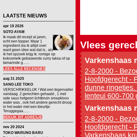
LAATSTE NIEUWS
apr 19 2026
SOTO AYAM
Ik maak dit recept al jaren,
echt een topper. Maar 1
Vlees gerec
ingredient sla ik altijd over
want geen idee wat dat is.. als
ik het opzoek krijg ik: romige op
kokosmelk gebaseerde curry laksa of op
Varkenshaas 
tamarinde g.......
LEES ALLE RECENSIES
2-8-2000 - Bezoc
Hoofdgerecht - Fr
aug 31 2025
SANG LEE TOKO
dunne ringetjes. 
VERSCHRIKKELIJK ! Wat een tegenvaller
vandaag. 2 gerechten gehaald , 1 met
lenteui 600-700 g
sate saus hetgeen lichtbruin smaakloos
water was , ook het andere gerecht droop
Varkenshaas 
in het water met een kleurtje.
Teruggegaa.......
2-8-2000 - Bezoc
BEKIJK DIT ADRESJE
Hoofdgerecht - 
nov 20 2024
TOKO WARUNG BARU
Varkenshaas krui