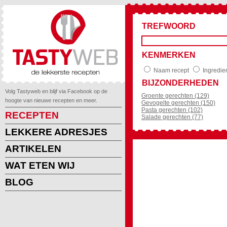
TREFWOORD
KENMERKEN
Naam recept
Ingredie
BIJZONDERHEDEN
Volg Tastyweb en blijf via Facebook op de
Groente gerechten (129)
hoogte van nieuwe recepten en meer.
Gevogelte gerechten (150)
Pasta gerechten (102)
RECEPTEN
Salade gerechten (77)
LEKKERE ADRESJES
ARTIKELEN
WAT ETEN WIJ
BLOG