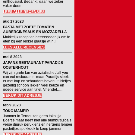
enthousiast. Bedankt, gaan we zeker
vaker doen..
LEES ALLE RECENSIES
aug 17 2023
PASTA MET ZOETE TOMATEN
AUBERGINESAUS EN MOZZARELLA
Makkelijk recept en heeeeeeeerlijk om te
eten bij een lekker glaasje wijn.!!
LEES ALLE RECENSIES
mei 8 2023
JAPANS RESTAURANT PARADIJS
OOSTERHOUT
Wij zijn grote fan van aziatische / all you
can eat restaurants, maar Paradijs steekt
er met kop en schouders bovenuit. Netjes
gezellig schoon lekker, veel keuze en
goede service aan tafel. Vriendel.......
BEKIJK DIT ADRESJE
feb 9 2023
TOKO MAMPIR
Jammer in Terneuzen geen toko ,tja
Boertje maar heeft niet alle bumbu's,zoals
verse djuruk peruk enz en nergens lemper
pasteitjes spekkoek te koop jammer
BEKIJK DIT ADRESJE