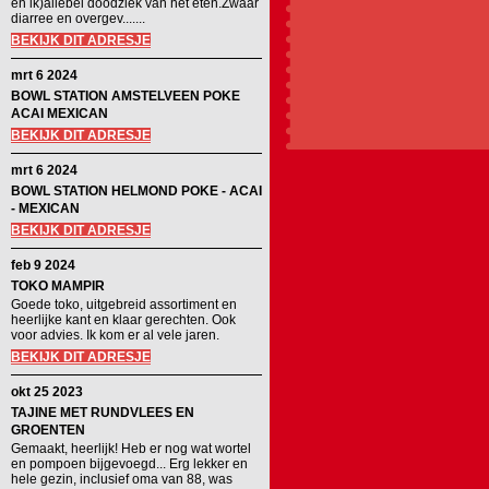
en ik)allebei doodziek van het eten.Zwaar
diarree en overgev.......
BEKIJK DIT ADRESJE
mrt 6 2024
BOWL STATION AMSTELVEEN POKE
ACAI MEXICAN
BEKIJK DIT ADRESJE
mrt 6 2024
BOWL STATION HELMOND POKE - ACAI
- MEXICAN
BEKIJK DIT ADRESJE
feb 9 2024
TOKO MAMPIR
Goede toko, uitgebreid assortiment en
heerlijke kant en klaar gerechten. Ook
voor advies. Ik kom er al vele jaren.
BEKIJK DIT ADRESJE
okt 25 2023
TAJINE MET RUNDVLEES EN
GROENTEN
Gemaakt, heerlijk! Heb er nog wat wortel
en pompoen bijgevoegd... Erg lekker en
hele gezin, inclusief oma van 88, was