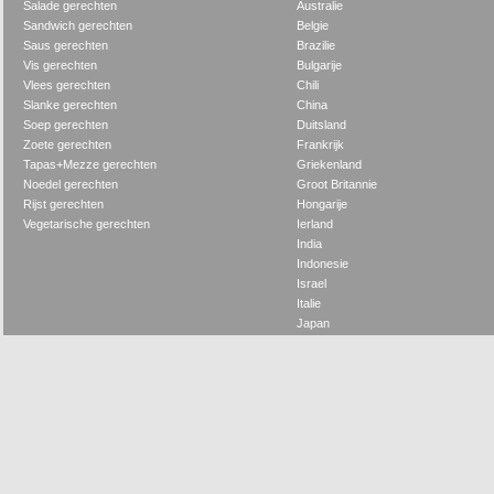
Salade gerechten
Australie
Sandwich gerechten
Belgie
Saus gerechten
Brazilie
Vis gerechten
Bulgarije
Vlees gerechten
Chili
Slanke gerechten
China
Soep gerechten
Duitsland
Zoete gerechten
Frankrijk
Tapas+Mezze gerechten
Griekenland
Noedel gerechten
Groot Britannie
Rijst gerechten
Hongarije
Vegetarische gerechten
Ierland
India
Indonesie
Israel
Italie
Japan