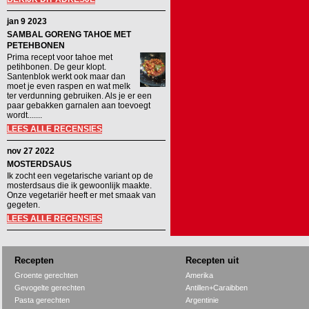
jan 9 2023
SAMBAL GORENG TAHOE MET
PETEHBONEN
Prima recept voor tahoe met
petihbonen. De geur klopt.
Santenblok werkt ook maar dan
moet je even raspen en wat melk
ter verdunning gebruiken. Als je er een
paar gebakken garnalen aan toevoegt
wordt.......
LEES ALLE RECENSIES
nov 27 2022
MOSTERDSAUS
Ik zocht een vegetarische variant op de
mosterdsaus die ik gewoonlijk maakte.
Onze vegetariër heeft er met smaak van
gegeten.
LEES ALLE RECENSIES
Recepten
Recepten uit
Groente gerechten
Amerika
Gevogelte gerechten
Antillen+Caraibben
Pasta gerechten
Argentinie