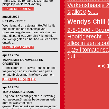
Prima toko, de rendang is top maar de
Varkenshaasje 2 e
pittige kip wat te zoet voor mij.
BEKIJK DIT ADRESJE
sjallot 0,5.....
aug 25 2024
Wendys Chili 
HET WINKELTJE
Weet iemand of restaurant Het Winkeltje
2-8-2000 - Bezoc
nog te maken had met Ansje van
Brandenberg, die met haar café chantant
Hoofdgerecht - M
naar dit pand was verhuisd? Ik heb hier
ooit wel gegeten en het had wel een zeker
alles in een stoo
entert.......
BEKIJK DIT ADRESJE
0,25 l tomatens
(uit.....
apr 17 2024
TAJINE MET RUNDVLEES EN
GROENTEN
<<
Heerlijk gerecht, ook wat gehakte dadels
toegevoegd en ipv tomaten een pakje
tomatenblokjes met knoflook genomen.
LEES ALLE RECENSIES
apr 16 2024
TOKO WARUNG BARU
Nog nooit zo slecht gegeten, dus weinig
van gegeten.Smaakte bedorven en ieder
gerecht was zeer sterk
gekruid.Desondanks waren we (mijn man