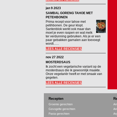
jan 9 2023
SAMBAL GORENG TAHOE MET
PETEHBONEN
Prima recept voor tahoe met
petihbonen. De geur klopt.
Santenblok werkt ook maar dan
moet je even raspen en wat melk
ter verdunning gebruiken. Als je er een
paar gebakken garnalen aan toevoegt
wordt.......
LEES ALLE RECENSIES
nov 27 2022
MOSTERDSAUS
Ik zocht een vegetarische variant op de
mosterdsaus die ik gewoonlijk maakte.
Onze vegetariër heeft er met smaak van
gegeten.
LEES ALLE RECENSIES
Recepten
Re
Groente gerechten
Am
Gevogelte gerechten
An
Pasta gerechten
Ar