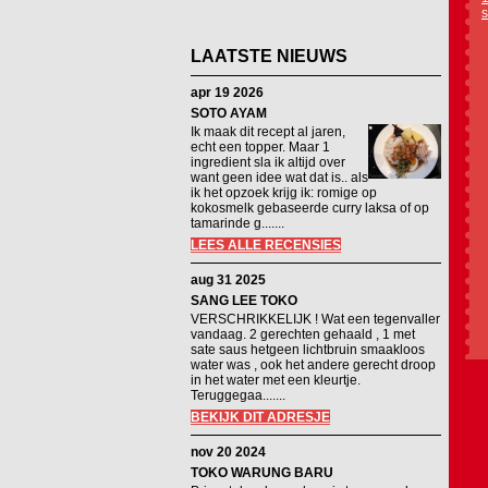
s
LAATSTE NIEUWS
apr 19 2026
SOTO AYAM
Ik maak dit recept al jaren,
echt een topper. Maar 1
ingredient sla ik altijd over
want geen idee wat dat is.. als
ik het opzoek krijg ik: romige op
kokosmelk gebaseerde curry laksa of op
tamarinde g.......
LEES ALLE RECENSIES
aug 31 2025
SANG LEE TOKO
VERSCHRIKKELIJK ! Wat een tegenvaller
vandaag. 2 gerechten gehaald , 1 met
sate saus hetgeen lichtbruin smaakloos
water was , ook het andere gerecht droop
in het water met een kleurtje.
Teruggegaa.......
BEKIJK DIT ADRESJE
nov 20 2024
TOKO WARUNG BARU