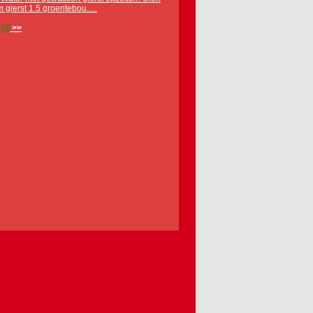
 gierst 1.5 groentebou.....
18
>>