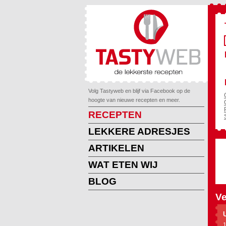
Volg Tastyweb en blijf via Facebook op de
hoogte van nieuwe recepten en meer.
RECEPTEN
LEKKERE ADRESJES
ARTIKELEN
WAT ETEN WIJ
BLOG
Ve
1