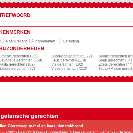
TREFWOORD
KENMERKEN
Naam recept
Ingredienten
Bereiding
BIJZONDERHEDEN
Groente gerechten (129)
Sandwich gerechten (77)
Slanke gerechten (69
Gevogelte gerechten (150)
Saus gerechten (119)
Soep gerechten (54)
Pasta gerechten (102)
Vis gerechten (102)
Zoete gerechten (77)
Salade gerechten (77)
Vlees gerechten (213)
Tapas+Mezze gerech
getarische gerechten
Uien Gierstsoep met ei en kaas uienstokbrood
5-3-2002 - Bezocht: 9 keer - Doorgestuurd: 5 keer - Bijgerecht - Amerika -
De soep