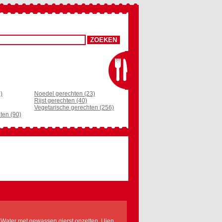
)
Noedel gerechten (23)
Rijst gerechten (40)
Vegetarische gerechten (256)
ten (90)
Water met gewassen gierst opzetten. Uien