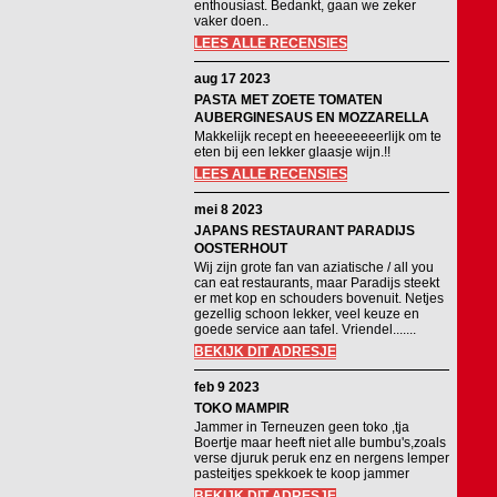
enthousiast. Bedankt, gaan we zeker
vaker doen..
LEES ALLE RECENSIES
aug 17 2023
PASTA MET ZOETE TOMATEN
AUBERGINESAUS EN MOZZARELLA
Makkelijk recept en heeeeeeeerlijk om te
eten bij een lekker glaasje wijn.!!
LEES ALLE RECENSIES
mei 8 2023
JAPANS RESTAURANT PARADIJS
OOSTERHOUT
Wij zijn grote fan van aziatische / all you
can eat restaurants, maar Paradijs steekt
er met kop en schouders bovenuit. Netjes
gezellig schoon lekker, veel keuze en
goede service aan tafel. Vriendel.......
BEKIJK DIT ADRESJE
feb 9 2023
TOKO MAMPIR
Jammer in Terneuzen geen toko ,tja
Boertje maar heeft niet alle bumbu's,zoals
verse djuruk peruk enz en nergens lemper
pasteitjes spekkoek te koop jammer
BEKIJK DIT ADRESJE