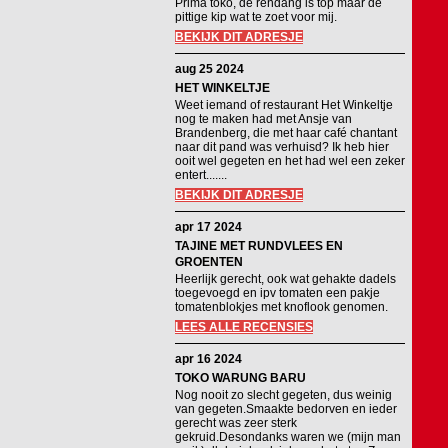
Prima toko, de rendang is top maar de
pittige kip wat te zoet voor mij.
BEKIJK DIT ADRESJE
aug 25 2024
HET WINKELTJE
Weet iemand of restaurant Het Winkeltje
nog te maken had met Ansje van
Brandenberg, die met haar café chantant
naar dit pand was verhuisd? Ik heb hier
ooit wel gegeten en het had wel een zeker
entert.......
BEKIJK DIT ADRESJE
apr 17 2024
TAJINE MET RUNDVLEES EN
GROENTEN
Heerlijk gerecht, ook wat gehakte dadels
toegevoegd en ipv tomaten een pakje
tomatenblokjes met knoflook genomen.
LEES ALLE RECENSIES
apr 16 2024
TOKO WARUNG BARU
Nog nooit zo slecht gegeten, dus weinig
van gegeten.Smaakte bedorven en ieder
gerecht was zeer sterk
gekruid.Desondanks waren we (mijn man