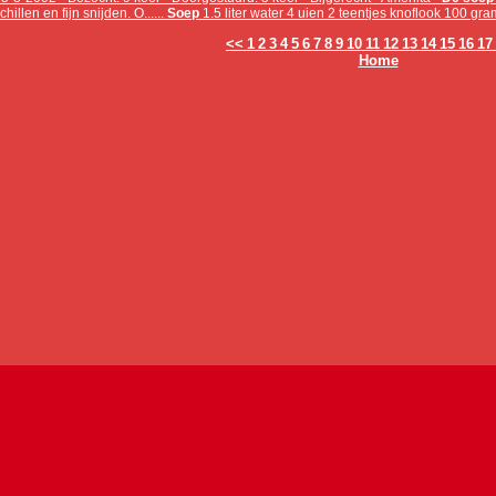
chillen en fijn snijden. O......
Soep
1.5 liter water 4 uien 2 teentjes knoflook 100 gram
<<
1
2
3
4
5
6
7
8
9
10
11
12
13
14
15
16
17
Home