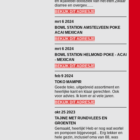
en ik)allebei doodziek van het eten.Zwaar
diarree en overgev.......
BEKIJK DIT ADRESJE
mrt 6 2024
BOWL STATION AMSTELVEEN POKE
ACAI MEXICAN
BEKIJK DIT ADRESJE
mrt 6 2024
BOWL STATION HELMOND POKE - ACAI
- MEXICAN
BEKIJK DIT ADRESJE
feb 9 2024
TOKO MAMPIR
Goede toko, uitgebreid assortiment en
heerlijke kant en klaar gerechten. Ook
voor advies. Ik kom er al vele jaren.
BEKIJK DIT ADRESJE
okt 25 2023
TAJINE MET RUNDVLEES EN
GROENTEN
Gemaakt, heerlijk! Heb er nog wat wortel
en pompoen bijgevoegd... Erg lekker en
hele gezin, inclusief oma van 88, was