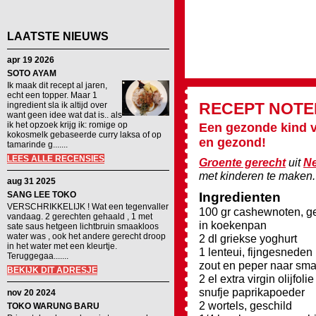
LAATSTE NIEUWS
apr 19 2026
SOTO AYAM
Ik maak dit recept al jaren,
echt een topper. Maar 1
RECEPT
NOTE
ingredient sla ik altijd over
want geen idee wat dat is.. als
ik het opzoek krijg ik: romige op
Een gezonde kind v
kokosmelk gebaseerde curry laksa of op
en gezond!
tamarinde g.......
LEES ALLE RECENSIES
Groente gerecht
uit
Ne
met kinderen te maken.
aug 31 2025
SANG LEE TOKO
Ingredienten
VERSCHRIKKELIJK ! Wat een tegenvaller
100 gr cashewnoten, g
vandaag. 2 gerechten gehaald , 1 met
in koekenpan
sate saus hetgeen lichtbruin smaakloos
water was , ook het andere gerecht droop
2 dl griekse yoghurt
in het water met een kleurtje.
1 lenteui, fijngesneden
Teruggegaa.......
zout en peper naar sm
BEKIJK DIT ADRESJE
2 el extra virgin olijfolie
snufje paprikapoeder
nov 20 2024
2 wortels, geschild
TOKO WARUNG BARU