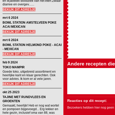
en ik)allebei doodziek van het eten.Zwaar
diarree en overgev.......
BEKIJK DIT ADRESJE
mrt 6 2024
BOWL STATION AMSTELVEEN POKE
ACAI MEXICAN
BEKIJK DIT ADRESJE
mrt 6 2024
BOWL STATION HELMOND POKE - ACAI
- MEXICAN
BEKIJK DIT ADRESJE
feb 9 2024
Andere recepten die 
TOKO MAMPIR
Goede toko, uitgebreid assortiment en
heerlijke kant en klaar gerechten. Ook
voor advies. Ik kom er al vele jaren.
BEKIJK DIT ADRESJE
okt 25 2023
TAJINE MET RUNDVLEES EN
Reacties op dit recept:
GROENTEN
Gemaakt, heerlijk! Heb er nog wat wortel
Bezoekers hebben hier nog geen r
en pompoen bijgevoegd... Erg lekker en
hele gezin, inclusief oma van 88, was