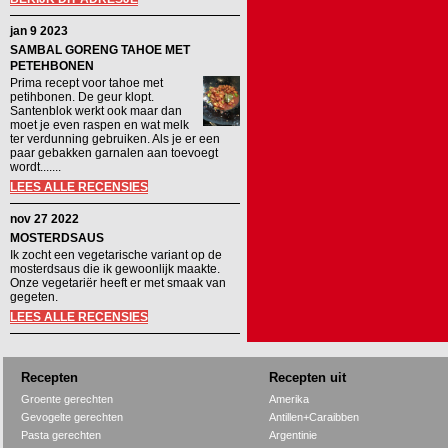
jan 9 2023
SAMBAL GORENG TAHOE MET
PETEHBONEN
Prima recept voor tahoe met
petihbonen. De geur klopt.
Santenblok werkt ook maar dan
moet je even raspen en wat melk
ter verdunning gebruiken. Als je er een
paar gebakken garnalen aan toevoegt
wordt.......
LEES ALLE RECENSIES
nov 27 2022
MOSTERDSAUS
Ik zocht een vegetarische variant op de
mosterdsaus die ik gewoonlijk maakte.
Onze vegetariër heeft er met smaak van
gegeten.
LEES ALLE RECENSIES
Recepten
Recepten uit
Groente gerechten
Amerika
Gevogelte gerechten
Antillen+Caraibben
Pasta gerechten
Argentinie