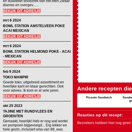
en ik)allebei doodziek van het eten.Zwaar
diarree en overgev.......
BEKIJK DIT ADRESJE
mrt 6 2024
BOWL STATION AMSTELVEEN POKE
ACAI MEXICAN
BEKIJK DIT ADRESJE
mrt 6 2024
BOWL STATION HELMOND POKE - ACAI
- MEXICAN
BEKIJK DIT ADRESJE
feb 9 2024
TOKO MAMPIR
Goede toko, uitgebreid assortiment en
heerlijke kant en klaar gerechten. Ook
Andere recepten die 
voor advies. Ik kom er al vele jaren.
BEKIJK DIT ADRESJE
Picanto Sandwich
Sandw
ge
okt 25 2023
TAJINE MET RUNDVLEES EN
Reacties op dit recept:
GROENTEN
Gemaakt, heerlijk! Heb er nog wat wortel
Bezoekers hebben hier nog geen r
en pompoen bijgevoegd... Erg lekker en
hele gezin, inclusief oma van 88, was