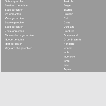
Salade gerechten
Australie
Sandwich gerechten
Belgie
Saus gerechten
Brazilie
Vis gerechten
Bulgarije
Vlees gerechten
Chili
Slanke gerechten
China
Soep gerechten
Duitsland
Zoete gerechten
Frankrijk
Tapas+Mezze gerechten
Griekenland
Noedel gerechten
Groot Britannie
Rijst gerechten
Hongarije
Vegetarische gerechten
Ierland
India
Indonesie
Israel
Italie
Japan