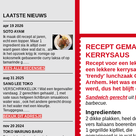
LAATSTE NIEUWS
apr 19 2026
SOTO AYAM
Ik maak dit recept al jaren,
echt een topper. Maar 1
RECEPT
GEMA
ingredient sla ik altijd over
want geen idee wat dat is.. als
KERRYSAUS
ik het opzoek krijg ik: romige op
kokosmelk gebaseerde curry laksa of op
tamarinde g.......
Recept voor een le
LEES ALLE RECENSIES
een lekkere kerrys
'trendy' lunchzaak 
aug 31 2025
Arnhem. Het was er
SANG LEE TOKO
werd, dus het blijft
VERSCHRIKKELIJK ! Wat een tegenvaller
vandaag. 2 gerechten gehaald , 1 met
Sandwich gerecht
uit
sate saus hetgeen lichtbruin smaakloos
water was , ook het andere gerecht droop
barbecue.
in het water met een kleurtje.
Teruggegaa.......
Ingredienten
BEKIJK DIT ADRESJE
2 dikke plakken, heel 
vers Italiaans boerenb
nov 20 2024
1 gegrillde kipfilet, die
TOKO WARUNG BARU
gemarineerd is in wat k