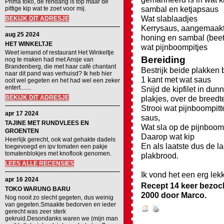
Prima toko, de rendang is top maar de
sambal en ketjapsaus
pittige kip wat te zoet voor mij.
Wat slablaadjes
BEKIJK DIT ADRESJE
Kerrysaus, aangemaakt
aug 25 2024
honing en sambal (beet
HET WINKELTJE
wat pijnboompitjes
Weet iemand of restaurant Het Winkeltje
Bereiding
nog te maken had met Ansje van
Brandenberg, die met haar café chantant
Bestrijk beide plakken
naar dit pand was verhuisd? Ik heb hier
1 kant met wat saus
ooit wel gegeten en het had wel een zeker
entert.......
Snijd de kipfilet in dun
BEKIJK DIT ADRESJE
plakjes, over de breedt
Strooi wat pijnboompit
apr 17 2024
saus,
TAJINE MET RUNDVLEES EN
Wat sla op de pijnboom
GROENTEN
Daarop wat kip
Heerlijk gerecht, ook wat gehakte dadels
En als laatste dus de la
toegevoegd en ipv tomaten een pakje
tomatenblokjes met knoflook genomen.
plakbrood.
LEES ALLE RECENSIES
Ik vond het een erg le
apr 16 2024
Recept 14 keer bezoc
TOKO WARUNG BARU
2000
door
Marco
.
Nog nooit zo slecht gegeten, dus weinig
van gegeten.Smaakte bedorven en ieder
gerecht was zeer sterk
gekruid.Desondanks waren we (mijn man