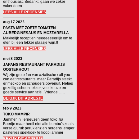
enthousiast. Bedankt, gaan we zeker
vaker doen..
LEES ALLE RECENSIES
aug 17 2023
PASTA MET ZOETE TOMATEN
AUBERGINESAUS EN MOZZARELLA
Makkelijk recept en heeeeeeeerlijk om te
eten bij een lekker glaasje wijn.!!
LEES ALLE RECENSIES
mei 8 2023
JAPANS RESTAURANT PARADIJS
OOSTERHOUT
Wij zijn grote fan van aziatische / all you
can eat restaurants, maar Paradijs steekt
er met kop en schouders bovenuit. Netjes
gezellig schoon lekker, veel keuze en
goede service aan tafel. Vriendel.......
BEKIJK DIT ADRESJE
feb 9 2023
TOKO MAMPIR
Jammer in Terneuzen geen toko ,tja
Boertje maar heeft niet alle bumbu's,zoals
verse djuruk peruk enz en nergens lemper
pasteitjes spekkoek te koop jammer
BEKIJK DIT ADRESJE