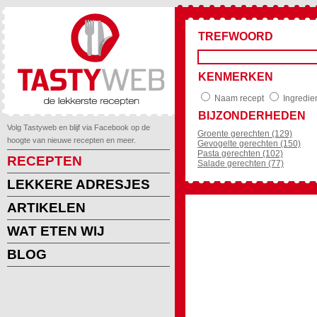
TREFWOORD
KENMERKEN
Naam recept
Ingredie
BIJZONDERHEDEN
Volg Tastyweb en blijf via Facebook op de
Groente gerechten (129)
hoogte van nieuwe recepten en meer.
Gevogelte gerechten (150)
Pasta gerechten (102)
RECEPTEN
Salade gerechten (77)
LEKKERE ADRESJES
ARTIKELEN
WAT ETEN WIJ
BLOG