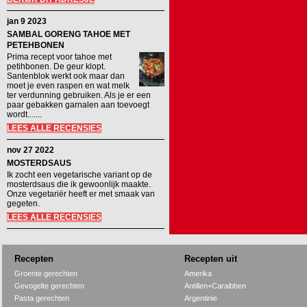
jan 9 2023
SAMBAL GORENG TAHOE MET
PETEHBONEN
Prima recept voor tahoe met
petihbonen. De geur klopt.
Santenblok werkt ook maar dan
moet je even raspen en wat melk
ter verdunning gebruiken. Als je er een
paar gebakken garnalen aan toevoegt
wordt.......
LEES ALLE RECENSIES
nov 27 2022
MOSTERDSAUS
Ik zocht een vegetarische variant op de
mosterdsaus die ik gewoonlijk maakte.
Onze vegetariër heeft er met smaak van
gegeten.
LEES ALLE RECENSIES
Recepten
Recepten uit
Groente gerechten
Amerika
Gevogelte gerechten
Antillen+Caraibben
Pasta gerechten
Argentinie