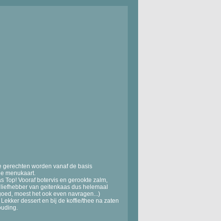
De gerechten worden vanaf de basis
de menukaart.
 Top! Vooraf botervis en gerookte zalm,
liefhebber van geitenkaas dus helemaal
 goed, moest het ook even navragen...)
Lekker dessert en bij de koffie/thee na zaten
houding.