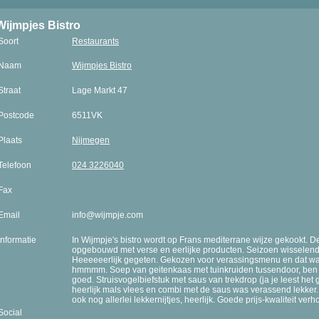
Wijmpjes Bistro
Soort
Restaurants
Naam
Wijmpjes Bistro
Straat
Lage Markt 47
Postcode
6511VK
Plaats
Nijmegen
Telefoon
024 3226040
Fax
Email
info@wijmpje.com
Informatie
In Wijmpje's bistro wordt op Frans mediterrane wijze gekookt. 
opgebouwd met verse en eerlijke producten. Seizoen wisselen
Heeeeeerlijk gegeten. Gekozen voor verassingsmenu en dat was
hmmmm. Soep van geitenkaas met tuinkruiden tussendoor, ben 
goed. Struisvogelbiefstuk met saus van trekdrop (ja je leest het
heerlijk mals vlees en combi met de saus was verassend lekker. 
ook nog allerlei lekkernijtjes, heerlijk. Goede prijs-kwaliteit ver
Social