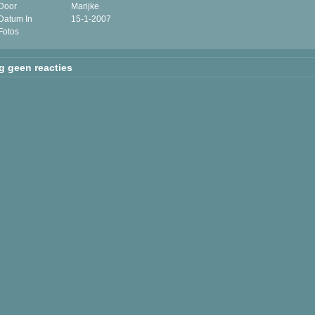
Door
Marijke
Datum In
15-1-2007
Fotos
g geen reacties