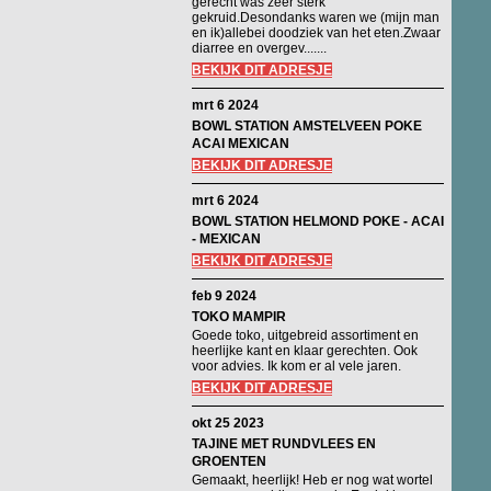
gerecht was zeer sterk
gekruid.Desondanks waren we (mijn man
en ik)allebei doodziek van het eten.Zwaar
diarree en overgev.......
BEKIJK DIT ADRESJE
mrt 6 2024
BOWL STATION AMSTELVEEN POKE
ACAI MEXICAN
BEKIJK DIT ADRESJE
mrt 6 2024
BOWL STATION HELMOND POKE - ACAI
- MEXICAN
BEKIJK DIT ADRESJE
feb 9 2024
TOKO MAMPIR
Goede toko, uitgebreid assortiment en
heerlijke kant en klaar gerechten. Ook
voor advies. Ik kom er al vele jaren.
BEKIJK DIT ADRESJE
okt 25 2023
TAJINE MET RUNDVLEES EN
GROENTEN
Gemaakt, heerlijk! Heb er nog wat wortel