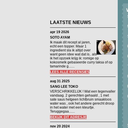
LAATSTE NIEUWS
apr 19 2026
SOTO AYAM
Ik maak dit recept al jaren,
echt een topper. Maar 1
ingredient sla ik altijd over
want geen idee wat dat is.. als
ik het opzoek krijg ik: romige op
kokosmelk gebaseerde curry laksa of op
tamarinde g.......
LEES ALLE RECENSIES
aug 31 2025
SANG LEE TOKO
VERSCHRIKKELIJK ! Wat een tegenvaller
vandaag. 2 gerechten gehaald , 1 met
sate saus hetgeen lichtbruin smaakloos
water was , ook het andere gerecht droop
in het water met een kleurtje.
Teruggegaa.......
BEKIJK DIT ADRESJE
nov 20 2024