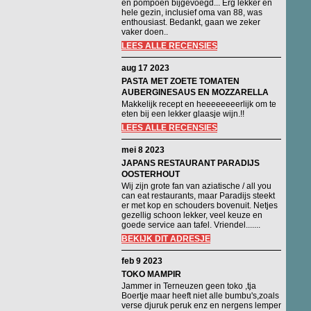
en pompoen bijgevoegd... Erg lekker en
hele gezin, inclusief oma van 88, was
enthousiast. Bedankt, gaan we zeker
vaker doen..
LEES ALLE RECENSIES
aug 17 2023
PASTA MET ZOETE TOMATEN
AUBERGINESAUS EN MOZZARELLA
Makkelijk recept en heeeeeeeerlijk om te
eten bij een lekker glaasje wijn.!!
LEES ALLE RECENSIES
mei 8 2023
JAPANS RESTAURANT PARADIJS
OOSTERHOUT
Wij zijn grote fan van aziatische / all you
can eat restaurants, maar Paradijs steekt
er met kop en schouders bovenuit. Netjes
gezellig schoon lekker, veel keuze en
goede service aan tafel. Vriendel.......
BEKIJK DIT ADRESJE
feb 9 2023
TOKO MAMPIR
Jammer in Terneuzen geen toko ,tja
Boertje maar heeft niet alle bumbu's,zoals
verse djuruk peruk enz en nergens lemper