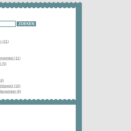
n (31)
enwinkel (11)
l (5)
16)
/slagerij (16)
itenwinkel (6)