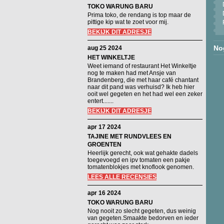
TOKO WARUNG BARU
Prima toko, de rendang is top maar de
pittige kip wat te zoet voor mij.
BEKIJK DIT ADRESJE
No
aug 25 2024
HET WINKELTJE
Weet iemand of restaurant Het Winkeltje
nog te maken had met Ansje van
Brandenberg, die met haar café chantant
naar dit pand was verhuisd? Ik heb hier
ooit wel gegeten en het had wel een zeker
entert.......
BEKIJK DIT ADRESJE
apr 17 2024
TAJINE MET RUNDVLEES EN
GROENTEN
Heerlijk gerecht, ook wat gehakte dadels
toegevoegd en ipv tomaten een pakje
tomatenblokjes met knoflook genomen.
LEES ALLE RECENSIES
apr 16 2024
TOKO WARUNG BARU
Nog nooit zo slecht gegeten, dus weinig
van gegeten.Smaakte bedorven en ieder