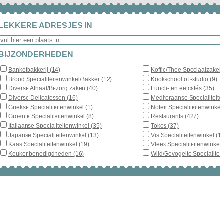
LEKKERE ADRESJES IN
BIJZONDERHEDEN
Banketbakkerij (14)
Koffie/Thee Speciaalzake
Brood Specialiteitenwinkel/Bakker (12)
Kookschool of -studio (9)
Diverse Afhaal/Bezorg zaken (40)
Lunch- en eetcafés (35)
Diverse Delicatessen (16)
Mediteraanse Specialiteit
Griekse Specialiteitenwinkel (1)
Noten Specialiteitenwinke
Groente Specialiteitenwinkel (8)
Restaurants (427)
Italiaanse Specialiteitenwinkel (35)
Tokos (37)
Japanse Specialiteitenwinkel (13)
Vis Specialiteitenwinkel (
Kaas Specialiteitenwinkel (19)
Vlees Specialiteitenwinkel
Keukenbenodigdheden (16)
Wild/Gevogelte Specialite