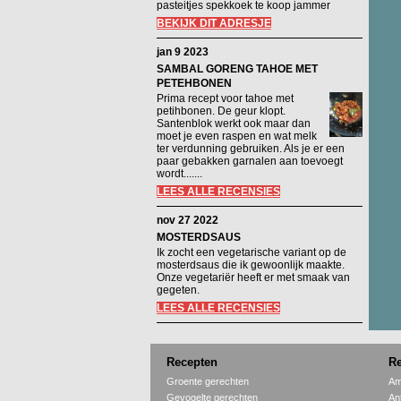
pasteitjes spekkoek te koop jammer
BEKIJK DIT ADRESJE
jan 9 2023
SAMBAL GORENG TAHOE MET
PETEHBONEN
Prima recept voor tahoe met
petihbonen. De geur klopt.
Santenblok werkt ook maar dan
moet je even raspen en wat melk
ter verdunning gebruiken. Als je er een
paar gebakken garnalen aan toevoegt
wordt.......
LEES ALLE RECENSIES
nov 27 2022
MOSTERDSAUS
Ik zocht een vegetarische variant op de
mosterdsaus die ik gewoonlijk maakte.
Onze vegetariër heeft er met smaak van
gegeten.
LEES ALLE RECENSIES
Recepten
Re
Groente gerechten
Am
Gevogelte gerechten
An