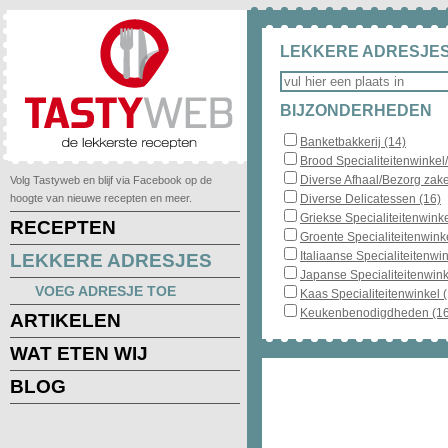
LEKKERE ADRESJES
BIJZONDERHEDEN
Banketbakkerij (14)
Brood Specialiteitenwinkel
Diverse Afhaal/Bezorg zake
Volg Tastyweb en blijf via Facebook op de
hoogte van nieuwe recepten en meer.
Diverse Delicatessen (16)
Griekse Specialiteitenwinke
RECEPTEN
Groente Specialiteitenwinke
Italiaanse Specialiteitenwin
LEKKERE ADRESJES
Japanse Specialiteitenwink
VOEG ADRESJE TOE
Kaas Specialiteitenwinkel 
Keukenbenodigdheden (16
ARTIKELEN
WAT ETEN WIJ
BLOG