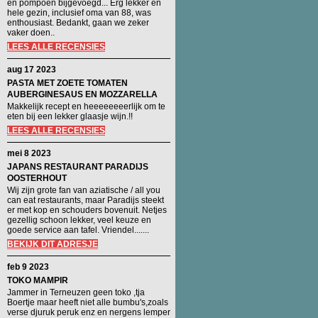
en pompoen bijgevoegd... Erg lekker en
hele gezin, inclusief oma van 88, was
enthousiast. Bedankt, gaan we zeker
vaker doen..
LEES ALLE RECENSIES
aug 17 2023
PASTA MET ZOETE TOMATEN
AUBERGINESAUS EN MOZZARELLA
Makkelijk recept en heeeeeeeerlijk om te
eten bij een lekker glaasje wijn.!!
LEES ALLE RECENSIES
mei 8 2023
JAPANS RESTAURANT PARADIJS
OOSTERHOUT
Wij zijn grote fan van aziatische / all you
can eat restaurants, maar Paradijs steekt
er met kop en schouders bovenuit. Netjes
gezellig schoon lekker, veel keuze en
goede service aan tafel. Vriendel.......
BEKIJK DIT ADRESJE
feb 9 2023
TOKO MAMPIR
Jammer in Terneuzen geen toko ,tja
Boertje maar heeft niet alle bumbu's,zoals
verse djuruk peruk enz en nergens lemper