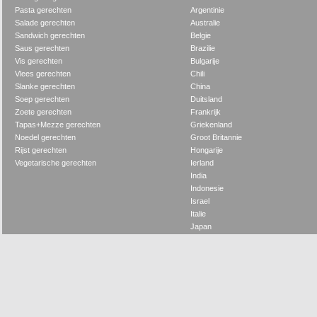
Pasta gerechten
Argentinie
Salade gerechten
Australie
Sandwich gerechten
Belgie
Saus gerechten
Brazilie
Vis gerechten
Bulgarije
Vlees gerechten
Chili
Slanke gerechten
China
Soep gerechten
Duitsland
Zoete gerechten
Frankrijk
Tapas+Mezze gerechten
Griekenland
Noedel gerechten
Groot Britannie
Rijst gerechten
Hongarije
Vegetarische gerechten
Ierland
India
Indonesie
Israel
Italie
Japan