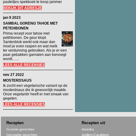
pasteitjes spekkoek te koop jammer
BEKIJK DIT ADRESJE
jan 9 2023
SAMBAL GORENG TAHOE MET
PETEHBONEN
Prima recept voor tahoe met
petihbonen. De geur klopt.
Santenblok werkt ook maar dan
moet je even raspen en wat melk
ter verdunning gebruiken. Als je er een
paar gebakken garnalen aan toevoegt
wordt.......
LEES ALLE RECENSIES
nov 27 2022
MOSTERDSAUS
Ik zocht een vegetarische variant op de
mosterdsaus die ik gewoonlijk maakte.
Onze vegetariër heeft er met smaak van
gegeten.
LEES ALLE RECENSIES
Recepten
Recepten uit
Groente gerechten
Amerika
Gevogelte gerechten
Antillen+Caraibben