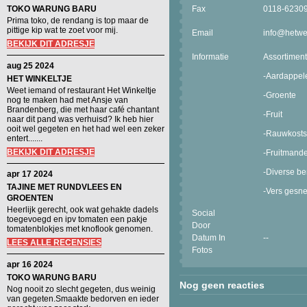
TOKO WARUNG BARU
Fax
0118-6230
Prima toko, de rendang is top maar de
pittige kip wat te zoet voor mij.
Email
info@hetwe
BEKIJK DIT ADRESJE
Informatie
Assortiment
aug 25 2024
-Aardappel
HET WINKELTJE
Weet iemand of restaurant Het Winkeltje
-Groente
nog te maken had met Ansje van
Brandenberg, die met haar café chantant
-Fruit
naar dit pand was verhuisd? Ik heb hier
ooit wel gegeten en het had wel een zeker
-Rauwkosts
entert.......
BEKIJK DIT ADRESJE
-Fruitmand
-Diverse b
apr 17 2024
TAJINE MET RUNDVLEES EN
-Vers gesne
GROENTEN
Heerlijk gerecht, ook wat gehakte dadels
Social
toegevoegd en ipv tomaten een pakje
Door
tomatenblokjes met knoflook genomen.
Datum In
--
LEES ALLE RECENSIES
Fotos
apr 16 2024
TOKO WARUNG BARU
Nog geen reacties
Nog nooit zo slecht gegeten, dus weinig
van gegeten.Smaakte bedorven en ieder