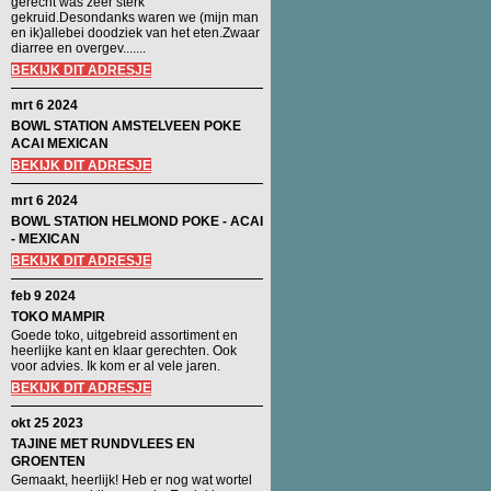
gerecht was zeer sterk
gekruid.Desondanks waren we (mijn man
en ik)allebei doodziek van het eten.Zwaar
diarree en overgev.......
BEKIJK DIT ADRESJE
mrt 6 2024
BOWL STATION AMSTELVEEN POKE
ACAI MEXICAN
BEKIJK DIT ADRESJE
mrt 6 2024
BOWL STATION HELMOND POKE - ACAI
- MEXICAN
BEKIJK DIT ADRESJE
feb 9 2024
TOKO MAMPIR
Goede toko, uitgebreid assortiment en
heerlijke kant en klaar gerechten. Ook
voor advies. Ik kom er al vele jaren.
BEKIJK DIT ADRESJE
okt 25 2023
TAJINE MET RUNDVLEES EN
GROENTEN
Gemaakt, heerlijk! Heb er nog wat wortel