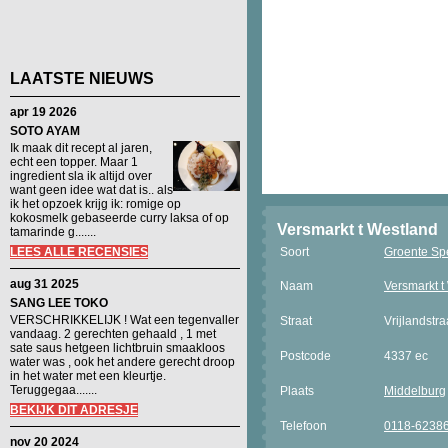
LAATSTE NIEUWS
apr 19 2026
SOTO AYAM
Ik maak dit recept al jaren,
echt een topper. Maar 1
ingredient sla ik altijd over
want geen idee wat dat is.. als
ik het opzoek krijg ik: romige op
kokosmelk gebaseerde curry laksa of op
Versmarkt t Westland
tamarinde g.......
LEES ALLE RECENSIES
Soort
Groente Spe
aug 31 2025
Naam
Versmarkt t
SANG LEE TOKO
VERSCHRIKKELIJK ! Wat een tegenvaller
Straat
Vrijlandstra
vandaag. 2 gerechten gehaald , 1 met
sate saus hetgeen lichtbruin smaakloos
Postcode
4337 ec
water was , ook het andere gerecht droop
in het water met een kleurtje.
Teruggegaa.......
Plaats
Middelburg
BEKIJK DIT ADRESJE
Telefoon
0118-6238
nov 20 2024