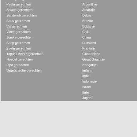
Pasta gerechten
Argentinie
Salade gerechten
Australie
Sandwich gerechten
Belgie
Saus gerechten
Brazilie
Vis gerechten
Bulgarije
Vlees gerechten
Chili
Slanke gerechten
China
Soep gerechten
Duitsland
Zoete gerechten
Frankrijk
Tapas+Mezze gerechten
Griekenland
Noedel gerechten
Groot Britannie
Rijst gerechten
Hongarije
Vegetarische gerechten
Ierland
India
Indonesie
Israel
Italie
Japan