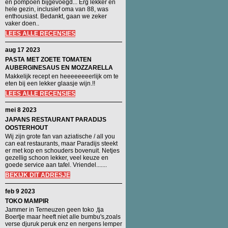
en pompoen bijgevoegd... Erg lekker en
hele gezin, inclusief oma van 88, was
enthousiast. Bedankt, gaan we zeker
vaker doen..
LEES ALLE RECENSIES
aug 17 2023
PASTA MET ZOETE TOMATEN
AUBERGINESAUS EN MOZZARELLA
Makkelijk recept en heeeeeeeerlijk om te
eten bij een lekker glaasje wijn.!!
LEES ALLE RECENSIES
mei 8 2023
JAPANS RESTAURANT PARADIJS
OOSTERHOUT
Wij zijn grote fan van aziatische / all you
can eat restaurants, maar Paradijs steekt
er met kop en schouders bovenuit. Netjes
gezellig schoon lekker, veel keuze en
goede service aan tafel. Vriendel.......
BEKIJK DIT ADRESJE
feb 9 2023
TOKO MAMPIR
Jammer in Terneuzen geen toko ,tja
Boertje maar heeft niet alle bumbu's,zoals
verse djuruk peruk enz en nergens lemper