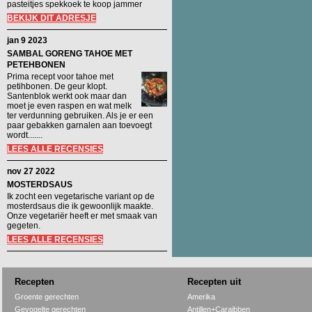
pasteitjes spekkoek te koop jammer
BEKIJK DIT ADRESJE
jan 9 2023
SAMBAL GORENG TAHOE MET
PETEHBONEN
Prima recept voor tahoe met
petihbonen. De geur klopt.
Santenblok werkt ook maar dan
moet je even raspen en wat melk
ter verdunning gebruiken. Als je er een
paar gebakken garnalen aan toevoegt
wordt.......
LEES ALLE RECENSIES
nov 27 2022
MOSTERDSAUS
Ik zocht een vegetarische variant op de
mosterdsaus die ik gewoonlijk maakte.
Onze vegetariër heeft er met smaak van
gegeten.
LEES ALLE RECENSIES
Recepten
Recepten uit
Groente gerechten
Amerika
Gevogelte gerechten
Antillen+Caraibben