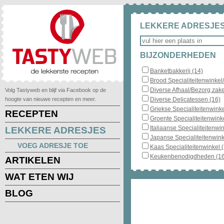
LEKKERE ADRESJES
BIJZONDERHEDEN
Banketbakkerij (14)
Brood Specialiteitenwinkel
Diverse Afhaal/Bezorg zake
Volg Tastyweb en blijf via Facebook op de
hoogte van nieuwe recepten en meer.
Diverse Delicatessen (16)
Griekse Specialiteitenwinke
RECEPTEN
Groente Specialiteitenwinke
Italiaanse Specialiteitenwin
LEKKERE ADRESJES
Japanse Specialiteitenwink
VOEG ADRESJE TOE
Kaas Specialiteitenwinkel 
Keukenbenodigdheden (16
ARTIKELEN
WAT ETEN WIJ
BLOG