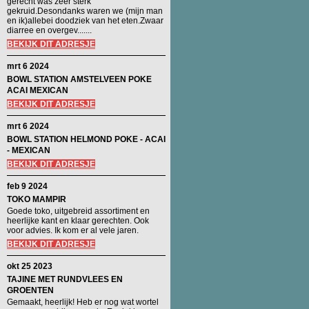
gerecht was zeer sterk
gekruid.Desondanks waren we (mijn man
en ik)allebei doodziek van het eten.Zwaar
diarree en overgev.......
BEKIJK DIT ADRESJE
mrt 6 2024
BOWL STATION AMSTELVEEN POKE
ACAI MEXICAN
BEKIJK DIT ADRESJE
mrt 6 2024
BOWL STATION HELMOND POKE - ACAI
- MEXICAN
BEKIJK DIT ADRESJE
feb 9 2024
TOKO MAMPIR
Goede toko, uitgebreid assortiment en
heerlijke kant en klaar gerechten. Ook
voor advies. Ik kom er al vele jaren.
BEKIJK DIT ADRESJE
okt 25 2023
TAJINE MET RUNDVLEES EN
GROENTEN
Gemaakt, heerlijk! Heb er nog wat wortel