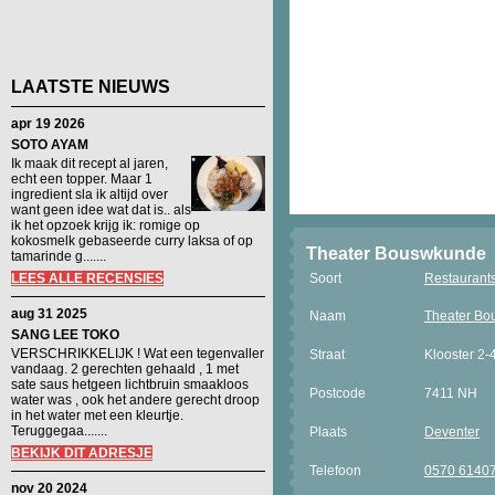
LAATSTE NIEUWS
apr 19 2026
SOTO AYAM
Ik maak dit recept al jaren,
echt een topper. Maar 1
ingredient sla ik altijd over
want geen idee wat dat is.. als
ik het opzoek krijg ik: romige op
kokosmelk gebaseerde curry laksa of op
Theater Bouswkunde
tamarinde g.......
LEES ALLE RECENSIES
Soort
Restaurant
aug 31 2025
Naam
Theater B
SANG LEE TOKO
VERSCHRIKKELIJK ! Wat een tegenvaller
Straat
Klooster 2-
vandaag. 2 gerechten gehaald , 1 met
sate saus hetgeen lichtbruin smaakloos
Postcode
7411 NH
water was , ook het andere gerecht droop
in het water met een kleurtje.
Teruggegaa.......
Plaats
Deventer
BEKIJK DIT ADRESJE
Telefoon
0570 6140
nov 20 2024