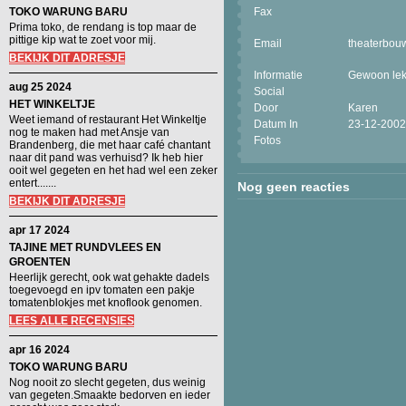
TOKO WARUNG BARU
Fax
Prima toko, de rendang is top maar de
pittige kip wat te zoet voor mij.
Email
theaterbo
BEKIJK DIT ADRESJE
Informatie
Gewoon lekk
aug 25 2024
Social
HET WINKELTJE
Door
Karen
Weet iemand of restaurant Het Winkeltje
Datum In
23-12-2002
nog te maken had met Ansje van
Fotos
Brandenberg, die met haar café chantant
naar dit pand was verhuisd? Ik heb hier
ooit wel gegeten en het had wel een zeker
entert.......
Nog geen reacties
BEKIJK DIT ADRESJE
apr 17 2024
TAJINE MET RUNDVLEES EN
GROENTEN
Heerlijk gerecht, ook wat gehakte dadels
toegevoegd en ipv tomaten een pakje
tomatenblokjes met knoflook genomen.
LEES ALLE RECENSIES
apr 16 2024
TOKO WARUNG BARU
Nog nooit zo slecht gegeten, dus weinig
van gegeten.Smaakte bedorven en ieder