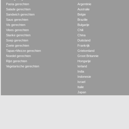
Pasta gerechten
Argentinie
Salade gerechten
Australie
Sandwich gerechten
Belgie
Saus gerechten
Brazilie
Vis gerechten
Bulgarije
Vlees gerechten
Chili
Slanke gerechten
China
Soep gerechten
Duitsland
Zoete gerechten
Frankrijk
Tapas+Mezze gerechten
Griekenland
Noedel gerechten
Groot Britannie
Rijst gerechten
Hongarije
Vegetarische gerechten
Ierland
India
Indonesie
Israel
Italie
Japan