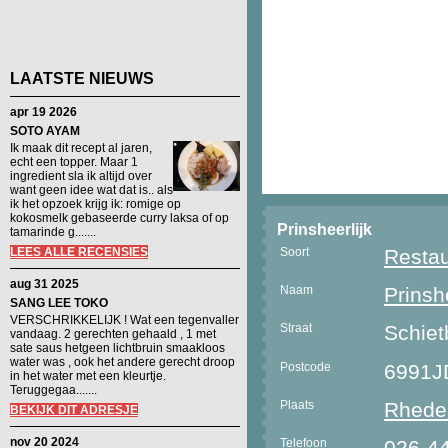
LAATSTE NIEUWS
apr 19 2026
SOTO AYAM
Ik maak dit recept al jaren,
echt een topper. Maar 1
ingredient sla ik altijd over
want geen idee wat dat is.. als
ik het opzoek krijg ik: romige op
kokosmelk gebaseerde curry laksa of op
Prinsheerlijk
tamarinde g.......
LEES ALLE RECENSIES
Soort
Restau
aug 31 2025
Naam
Prinshe
SANG LEE TOKO
VERSCHRIKKELIJK ! Wat een tegenvaller
Straat
Schie
vandaag. 2 gerechten gehaald , 1 met
sate saus hetgeen lichtbruin smaakloos
water was , ook het andere gerecht droop
Postcode
6991J
in het water met een kleurtje.
Teruggegaa.......
Plaats
Rhede
BEKIJK DIT ADRESJE
nov 20 2024
Telefoon
026-4