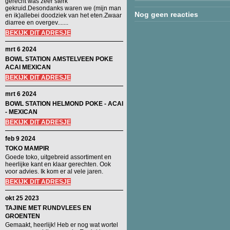
gerecht was zeer sterk
gekruid.Desondanks waren we (mijn man
Nog geen reacties
en ik)allebei doodziek van het eten.Zwaar
diarree en overgev.......
BEKIJK DIT ADRESJE
mrt 6 2024
BOWL STATION AMSTELVEEN POKE
ACAI MEXICAN
BEKIJK DIT ADRESJE
mrt 6 2024
BOWL STATION HELMOND POKE - ACAI
- MEXICAN
BEKIJK DIT ADRESJE
feb 9 2024
TOKO MAMPIR
Goede toko, uitgebreid assortiment en
heerlijke kant en klaar gerechten. Ook
voor advies. Ik kom er al vele jaren.
BEKIJK DIT ADRESJE
okt 25 2023
TAJINE MET RUNDVLEES EN
GROENTEN
Gemaakt, heerlijk! Heb er nog wat wortel