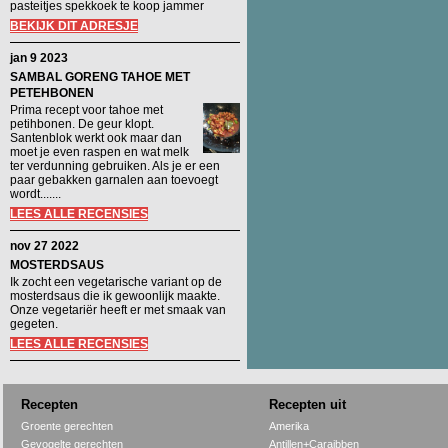
pasteitjes spekkoek te koop jammer
BEKIJK DIT ADRESJE
jan 9 2023
SAMBAL GORENG TAHOE MET
PETEHBONEN
Prima recept voor tahoe met
petihbonen. De geur klopt.
Santenblok werkt ook maar dan
moet je even raspen en wat melk
ter verdunning gebruiken. Als je er een
paar gebakken garnalen aan toevoegt
wordt.......
LEES ALLE RECENSIES
nov 27 2022
MOSTERDSAUS
Ik zocht een vegetarische variant op de
mosterdsaus die ik gewoonlijk maakte.
Onze vegetariër heeft er met smaak van
gegeten.
LEES ALLE RECENSIES
Recepten
Recepten uit
Groente gerechten
Amerika
Gevogelte gerechten
Antillen+Caraibben