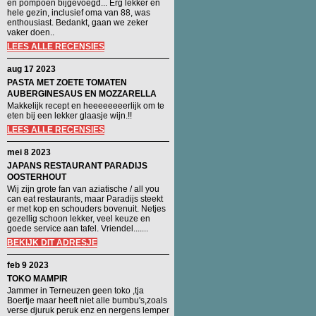
en pompoen bijgevoegd... Erg lekker en
hele gezin, inclusief oma van 88, was
enthousiast. Bedankt, gaan we zeker
vaker doen..
LEES ALLE RECENSIES
aug 17 2023
PASTA MET ZOETE TOMATEN
AUBERGINESAUS EN MOZZARELLA
Makkelijk recept en heeeeeeeerlijk om te
eten bij een lekker glaasje wijn.!!
LEES ALLE RECENSIES
mei 8 2023
JAPANS RESTAURANT PARADIJS
OOSTERHOUT
Wij zijn grote fan van aziatische / all you
can eat restaurants, maar Paradijs steekt
er met kop en schouders bovenuit. Netjes
gezellig schoon lekker, veel keuze en
goede service aan tafel. Vriendel.......
BEKIJK DIT ADRESJE
feb 9 2023
TOKO MAMPIR
Jammer in Terneuzen geen toko ,tja
Boertje maar heeft niet alle bumbu's,zoals
verse djuruk peruk enz en nergens lemper