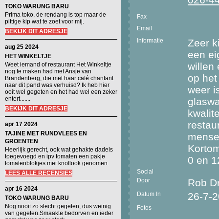
TOKO WARUNG BARU
Prima toko, de rendang is top maar de
Fax
pittige kip wat te zoet voor mij.
Email
BEKIJK DIT ADRESJE
Informatie
Zeer k
aug 25 2024
een ei
HET WINKELTJE
willen
Weet iemand of restaurant Het Winkeltje
nog te maken had met Ansje van
op het
Brandenberg, die met haar café chantant
naar dit pand was verhuisd? Ik heb hier
weer i
ooit wel gegeten en het had wel een zeker
entert.......
glaswa
BEKIJK DIT ADRESJE
kwalite
restaur
apr 17 2024
TAJINE MET RUNDVLEES EN
mensen
GROENTEN
Kortom
Heerlijk gerecht, ook wat gehakte dadels
toegevoegd en ipv tomaten een pakje
0 en 1
tomatenblokjes met knoflook genomen.
Social
LEES ALLE RECENSIES
Door
Rob Dr
apr 16 2024
Datum In
26-7-
TOKO WARUNG BARU
Nog nooit zo slecht gegeten, dus weinig
Fotos
van gegeten.Smaakte bedorven en ieder