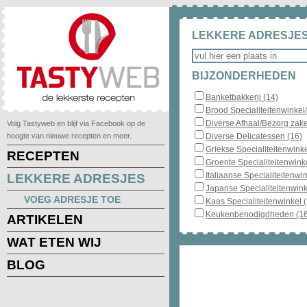
LEKKERE ADRESJES
BIJZONDERHEDEN
Banketbakkerij (14)
Brood Specialiteitenwinkel
Diverse Afhaal/Bezorg zake
Volg Tastyweb en blijf via Facebook op de
hoogte van nieuwe recepten en meer.
Diverse Delicatessen (16)
Griekse Specialiteitenwinke
RECEPTEN
Groente Specialiteitenwinke
Italiaanse Specialiteitenwin
LEKKERE ADRESJES
Japanse Specialiteitenwink
VOEG ADRESJE TOE
Kaas Specialiteitenwinkel 
Keukenbenodigdheden (16
ARTIKELEN
WAT ETEN WIJ
BLOG