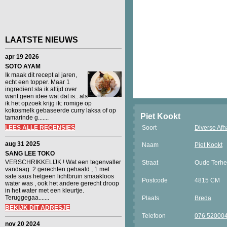
LAATSTE NIEUWS
apr 19 2026
SOTO AYAM
Ik maak dit recept al jaren,
echt een topper. Maar 1
ingredient sla ik altijd over
want geen idee wat dat is.. als
ik het opzoek krijg ik: romige op
kokosmelk gebaseerde curry laksa of op
Piet Kookt
tamarinde g.......
LEES ALLE RECENSIES
Soort
Diverse Afh
aug 31 2025
Naam
Piet Kookt
SANG LEE TOKO
VERSCHRIKKELIJK ! Wat een tegenvaller
Straat
Oude Terhe
vandaag. 2 gerechten gehaald , 1 met
sate saus hetgeen lichtbruin smaakloos
Postcode
4815 CM
water was , ook het andere gerecht droop
in het water met een kleurtje.
Teruggegaa.......
Plaats
Breda
BEKIJK DIT ADRESJE
Telefoon
076 52000
nov 20 2024