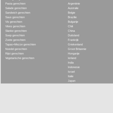
Pasta gerechten
Argentinie
Salade gerechten
Australie
Sandwich gerechten
Belgie
Saus gerechten
Brazilie
Vis gerechten
Bulgarije
Vlees gerechten
Chili
Slanke gerechten
China
Soep gerechten
Duitsland
Zoete gerechten
Frankrijk
Tapas+Mezze gerechten
Griekenland
Noedel gerechten
Groot Britannie
Rijst gerechten
Hongarije
Vegetarische gerechten
Ierland
India
Indonesie
Israel
Italie
Japan