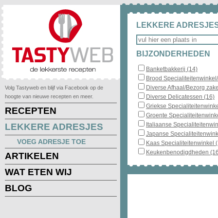
LEKKERE ADRESJES
BIJZONDERHEDEN
Banketbakkerij (14)
Brood Specialiteitenwinkel
Diverse Afhaal/Bezorg zake
Volg Tastyweb en blijf via Facebook op de
hoogte van nieuwe recepten en meer.
Diverse Delicatessen (16)
Griekse Specialiteitenwinke
RECEPTEN
Groente Specialiteitenwinke
Italiaanse Specialiteitenwin
LEKKERE ADRESJES
Japanse Specialiteitenwink
VOEG ADRESJE TOE
Kaas Specialiteitenwinkel 
Keukenbenodigdheden (16
ARTIKELEN
WAT ETEN WIJ
BLOG