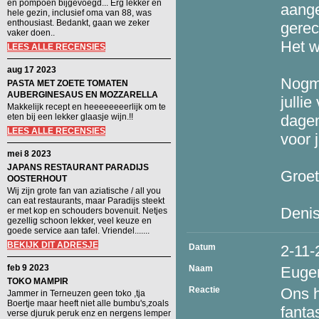
en pompoen bijgevoegd... Erg lekker en
aange
hele gezin, inclusief oma van 88, was
enthousiast. Bedankt, gaan we zeker
gerec
vaker doen..
Het w
LEES ALLE RECENSIES
aug 17 2023
Nogma
PASTA MET ZOETE TOMATEN
AUBERGINESAUS EN MOZZARELLA
julli
Makkelijk recept en heeeeeeeerlijk om te
eten bij een lekker glaasje wijn.!!
dagen
LEES ALLE RECENSIES
voor j
mei 8 2023
JAPANS RESTAURANT PARADIJS
Groet
OOSTERHOUT
Wij zijn grote fan van aziatische / all you
can eat restaurants, maar Paradijs steekt
Deni
er met kop en schouders bovenuit. Netjes
gezellig schoon lekker, veel keuze en
goede service aan tafel. Vriendel.......
BEKIJK DIT ADRESJE
Datum
2-11-
feb 9 2023
Naam
Euge
TOKO MAMPIR
Reactie
Ons h
Jammer in Terneuzen geen toko ,tja
Boertje maar heeft niet alle bumbu's,zoals
fanta
verse djuruk peruk enz en nergens lemper