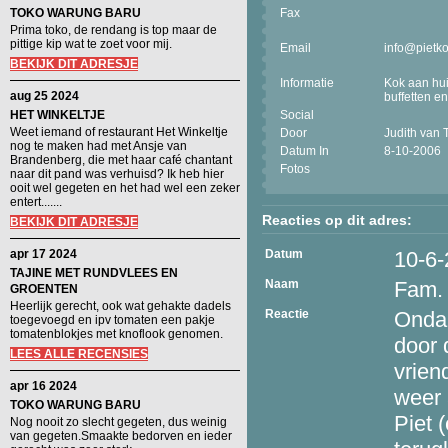
TOKO WARUNG BARU
Fax
Prima toko, de rendang is top maar de
pittige kip wat te zoet voor mij.
Email
info@pietko
BEKIJK DIT ADRESJE
Informatie
Kok aan hui
aug 25 2024
buffetten e
HET WINKELTJE
Social
Weet iemand of restaurant Het Winkeltje
Door
Judith van
nog te maken had met Ansje van
Datum In
8-10-2006
Brandenberg, die met haar café chantant
Fotos
naar dit pand was verhuisd? Ik heb hier
ooit wel gegeten en het had wel een zeker
entert.......
Reacties op dit adres:
BEKIJK DIT ADRESJE
apr 17 2024
Datum
10-6
TAJINE MET RUNDVLEES EN
Naam
Fam.
GROENTEN
Heerlijk gerecht, ook wat gehakte dadels
Reactie
Ondan
toegevoegd en ipv tomaten een pakje
tomatenblokjes met knoflook genomen.
door 
LEES ALLE RECENSIES
vrien
apr 16 2024
weer 
TOKO WARUNG BARU
Piet 
Nog nooit zo slecht gegeten, dus weinig
van gegeten.Smaakte bedorven en ieder