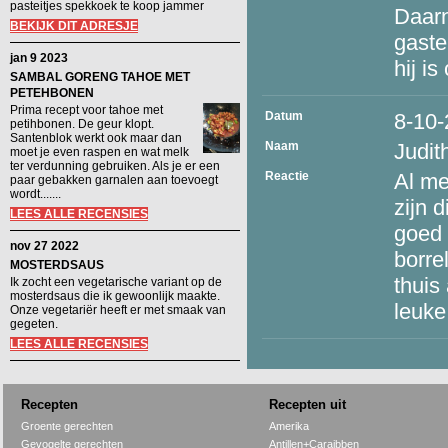
pasteitjes spekkoek te koop jammer
Daarn
BEKIJK DIT ADRESJE
gaste
jan 9 2023
hij is
SAMBAL GORENG TAHOE MET
PETEHBONEN
Prima recept voor tahoe met
Datum
8-10
petihbonen. De geur klopt.
Santenblok werkt ook maar dan
Naam
Judit
moet je even raspen en wat melk
ter verdunning gebruiken. Als je er een
Reactie
Al me
paar gebakken garnalen aan toevoegt
wordt.......
zijn 
LEES ALLE RECENSIES
goed 
nov 27 2022
borre
MOSTERDSAUS
thuis
Ik zocht een vegetarische variant op de
mosterdsaus die ik gewoonlijk maakte.
leuke
Onze vegetariër heeft er met smaak van
gegeten.
LEES ALLE RECENSIES
Recepten
Recepten uit
Groente gerechten
Amerika
Gevogelte gerechten
Antillen+Caraibben