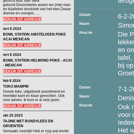
terug
gerecht was zeer sterk
gekruid.Desondanks waren we (mijn man
en ik)allebei doodziek van het eten.Zwaar
diarree en overgev.......
Datum
6-2-2
BEKIJK DIT ADRESJE
Naam
Simo
mrt 6 2024
Reactie
Die P
BOWL STATION AMSTELVEEN POKE
ACAI MEXICAN
lekke
BEKIJK DIT ADRESJE
en on
mrt 6 2024
tafel
BOWL STATION HELMOND POKE - ACAI
bij o
- MEXICAN
BEKIJK DIT ADRESJE
Groe
feb 9 2024
TOKO MAMPIR
Datum
7-1-2
Goede toko, uitgebreid assortiment en
heerlijke kant en klaar gerechten. Ook
Naam
Deni
voor advies. Ik kom er al vele jaren.
Reactie
Ook n
BEKIJK DIT ADRESJE
voor 
okt 25 2023
Ieder
TAJINE MET RUNDVLEES EN
GROENTEN
Het w
Gemaakt, heerlijk! Heb er nog wat wortel