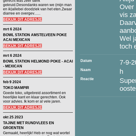
gerecht was zeer sterk
gekruid.Desondanks waren we (mijn man
Over 
en ik)allebei doodziek van het eten.Zwaar
vis za
diarree en overgev.......
BEKIJK DIT ADRESJE
Daarv
aanb
mrt 6 2024
BOWL STATION AMSTELVEEN POKE
Wel j
ACAI MEXICAN
toch 
BEKIJK DIT ADRESJE
mrt 6 2024
Datum
7-9-2
BOWL STATION HELMOND POKE - ACAI
- MEXICAN
Naam
h
BEKIJK DIT ADRESJE
Reactie
Super
feb 9 2024
ooster
TOKO MAMPIR
Goede toko, uitgebreid assortiment en
heerlijke kant en klaar gerechten. Ook
voor advies. Ik kom er al vele jaren.
BEKIJK DIT ADRESJE
okt 25 2023
TAJINE MET RUNDVLEES EN
GROENTEN
Gemaakt, heerlijk! Heb er nog wat wortel