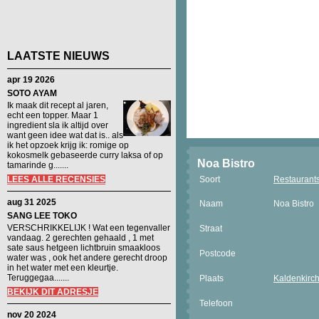
LAATSTE NIEUWS
apr 19 2026
SOTO AYAM
Ik maak dit recept al jaren,
echt een topper. Maar 1
ingredient sla ik altijd over
want geen idee wat dat is.. als
ik het opzoek krijg ik: romige op
kokosmelk gebaseerde curry laksa of op
Noa Bistro
tamarinde g.......
LEES ALLE RECENSIES
Soort
Restaurant
aug 31 2025
Naam
Noa Bistro
SANG LEE TOKO
VERSCHRIKKELIJK ! Wat een tegenvaller
Straat
vandaag. 2 gerechten gehaald , 1 met
sate saus hetgeen lichtbruin smaakloos
Postcode
water was , ook het andere gerecht droop
in het water met een kleurtje.
Teruggegaa.......
Plaats
Kaldenkirc
BEKIJK DIT ADRESJE
Telefoon
nov 20 2024