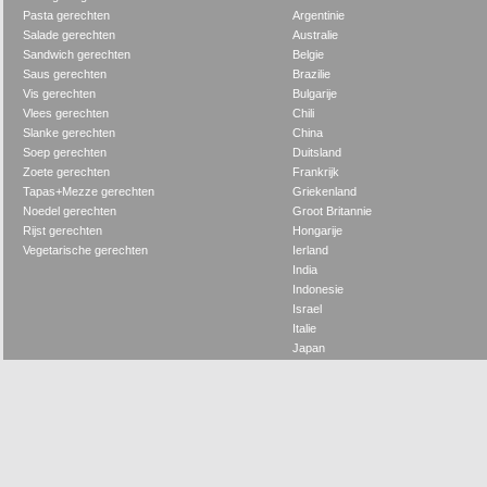
Pasta gerechten
Argentinie
Salade gerechten
Australie
Sandwich gerechten
Belgie
Saus gerechten
Brazilie
Vis gerechten
Bulgarije
Vlees gerechten
Chili
Slanke gerechten
China
Soep gerechten
Duitsland
Zoete gerechten
Frankrijk
Tapas+Mezze gerechten
Griekenland
Noedel gerechten
Groot Britannie
Rijst gerechten
Hongarije
Vegetarische gerechten
Ierland
India
Indonesie
Israel
Italie
Japan