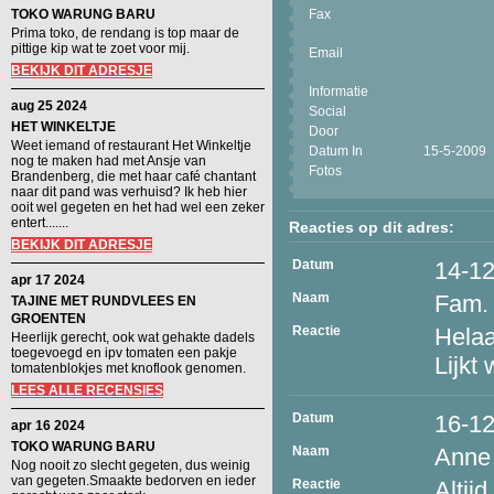
TOKO WARUNG BARU
Fax
Prima toko, de rendang is top maar de
pittige kip wat te zoet voor mij.
Email
BEKIJK DIT ADRESJE
Informatie
aug 25 2024
Social
HET WINKELTJE
Door
Weet iemand of restaurant Het Winkeltje
Datum In
15-5-2009
nog te maken had met Ansje van
Fotos
Brandenberg, die met haar café chantant
naar dit pand was verhuisd? Ik heb hier
ooit wel gegeten en het had wel een zeker
entert.......
Reacties op dit adres:
BEKIJK DIT ADRESJE
Datum
14-1
apr 17 2024
Naam
Fam.
TAJINE MET RUNDVLEES EN
GROENTEN
Reactie
Helaa
Heerlijk gerecht, ook wat gehakte dadels
toegevoegd en ipv tomaten een pakje
Lijkt
tomatenblokjes met knoflook genomen.
LEES ALLE RECENSIES
Datum
16-1
apr 16 2024
TOKO WARUNG BARU
Naam
Anne
Nog nooit zo slecht gegeten, dus weinig
van gegeten.Smaakte bedorven en ieder
Reactie
Altijd