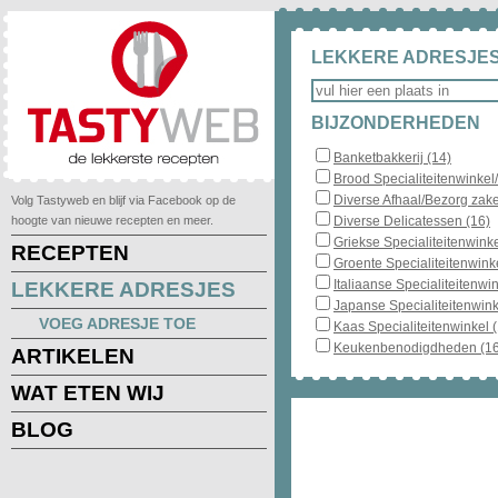
LEKKERE ADRESJES
BIJZONDERHEDEN
Banketbakkerij (14)
Brood Specialiteitenwinkel
Diverse Afhaal/Bezorg zake
Volg Tastyweb en blijf via Facebook op de
hoogte van nieuwe recepten en meer.
Diverse Delicatessen (16)
Griekse Specialiteitenwinke
RECEPTEN
Groente Specialiteitenwinke
Italiaanse Specialiteitenwin
LEKKERE ADRESJES
Japanse Specialiteitenwink
VOEG ADRESJE TOE
Kaas Specialiteitenwinkel 
Keukenbenodigdheden (16
ARTIKELEN
WAT ETEN WIJ
BLOG