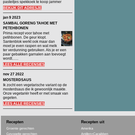
pasteitjes spekkoek te koop jammer
BEKIJK DIT ADRESJE
jan 9 2023
SAMBAL GORENG TAHOE MET
PETEHBONEN
Prima recept voor tahoe met
petihbonen. De geur klopt.
Santenblok werkt ook maar dan
moet je even raspen en wat melk
ter verdunning gebruiken. Als je er een
paar gebakken garnalen aan toevoegt
wordt.......
LEES ALLE RECENSIES
nov 27 2022
MOSTERDSAUS
Ik zocht een vegetarische variant op de
mosterdsaus die ik gewoonlijk maakte.
Onze vegetariër heeft er met smaak van
gegeten.
LEES ALLE RECENSIES
Recepten
Recepten uit
Groente gerechten
Amerika
Gevogelte gerechten
Antillen+Caraibben