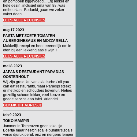
en pompoen bijgevoegd... Erg lekker en
hele gezin, inclusief oma van 88, was
enthousiast. Bedankt, gaan we zeker
vaker doen..
LEES ALLE RECENSIES
aug 17 2023
PASTA MET ZOETE TOMATEN
AUBERGINESAUS EN MOZZARELLA
Makkelijk recept en heeeeeeeerlijk om te
eten bij een lekker glaasje wijn.!!
LEES ALLE RECENSIES
mei 8 2023
JAPANS RESTAURANT PARADIJS
OOSTERHOUT
Wij zijn grote fan van aziatische / all you
can eat restaurants, maar Paradijs steekt
er met kop en schouders bovenuit. Netjes
gezellig schoon lekker, veel keuze en
goede service aan tafel. Vriendel.......
BEKIJK DIT ADRESJE
feb 9 2023
TOKO MAMPIR
Jammer in Terneuzen geen toko ,tja
Boertje maar heeft niet alle bumbu's,zoals
verse djuruk peruk enz en nergens lemper