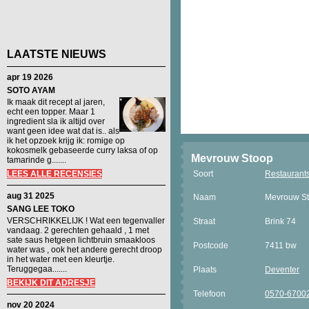
LAATSTE NIEUWS
apr 19 2026
SOTO AYAM
Ik maak dit recept al jaren,
echt een topper. Maar 1
ingredient sla ik altijd over
want geen idee wat dat is.. als
ik het opzoek krijg ik: romige op
kokosmelk gebaseerde curry laksa of op
Mevrouw Stoop
tamarinde g.......
LEES ALLE RECENSIES
Soort
Restaurant
aug 31 2025
Naam
Mevrouw S
SANG LEE TOKO
VERSCHRIKKELIJK ! Wat een tegenvaller
Straat
Brink 74
vandaag. 2 gerechten gehaald , 1 met
sate saus hetgeen lichtbruin smaakloos
Postcode
7411 bw
water was , ook het andere gerecht droop
in het water met een kleurtje.
Teruggegaa.......
Plaats
Deventer
BEKIJK DIT ADRESJE
Telefoon
0570-6700
nov 20 2024