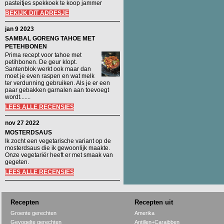
pasteitjes spekkoek te koop jammer
BEKIJK DIT ADRESJE
jan 9 2023
SAMBAL GORENG TAHOE MET
PETEHBONEN
Prima recept voor tahoe met
petihbonen. De geur klopt.
Santenblok werkt ook maar dan
moet je even raspen en wat melk
ter verdunning gebruiken. Als je er een
paar gebakken garnalen aan toevoegt
wordt.......
LEES ALLE RECENSIES
nov 27 2022
MOSTERDSAUS
Ik zocht een vegetarische variant op de
mosterdsaus die ik gewoonlijk maakte.
Onze vegetariër heeft er met smaak van
gegeten.
LEES ALLE RECENSIES
Recepten
Recepten uit
Groente gerechten
Amerika
Gevogelte gerechten
Antillen+Caraibben