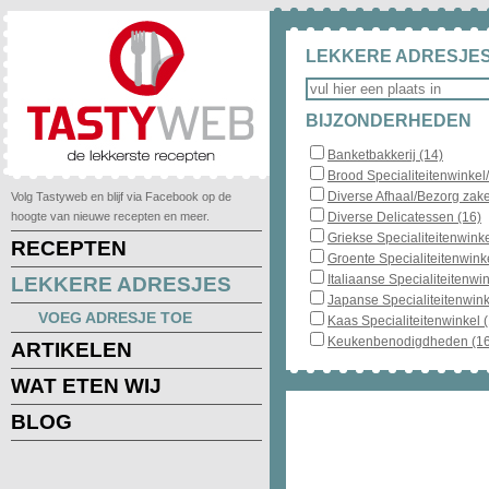
LEKKERE ADRESJES
BIJZONDERHEDEN
Banketbakkerij (14)
Brood Specialiteitenwinkel
Diverse Afhaal/Bezorg zake
Volg Tastyweb en blijf via Facebook op de
hoogte van nieuwe recepten en meer.
Diverse Delicatessen (16)
Griekse Specialiteitenwinke
RECEPTEN
Groente Specialiteitenwinke
Italiaanse Specialiteitenwin
LEKKERE ADRESJES
Japanse Specialiteitenwink
VOEG ADRESJE TOE
Kaas Specialiteitenwinkel 
Keukenbenodigdheden (16
ARTIKELEN
WAT ETEN WIJ
BLOG