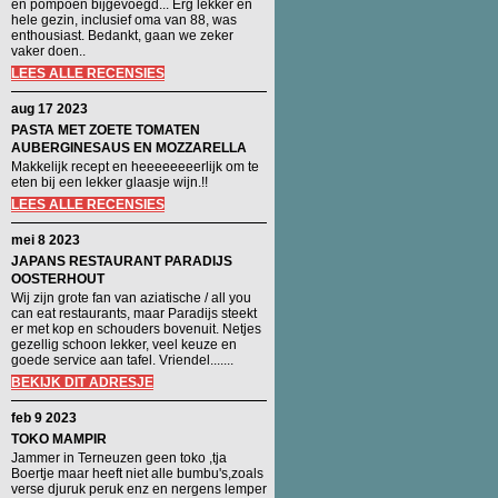
en pompoen bijgevoegd... Erg lekker en
hele gezin, inclusief oma van 88, was
enthousiast. Bedankt, gaan we zeker
vaker doen..
LEES ALLE RECENSIES
aug 17 2023
PASTA MET ZOETE TOMATEN
AUBERGINESAUS EN MOZZARELLA
Makkelijk recept en heeeeeeeerlijk om te
eten bij een lekker glaasje wijn.!!
LEES ALLE RECENSIES
mei 8 2023
JAPANS RESTAURANT PARADIJS
OOSTERHOUT
Wij zijn grote fan van aziatische / all you
can eat restaurants, maar Paradijs steekt
er met kop en schouders bovenuit. Netjes
gezellig schoon lekker, veel keuze en
goede service aan tafel. Vriendel.......
BEKIJK DIT ADRESJE
feb 9 2023
TOKO MAMPIR
Jammer in Terneuzen geen toko ,tja
Boertje maar heeft niet alle bumbu's,zoals
verse djuruk peruk enz en nergens lemper