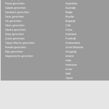
Pasta gerechten
Argentinie
Salade gerechten
Australie
Sandwich gerechten
Belgie
Saus gerechten
Brazilie
Vis gerechten
Bulgarije
Vlees gerechten
Chili
Slanke gerechten
China
Soep gerechten
Duitsland
Zoete gerechten
Frankrijk
Tapas+Mezze gerechten
Griekenland
Noedel gerechten
Groot Britannie
Rijst gerechten
Hongarije
Vegetarische gerechten
Ierland
India
Indonesie
Israel
Italie
Japan