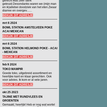
gerecht was zeer sterk
gekruid.Desondanks waren we (mijn man
en ik)allebei doodziek van het eten.Zwaar
diarree en overgev.......
BEKIJK DIT ADRESJE
mrt 6 2024
BOWL STATION AMSTELVEEN POKE
ACAI MEXICAN
BEKIJK DIT ADRESJE
mrt 6 2024
BOWL STATION HELMOND POKE - ACAI
- MEXICAN
BEKIJK DIT ADRESJE
feb 9 2024
TOKO MAMPIR
Goede toko, uitgebreid assortiment en
heerlijke kant en klaar gerechten. Ook
voor advies. Ik kom er al vele jaren.
BEKIJK DIT ADRESJE
okt 25 2023
TAJINE MET RUNDVLEES EN
GROENTEN
Gemaakt, heerlijk! Heb er nog wat wortel