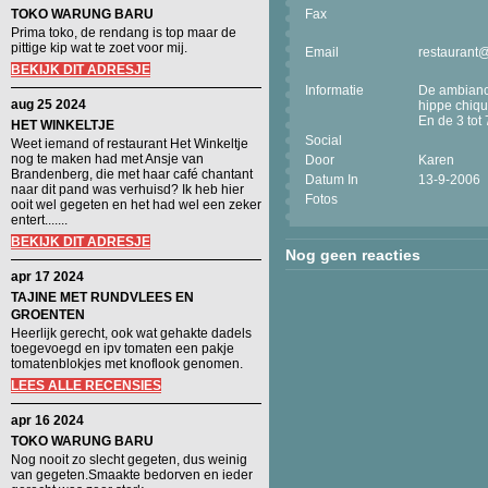
TOKO WARUNG BARU
Fax
Prima toko, de rendang is top maar de
pittige kip wat te zoet voor mij.
Email
restaurant
BEKIJK DIT ADRESJE
Informatie
De ambiance
aug 25 2024
hippe chiqu
En de 3 tot
HET WINKELTJE
Social
Weet iemand of restaurant Het Winkeltje
nog te maken had met Ansje van
Door
Karen
Brandenberg, die met haar café chantant
Datum In
13-9-2006
naar dit pand was verhuisd? Ik heb hier
Fotos
ooit wel gegeten en het had wel een zeker
entert.......
BEKIJK DIT ADRESJE
Nog geen reacties
apr 17 2024
TAJINE MET RUNDVLEES EN
GROENTEN
Heerlijk gerecht, ook wat gehakte dadels
toegevoegd en ipv tomaten een pakje
tomatenblokjes met knoflook genomen.
LEES ALLE RECENSIES
apr 16 2024
TOKO WARUNG BARU
Nog nooit zo slecht gegeten, dus weinig
van gegeten.Smaakte bedorven en ieder