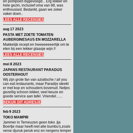
en pompoen bijgevoegd... Erg lekker en
hele gezin, inclusief oma van 88, was
enthousiast. Bedankt, gaan we zeker
vaker doen..
LEES ALLE RECENSIES
aug 17 2023
PASTA MET ZOETE TOMATEN
AUBERGINESAUS EN MOZZARELLA
Makkelijk recept en heeeeeeeerlijk om te
eten bij een lekker glaasje wijn.!!
LEES ALLE RECENSIES
mei 8 2023
JAPANS RESTAURANT PARADIJS
OOSTERHOUT
Wij zijn grote fan van aziatische / all you
can eat restaurants, maar Paradijs steekt
er met kop en schouders bovenuit. Netjes
gezellig schoon lekker, veel keuze en
goede service aan tafel. Vriendel.......
BEKIJK DIT ADRESJE
feb 9 2023
TOKO MAMPIR
Jammer in Terneuzen geen toko ,tja
Boertje maar heeft niet alle bumbu's,zoals
verse djuruk peruk enz en nergens lemper