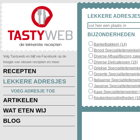
LEKKERE ADRESJES
BIJZONDERHEDEN
Banketbakkerij (14)
Brood Specialiteitenwinkel
Diverse Afhaal/Bezorg zake
Volg Tastyweb en blijf via Facebook op de
hoogte van nieuwe recepten en meer.
Diverse Delicatessen (16)
Griekse Specialiteitenwinke
RECEPTEN
Groente Specialiteitenwinke
Italiaanse Specialiteitenwin
LEKKERE ADRESJES
Japanse Specialiteitenwink
VOEG ADRESJE TOE
Kaas Specialiteitenwinkel 
Keukenbenodigdheden (16
ARTIKELEN
WAT ETEN WIJ
BLOG