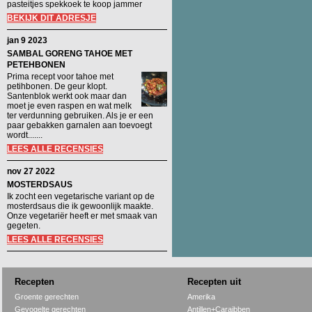
pasteitjes spekkoek te koop jammer
BEKIJK DIT ADRESJE
jan 9 2023
SAMBAL GORENG TAHOE MET
PETEHBONEN
Prima recept voor tahoe met
petihbonen. De geur klopt.
Santenblok werkt ook maar dan
moet je even raspen en wat melk
ter verdunning gebruiken. Als je er een
paar gebakken garnalen aan toevoegt
wordt.......
LEES ALLE RECENSIES
nov 27 2022
MOSTERDSAUS
Ik zocht een vegetarische variant op de
mosterdsaus die ik gewoonlijk maakte.
Onze vegetariër heeft er met smaak van
gegeten.
LEES ALLE RECENSIES
Recepten
Recepten uit
Groente gerechten
Amerika
Gevogelte gerechten
Antillen+Caraibben