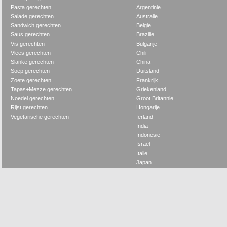
Pasta gerechten
Argentinie
Salade gerechten
Australie
Sandwich gerechten
Belgie
Saus gerechten
Brazilie
Vis gerechten
Bulgarije
Vlees gerechten
Chili
Slanke gerechten
China
Soep gerechten
Duitsland
Zoete gerechten
Frankrijk
Tapas+Mezze gerechten
Griekenland
Noedel gerechten
Groot Britannie
Rijst gerechten
Hongarije
Vegetarische gerechten
Ierland
India
Indonesie
Israel
Italie
Japan