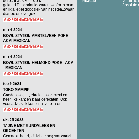
gerecht was zeer sterk
Reactie
Veruit de 
gekruid.Desondanks waren we (mijn man
Absolute 
en ik)allebei doodziek van het eten.Zwaar
diarree en overgev.......
BEKIJK DIT ADRESJE
mrt 6 2024
BOWL STATION AMSTELVEEN POKE
ACAI MEXICAN
BEKIJK DIT ADRESJE
mrt 6 2024
BOWL STATION HELMOND POKE - ACAI
- MEXICAN
BEKIJK DIT ADRESJE
feb 9 2024
TOKO MAMPIR
Goede toko, uitgebreid assortiment en
heerlijke kant en klaar gerechten. Ook
voor advies. Ik kom er al vele jaren.
BEKIJK DIT ADRESJE
okt 25 2023
TAJINE MET RUNDVLEES EN
GROENTEN
Gemaakt, heerlijk! Heb er nog wat wortel