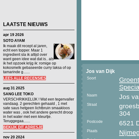
LAATSTE NIEUWS
apr 19 2026
SOTO AYAM
Ik maak dit recept al jaren,
echt een topper. Maar 1
ingredient sla ik altijd over
want geen idee wat dat is.. als
ik het opzoek krijg ik: romige op
kokosmelk gebaseerde curry laksa of op
Jos van Dijk
tamarinde g.......
LEES ALLE RECENSIES
Soort
Groen
Specia
aug 31 2025
SANG LEE TOKO
Naam
Jos va
VERSCHRIKKELIJK ! Wat een tegenvaller
vandaag. 2 gerechten gehaald , 1 met
Straat
groes
sate saus hetgeen lichtbruin smaakloos
304
water was , ook het andere gerecht droop
in het water met een kleurtje.
Teruggegaa.......
Postcode
6521 
BEKIJK DIT ADRESJE
Plaats
Nijme
nov 20 2024