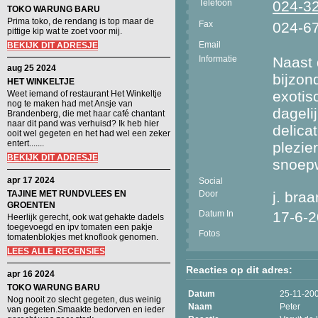
Telefoon
024-3
TOKO WARUNG BARU
Prima toko, de rendang is top maar de
Fax
024-6
pittige kip wat te zoet voor mij.
Email
BEKIJK DIT ADRESJE
Informatie
Naast 
aug 25 2024
bijzon
HET WINKELTJE
exotis
Weet iemand of restaurant Het Winkeltje
nog te maken had met Ansje van
dageli
Brandenberg, die met haar café chantant
naar dit pand was verhuisd? Ik heb hier
delica
ooit wel gegeten en het had wel een zeker
entert.......
plezie
BEKIJK DIT ADRESJE
snoepw
apr 17 2024
Social
TAJINE MET RUNDVLEES EN
Door
j. bra
GROENTEN
Datum In
17-6-
Heerlijk gerecht, ook wat gehakte dadels
toegevoegd en ipv tomaten een pakje
Fotos
tomatenblokjes met knoflook genomen.
LEES ALLE RECENSIES
Reacties op dit adres:
apr 16 2024
TOKO WARUNG BARU
Datum
25-11-20
Nog nooit zo slecht gegeten, dus weinig
Naam
Peter
van gegeten.Smaakte bedorven en ieder