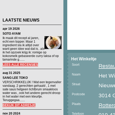
LAATSTE NIEUWS
apr 19 2026
SOTO AYAM
Ik maak dit recept al jaren,
echt een topper. Maar 1
ingredient sla ik altijd over
want geen idee wat dat is.. als
ik het opzoek krijg ik: romige op
kokosmelk gebaseerde curry laksa of op
Het Winkeltje
tamarinde g.......
LEES ALLE RECENSIES
Soort
Restau
aug 31 2025
Naam
Het Wi
SANG LEE TOKO
VERSCHRIKKELIJK ! Wat een tegenvaller
Straat
Nieuw
vandaag. 2 gerechten gehaald , 1 met
sate saus hetgeen lichtbruin smaakloos
water was , ook het andere gerecht droop
Postcode
3014 
in het water met een kleurtje.
Teruggegaa.......
Plaats
Rotte
BEKIJK DIT ADRESJE
nov 20 2024
Telefoon
010-4