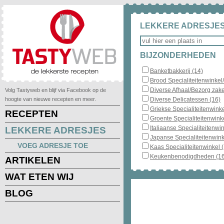
LEKKERE ADRESJES
BIJZONDERHEDEN
Banketbakkerij (14)
Brood Specialiteitenwinkel
Diverse Afhaal/Bezorg zake
Volg Tastyweb en blijf via Facebook op de
hoogte van nieuwe recepten en meer.
Diverse Delicatessen (16)
Griekse Specialiteitenwinke
RECEPTEN
Groente Specialiteitenwinke
Italiaanse Specialiteitenwin
LEKKERE ADRESJES
Japanse Specialiteitenwink
VOEG ADRESJE TOE
Kaas Specialiteitenwinkel 
Keukenbenodigdheden (16
ARTIKELEN
WAT ETEN WIJ
BLOG