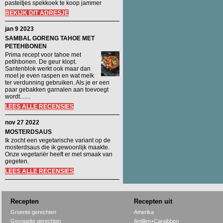
pasteitjes spekkoek te koop jammer
BEKIJK DIT ADRESJE
jan 9 2023
SAMBAL GORENG TAHOE MET
PETEHBONEN
Prima recept voor tahoe met
petihbonen. De geur klopt.
Santenblok werkt ook maar dan
moet je even raspen en wat melk
ter verdunning gebruiken. Als je er een
paar gebakken garnalen aan toevoegt
wordt.......
LEES ALLE RECENSIES
nov 27 2022
MOSTERDSAUS
Ik zocht een vegetarische variant op de
mosterdsaus die ik gewoonlijk maakte.
Onze vegetariër heeft er met smaak van
gegeten.
LEES ALLE RECENSIES
Recepten
Recepten uit
Groente gerechten
Amerika
Gevogelte gerechten
Antillen+Caraibben