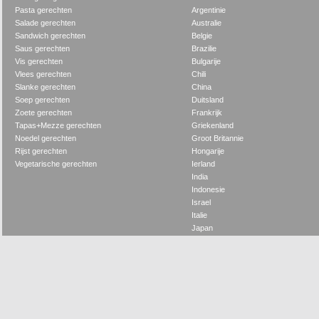
Pasta gerechten
Argentinie
Salade gerechten
Australie
Sandwich gerechten
Belgie
Saus gerechten
Brazilie
Vis gerechten
Bulgarije
Vlees gerechten
Chili
Slanke gerechten
China
Soep gerechten
Duitsland
Zoete gerechten
Frankrijk
Tapas+Mezze gerechten
Griekenland
Noedel gerechten
Groot Britannie
Rijst gerechten
Hongarije
Vegetarische gerechten
Ierland
India
Indonesie
Israel
Italie
Japan