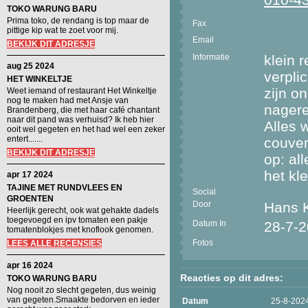
TOKO WARUNG BARU
Prima toko, de rendang is top maar de
Fax
pittige kip wat te zoet voor mij.
Email
BEKIJK DIT ADRESJE
Informatie
klein 
aug 25 2024
verpli
HET WINKELTJE
zijn o
Weet iemand of restaurant Het Winkeltje
nog te maken had met Ansje van
nagere
Brandenberg, die met haar café chantant
naar dit pand was verhuisd? Ik heb hier
Alles 
ooit wel gegeten en het had wel een zeker
entert.......
couver
BEKIJK DIT ADRESJE
op: all
het kle
apr 17 2024
TAJINE MET RUNDVLEES EN
Social
GROENTEN
Door
Hans 
Heerlijk gerecht, ook wat gehakte dadels
toegevoegd en ipv tomaten een pakje
Datum In
28-7-
tomatenblokjes met knoflook genomen.
Fotos
LEES ALLE RECENSIES
apr 16 2024
Reacties op dit adres:
TOKO WARUNG BARU
Nog nooit zo slecht gegeten, dus weinig
van gegeten.Smaakte bedorven en ieder
Datum
25-8-202