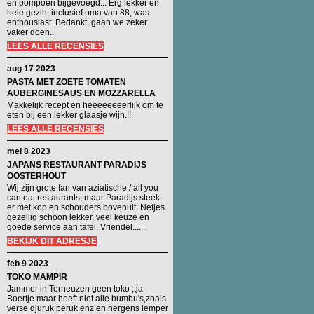
en pompoen bijgevoegd... Erg lekker en
hele gezin, inclusief oma van 88, was
enthousiast. Bedankt, gaan we zeker
vaker doen..
LEES ALLE RECENSIES
aug 17 2023
PASTA MET ZOETE TOMATEN
AUBERGINESAUS EN MOZZARELLA
Makkelijk recept en heeeeeeeerlijk om te
eten bij een lekker glaasje wijn.!!
LEES ALLE RECENSIES
mei 8 2023
JAPANS RESTAURANT PARADIJS
OOSTERHOUT
Wij zijn grote fan van aziatische / all you
can eat restaurants, maar Paradijs steekt
er met kop en schouders bovenuit. Netjes
gezellig schoon lekker, veel keuze en
goede service aan tafel. Vriendel.......
BEKIJK DIT ADRESJE
feb 9 2023
TOKO MAMPIR
Jammer in Terneuzen geen toko ,tja
Boertje maar heeft niet alle bumbu's,zoals
verse djuruk peruk enz en nergens lemper