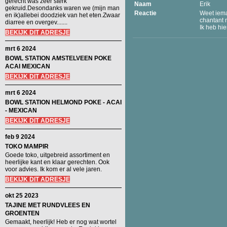
gerecht was zeer sterk
Naam
Erik
gekruid.Desondanks waren we (mijn man
Reactie
Weet iema
en ik)allebei doodziek van het eten.Zwaar
chantant 
diarree en overgev.......
Ik heb hi
BEKIJK DIT ADRESJE
mrt 6 2024
BOWL STATION AMSTELVEEN POKE
ACAI MEXICAN
BEKIJK DIT ADRESJE
mrt 6 2024
BOWL STATION HELMOND POKE - ACAI
- MEXICAN
BEKIJK DIT ADRESJE
feb 9 2024
TOKO MAMPIR
Goede toko, uitgebreid assortiment en
heerlijke kant en klaar gerechten. Ook
voor advies. Ik kom er al vele jaren.
BEKIJK DIT ADRESJE
okt 25 2023
TAJINE MET RUNDVLEES EN
GROENTEN
Gemaakt, heerlijk! Heb er nog wat wortel