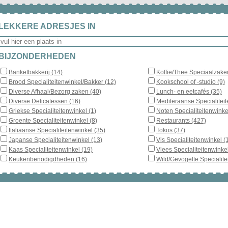
LEKKERE ADRESJES IN
BIJZONDERHEDEN
Banketbakkerij (14)
Koffie/Thee Speciaalzake
Brood Specialiteitenwinkel/Bakker (12)
Kookschool of -studio (9)
Diverse Afhaal/Bezorg zaken (40)
Lunch- en eetcafés (35)
Diverse Delicatessen (16)
Mediteraanse Specialiteit
Griekse Specialiteitenwinkel (1)
Noten Specialiteitenwinke
Groente Specialiteitenwinkel (8)
Restaurants (427)
Italiaanse Specialiteitenwinkel (35)
Tokos (37)
Japanse Specialiteitenwinkel (13)
Vis Specialiteitenwinkel (
Kaas Specialiteitenwinkel (19)
Vlees Specialiteitenwinkel
Keukenbenodigdheden (16)
Wild/Gevogelte Specialite