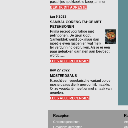
pasteitjes spekkoek te koop jammer
BEKIJK DIT ADRESJE
jan 9 2023
SAMBAL GORENG TAHOE MET
PETEHBONEN
Prima recept voor tahoe met
petihbonen. De geur klopt.
Santenblok werkt ook maar dan
moet je even raspen en wat melk
ter verdunning gebruiken. Als je er een
paar gebakken garnalen aan toevoegt
wordt.......
LEES ALLE RECENSIES
nov 27 2022
MOSTERDSAUS
Ik zocht een vegetarische variant op de
mosterdsaus die ik gewoonlijk maakte.
Onze vegetariër heeft er met smaak van
gegeten.
LEES ALLE RECENSIES
Recepten
Re
Groente gerechten
Am
Gevogelte gerechten
An