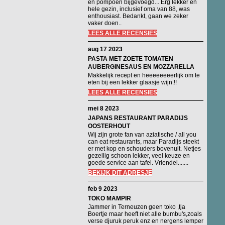
en pompoen bijgevoegd... Erg lekker en
hele gezin, inclusief oma van 88, was
enthousiast. Bedankt, gaan we zeker
vaker doen..
LEES ALLE RECENSIES
aug 17 2023
PASTA MET ZOETE TOMATEN
AUBERGINESAUS EN MOZZARELLA
Makkelijk recept en heeeeeeeerlijk om te
eten bij een lekker glaasje wijn.!!
LEES ALLE RECENSIES
mei 8 2023
JAPANS RESTAURANT PARADIJS
OOSTERHOUT
Wij zijn grote fan van aziatische / all you
can eat restaurants, maar Paradijs steekt
er met kop en schouders bovenuit. Netjes
gezellig schoon lekker, veel keuze en
goede service aan tafel. Vriendel.......
BEKIJK DIT ADRESJE
feb 9 2023
TOKO MAMPIR
Jammer in Terneuzen geen toko ,tja
Boertje maar heeft niet alle bumbu's,zoals
verse djuruk peruk enz en nergens lemper