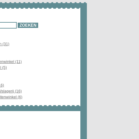
n (31)
enwinkel (11)
l (5)
16)
/slagerij (16)
itenwinkel (6)