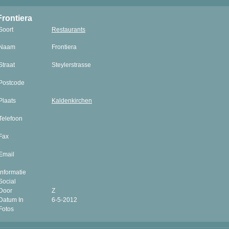
Frontiera
Soort
Restaurants
Naam
Frontiera
Straat
Steylerstrasse
Postcode
Plaats
Kaldenkirchen
Telefoon
Fax
Email
Informatie
Social
Door
Z
Datum In
6-5-2012
Fotos