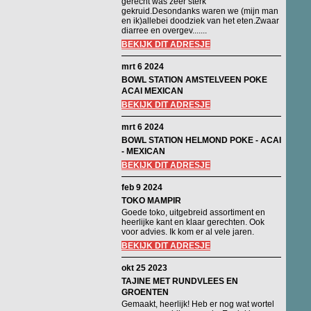
gerecht was zeer sterk
gekruid.Desondanks waren we (mijn man
en ik)allebei doodziek van het eten.Zwaar
diarree en overgev.......
BEKIJK DIT ADRESJE
mrt 6 2024
BOWL STATION AMSTELVEEN POKE
ACAI MEXICAN
BEKIJK DIT ADRESJE
mrt 6 2024
BOWL STATION HELMOND POKE - ACAI
- MEXICAN
BEKIJK DIT ADRESJE
feb 9 2024
TOKO MAMPIR
Goede toko, uitgebreid assortiment en
heerlijke kant en klaar gerechten. Ook
voor advies. Ik kom er al vele jaren.
BEKIJK DIT ADRESJE
okt 25 2023
TAJINE MET RUNDVLEES EN
GROENTEN
Gemaakt, heerlijk! Heb er nog wat wortel