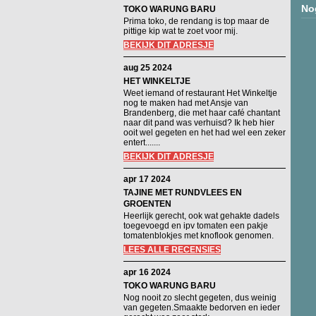
No
TOKO WARUNG BARU
Prima toko, de rendang is top maar de
pittige kip wat te zoet voor mij.
BEKIJK DIT ADRESJE
aug 25 2024
HET WINKELTJE
Weet iemand of restaurant Het Winkeltje
nog te maken had met Ansje van
Brandenberg, die met haar café chantant
naar dit pand was verhuisd? Ik heb hier
ooit wel gegeten en het had wel een zeker
entert.......
BEKIJK DIT ADRESJE
apr 17 2024
TAJINE MET RUNDVLEES EN
GROENTEN
Heerlijk gerecht, ook wat gehakte dadels
toegevoegd en ipv tomaten een pakje
tomatenblokjes met knoflook genomen.
LEES ALLE RECENSIES
apr 16 2024
TOKO WARUNG BARU
Nog nooit zo slecht gegeten, dus weinig
van gegeten.Smaakte bedorven en ieder