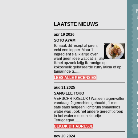
LAATSTE NIEUWS
apr 19 2026
SOTO AYAM
Ik maak dit recept al jaren,
echt een topper. Maar 1
ingredient sla ik altijd over
want geen idee wat dat is.. als
ik het opzoek krijg ik: romige op
kokosmelk gebaseerde curry laksa of op
tamarinde g.......
LEES ALLE RECENSIES
aug 31 2025
SANG LEE TOKO
VERSCHRIKKELIJK ! Wat een tegenvaller
vandaag. 2 gerechten gehaald , 1 met
sate saus hetgeen lichtbruin smaakloos
water was , ook het andere gerecht droop
in het water met een kleurtje.
Teruggegaa.......
BEKIJK DIT ADRESJE
nov 20 2024