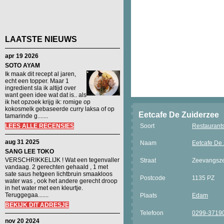
LAATSTE NIEUWS
apr 19 2026
SOTO AYAM
Ik maak dit recept al jaren,
echt een topper. Maar 1
ingredient sla ik altijd over
want geen idee wat dat is.. als
ik het opzoek krijg ik: romige op
kokosmelk gebaseerde curry laksa of op
Eetcafe De Zuiderzee
tamarinde g.......
LEES ALLE RECENSIES
Soort
Restaurant
aug 31 2025
Naam
Eetcafe De
SANG LEE TOKO
VERSCHRIKKELIJK ! Wat een tegenvaller
Straat
Zeevangsze
vandaag. 2 gerechten gehaald , 1 met
sate saus hetgeen lichtbruin smaakloos
Postcode
1135 PZ
water was , ook het andere gerecht droop
in het water met een kleurtje.
Teruggegaa.......
Plaats
Edam
BEKIJK DIT ADRESJE
Telefoon
0299-3719
nov 20 2024