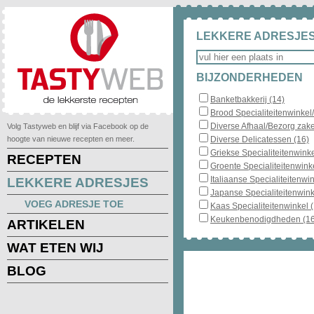
LEKKERE ADRESJES
BIJZONDERHEDEN
Banketbakkerij (14)
Brood Specialiteitenwinkel
Diverse Afhaal/Bezorg zake
Volg Tastyweb en blijf via Facebook op de
hoogte van nieuwe recepten en meer.
Diverse Delicatessen (16)
Griekse Specialiteitenwinke
RECEPTEN
Groente Specialiteitenwinke
Italiaanse Specialiteitenwin
LEKKERE ADRESJES
Japanse Specialiteitenwink
VOEG ADRESJE TOE
Kaas Specialiteitenwinkel 
Keukenbenodigdheden (16
ARTIKELEN
WAT ETEN WIJ
BLOG