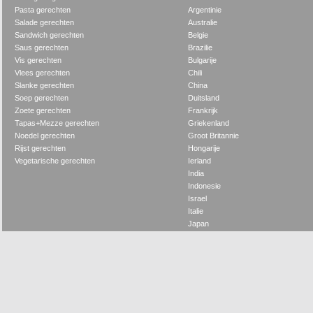
Pasta gerechten
Argentinie
Salade gerechten
Australie
Sandwich gerechten
Belgie
Saus gerechten
Brazilie
Vis gerechten
Bulgarije
Vlees gerechten
Chili
Slanke gerechten
China
Soep gerechten
Duitsland
Zoete gerechten
Frankrijk
Tapas+Mezze gerechten
Griekenland
Noedel gerechten
Groot Britannie
Rijst gerechten
Hongarije
Vegetarische gerechten
Ierland
India
Indonesie
Israel
Italie
Japan