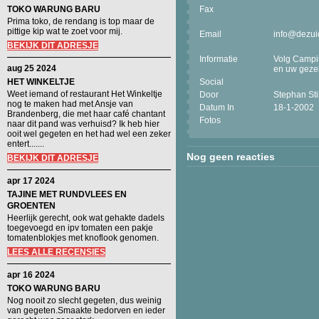
TOKO WARUNG BARU
Fax
Prima toko, de rendang is top maar de
pittige kip wat te zoet voor mij.
Email
info@dezui
BEKIJK DIT ADRESJE
Informatie
Volg Campin
aug 25 2024
en uw gezel
HET WINKELTJE
Social
Weet iemand of restaurant Het Winkeltje
Door
Stephan St
nog te maken had met Ansje van
Datum In
18-1-2002
Brandenberg, die met haar café chantant
Fotos
naar dit pand was verhuisd? Ik heb hier
ooit wel gegeten en het had wel een zeker
entert.......
Nog geen reacties
BEKIJK DIT ADRESJE
apr 17 2024
TAJINE MET RUNDVLEES EN
GROENTEN
Heerlijk gerecht, ook wat gehakte dadels
toegevoegd en ipv tomaten een pakje
tomatenblokjes met knoflook genomen.
LEES ALLE RECENSIES
apr 16 2024
TOKO WARUNG BARU
Nog nooit zo slecht gegeten, dus weinig
van gegeten.Smaakte bedorven en ieder