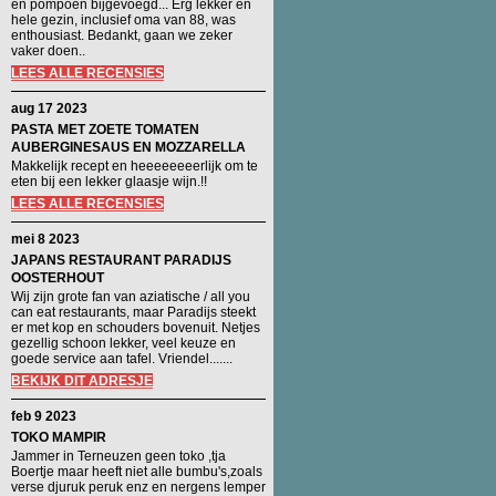
en pompoen bijgevoegd... Erg lekker en
hele gezin, inclusief oma van 88, was
enthousiast. Bedankt, gaan we zeker
vaker doen..
LEES ALLE RECENSIES
aug 17 2023
PASTA MET ZOETE TOMATEN
AUBERGINESAUS EN MOZZARELLA
Makkelijk recept en heeeeeeeerlijk om te
eten bij een lekker glaasje wijn.!!
LEES ALLE RECENSIES
mei 8 2023
JAPANS RESTAURANT PARADIJS
OOSTERHOUT
Wij zijn grote fan van aziatische / all you
can eat restaurants, maar Paradijs steekt
er met kop en schouders bovenuit. Netjes
gezellig schoon lekker, veel keuze en
goede service aan tafel. Vriendel.......
BEKIJK DIT ADRESJE
feb 9 2023
TOKO MAMPIR
Jammer in Terneuzen geen toko ,tja
Boertje maar heeft niet alle bumbu's,zoals
verse djuruk peruk enz en nergens lemper