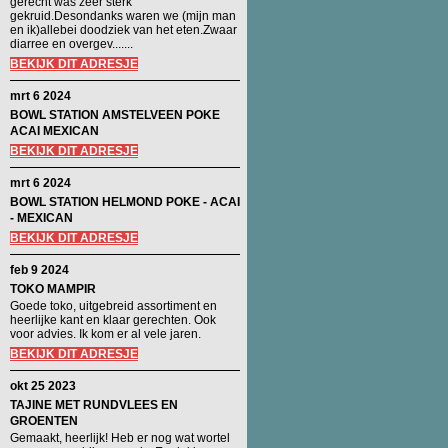
gerecht was zeer sterk
gekruid.Desondanks waren we (mijn man
en ik)allebei doodziek van het eten.Zwaar
diarree en overgev.......
BEKIJK DIT ADRESJE
mrt 6 2024
BOWL STATION AMSTELVEEN POKE
ACAI MEXICAN
BEKIJK DIT ADRESJE
mrt 6 2024
BOWL STATION HELMOND POKE - ACAI
- MEXICAN
BEKIJK DIT ADRESJE
feb 9 2024
TOKO MAMPIR
Goede toko, uitgebreid assortiment en
heerlijke kant en klaar gerechten. Ook
voor advies. Ik kom er al vele jaren.
BEKIJK DIT ADRESJE
okt 25 2023
TAJINE MET RUNDVLEES EN
GROENTEN
Gemaakt, heerlijk! Heb er nog wat wortel