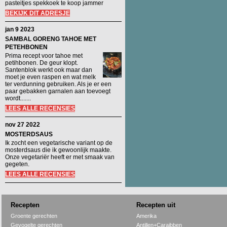
pasteitjes spekkoek te koop jammer
BEKIJK DIT ADRESJE
jan 9 2023
SAMBAL GORENG TAHOE MET
PETEHBONEN
Prima recept voor tahoe met
petihbonen. De geur klopt.
Santenblok werkt ook maar dan
moet je even raspen en wat melk
ter verdunning gebruiken. Als je er een
paar gebakken garnalen aan toevoegt
wordt.......
LEES ALLE RECENSIES
nov 27 2022
MOSTERDSAUS
Ik zocht een vegetarische variant op de
mosterdsaus die ik gewoonlijk maakte.
Onze vegetariër heeft er met smaak van
gegeten.
LEES ALLE RECENSIES
Recepten
Recepten uit
Groente gerechten
Amerika
Gevogelte gerechten
Antillen+Caraibben