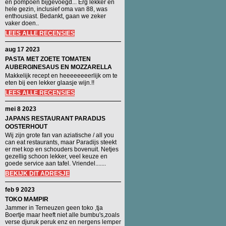
en pompoen bijgevoegd... Erg lekker en
hele gezin, inclusief oma van 88, was
enthousiast. Bedankt, gaan we zeker
vaker doen..
LEES ALLE RECENSIES
aug 17 2023
PASTA MET ZOETE TOMATEN
AUBERGINESAUS EN MOZZARELLA
Makkelijk recept en heeeeeeeerlijk om te
eten bij een lekker glaasje wijn.!!
LEES ALLE RECENSIES
mei 8 2023
JAPANS RESTAURANT PARADIJS
OOSTERHOUT
Wij zijn grote fan van aziatische / all you
can eat restaurants, maar Paradijs steekt
er met kop en schouders bovenuit. Netjes
gezellig schoon lekker, veel keuze en
goede service aan tafel. Vriendel.......
BEKIJK DIT ADRESJE
feb 9 2023
TOKO MAMPIR
Jammer in Terneuzen geen toko ,tja
Boertje maar heeft niet alle bumbu's,zoals
verse djuruk peruk enz en nergens lemper