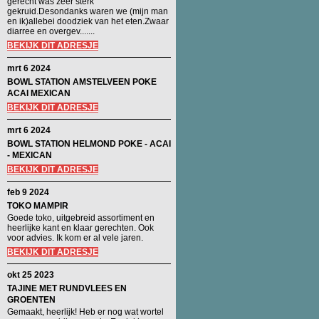
gerecht was zeer sterk
gekruid.Desondanks waren we (mijn man
en ik)allebei doodziek van het eten.Zwaar
diarree en overgev.......
BEKIJK DIT ADRESJE
mrt 6 2024
BOWL STATION AMSTELVEEN POKE
ACAI MEXICAN
BEKIJK DIT ADRESJE
mrt 6 2024
BOWL STATION HELMOND POKE - ACAI
- MEXICAN
BEKIJK DIT ADRESJE
feb 9 2024
TOKO MAMPIR
Goede toko, uitgebreid assortiment en
heerlijke kant en klaar gerechten. Ook
voor advies. Ik kom er al vele jaren.
BEKIJK DIT ADRESJE
okt 25 2023
TAJINE MET RUNDVLEES EN
GROENTEN
Gemaakt, heerlijk! Heb er nog wat wortel