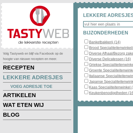
LEKKERE ADRESJES
BIJZONDERHEDEN
Banketbakkerij (14)
Brood Specialiteitenwinkel
Diverse Afhaal/Bezorg zake
Volg Tastyweb en blijf via Facebook op de
hoogte van nieuwe recepten en meer.
Diverse Delicatessen (16)
Griekse Specialiteitenwinke
RECEPTEN
Groente Specialiteitenwinke
Italiaanse Specialiteitenwin
LEKKERE ADRESJES
Japanse Specialiteitenwink
VOEG ADRESJE TOE
Kaas Specialiteitenwinkel 
Keukenbenodigdheden (16
ARTIKELEN
WAT ETEN WIJ
BLOG