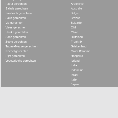
Pasta gerechten
Argentinie
Salade gerechten
Australie
Sandwich gerechten
Belgie
Saus gerechten
Brazilie
Vis gerechten
Bulgarije
Vlees gerechten
Chili
Slanke gerechten
China
Soep gerechten
Duitsland
Zoete gerechten
Frankrijk
Tapas+Mezze gerechten
Griekenland
Noedel gerechten
Groot Britannie
Rijst gerechten
Hongarije
Vegetarische gerechten
Ierland
India
Indonesie
Israel
Italie
Japan