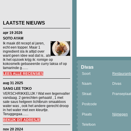
LAATSTE NIEUWS
apr 19 2026
SOTO AYAM
Ik maak dit recept al jaren,
echt een topper. Maar 1
ingredient sla ik altijd over
want geen idee wat dat is.. als
ik het opzoek krijg ik: romige op
kokosmelk gebaseerde curry laksa of op
Divas
tamarinde g.......
LEES ALLE RECENSIES
Soort
Restaurant
aug 31 2025
Naam
Divas
SANG LEE TOKO
VERSCHRIKKELIJK ! Wat een tegenvaller
Straat
Franseplaat
vandaag. 2 gerechten gehaald , 1 met
sate saus hetgeen lichtbruin smaakloos
Postcode
water was , ook het andere gerecht droop
in het water met een kleurtje.
Teruggegaa.......
Plaats
Nijmegen
BEKIJK DIT ADRESJE
Telefoon
nov 20 2024