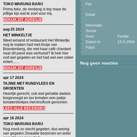
TOKO WARUNG BARU
Fax
Prima toko, de rendang is top maar de
pittige kip wat te zoet voor mij.
Email
BEKIJK DIT ADRESJE
Informatie
aug 25 2024
Social
HET WINKELTJE
Door
Femke
Weet iemand of restaurant Het Winkeltje
Datum In
15-5-2004
nog te maken had met Ansje van
Fotos
Brandenberg, die met haar café chantant
naar dit pand was verhuisd? Ik heb hier
ooit wel gegeten en het had wel een zeker
entert.......
Nog geen reacties
BEKIJK DIT ADRESJE
apr 17 2024
TAJINE MET RUNDVLEES EN
GROENTEN
Heerlijk gerecht, ook wat gehakte dadels
toegevoegd en ipv tomaten een pakje
tomatenblokjes met knoflook genomen.
LEES ALLE RECENSIES
apr 16 2024
TOKO WARUNG BARU
Nog nooit zo slecht gegeten, dus weinig
van gegeten.Smaakte bedorven en ieder