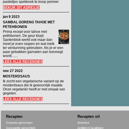
pasteitjes spekkoek te koop jammer
BEKIJK DIT ADRESJE
jan 9 2023
SAMBAL GORENG TAHOE MET
PETEHBONEN
Prima recept voor tahoe met
petihbonen. De geur klopt.
Santenblok werkt ook maar dan
moet je even raspen en wat melk
ter verdunning gebruiken. Als je er een
paar gebakken garnalen aan toevoegt
wordt.......
LEES ALLE RECENSIES
nov 27 2022
MOSTERDSAUS
Ik zocht een vegetarische variant op de
mosterdsaus die ik gewoonlijk maakte.
Onze vegetariër heeft er met smaak van
gegeten.
LEES ALLE RECENSIES
Recepten
Recepten uit
Groente gerechten
Amerika
Gevogelte gerechten
Antillen+Caraibben