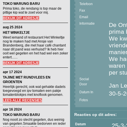
TOKO WARUNG BARU
Telefoon
Prima toko, de rendang is top maar de
Fax
pittige kip wat te zoet voor mij.
Email
BEKIJK DIT ADRESJE
Informatie
De Ont
aug 25 2024
prima 
HET WINKELTJE
We kwa
Weet iemand of restaurant Het Winkeltje
nog te maken had met Ansje van
vriend
Brandenberg, die met haar café chantant
naar dit pand was verhuisd? Ik heb hier
manier
ooit wel gegeten en het had wel een zeker
entert.......
We had
BEKIJK DIT ADRESJE
waren 
per stu
apr 17 2024
TAJINE MET RUNDVLEES EN
Social
GROENTEN
Door
Jan L
Heerlijk gerecht, ook wat gehakte dadels
toegevoegd en ipv tomaten een pakje
Datum In
30-5-
tomatenblokjes met knoflook genomen.
Fotos
LEES ALLE RECENSIES
apr 16 2024
Reacties op dit adres:
TOKO WARUNG BARU
Nog nooit zo slecht gegeten, dus weinig
van gegeten.Smaakte bedorven en ieder
Datum
25-3