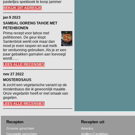
pasteitjes spekkoek te koop jammer
BEKIJK DIT ADRESJE
jan 9 2023
SAMBAL GORENG TAHOE MET
PETEHBONEN
Prima recept voor tahoe met
petihbonen. De geur klopt.
Santenblok werkt ook maar dan
moet je even raspen en wat melk
ter verdunning gebruiken. Als je er een
paar gebakken garnalen aan toevoegt
wordt.......
LEES ALLE RECENSIES
nov 27 2022
MOSTERDSAUS
Ik zocht een vegetarische variant op de
mosterdsaus die ik gewoonlijk maakte.
Onze vegetariër heeft er met smaak van
gegeten.
LEES ALLE RECENSIES
Recepten
Recepten uit
Groente gerechten
Amerika
Gevogelte gerechten
Antillen+Caraibben