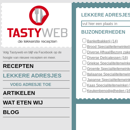
LEKKERE ADRESJES
BIJZONDERHEDEN
Banketbakkerij (14)
Brood Specialiteitenwinkel
Diverse Afhaal/Bezorg zake
Volg Tastyweb en blijf via Facebook op de
hoogte van nieuwe recepten en meer.
Diverse Delicatessen (16)
Griekse Specialiteitenwinke
RECEPTEN
Groente Specialiteitenwinke
Italiaanse Specialiteitenwin
LEKKERE ADRESJES
Japanse Specialiteitenwink
VOEG ADRESJE TOE
Kaas Specialiteitenwinkel 
Keukenbenodigdheden (16
ARTIKELEN
WAT ETEN WIJ
BLOG