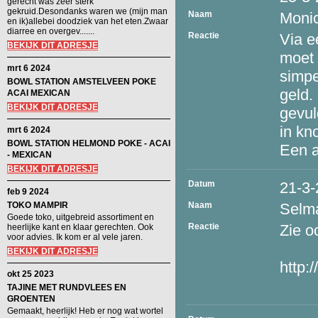
gerecht was zeer sterk
gekruid.Desondanks waren we (mijn man
Naam
Monic
en ik)allebei doodziek van het eten.Zwaar
diarree en overgev.......
Reactie
Via e
BEKIJK DIT ADRESJE
moet 
mrt 6 2024
simpe
BOWL STATION AMSTELVEEN POKE
geld.
ACAI MEXICAN
BEKIJK DIT ADRESJE
gevul
in kn
mrt 6 2024
BOWL STATION HELMOND POKE - ACAI
Een a
- MEXICAN
BEKIJK DIT ADRESJE
Datum
21-3
feb 9 2024
TOKO MAMPIR
Naam
Selm
Goede toko, uitgebreid assortiment en
Reactie
Zie o
heerlijke kant en klaar gerechten. Ook
voor advies. Ik kom er al vele jaren.
BEKIJK DIT ADRESJE
http:
okt 25 2023
TAJINE MET RUNDVLEES EN
GROENTEN
Gemaakt, heerlijk! Heb er nog wat wortel