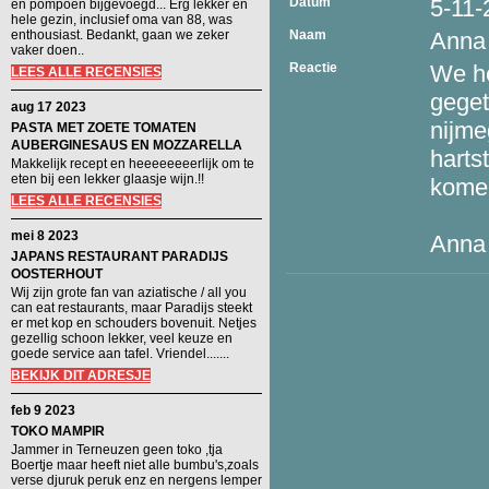
Datum
5-11-
en pompoen bijgevoegd... Erg lekker en
hele gezin, inclusief oma van 88, was
enthousiast. Bedankt, gaan we zeker
Naam
Anna
vaker doen..
Reactie
We he
LEES ALLE RECENSIES
geget
aug 17 2023
nijme
PASTA MET ZOETE TOMATEN
AUBERGINESAUS EN MOZZARELLA
harts
Makkelijk recept en heeeeeeeerlijk om te
eten bij een lekker glaasje wijn.!!
komen
LEES ALLE RECENSIES
mei 8 2023
Anna
JAPANS RESTAURANT PARADIJS
OOSTERHOUT
Wij zijn grote fan van aziatische / all you
can eat restaurants, maar Paradijs steekt
er met kop en schouders bovenuit. Netjes
gezellig schoon lekker, veel keuze en
goede service aan tafel. Vriendel.......
BEKIJK DIT ADRESJE
feb 9 2023
TOKO MAMPIR
Jammer in Terneuzen geen toko ,tja
Boertje maar heeft niet alle bumbu's,zoals
verse djuruk peruk enz en nergens lemper