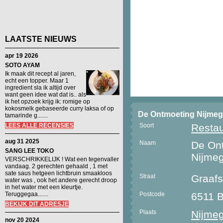
LAATSTE NIEUWS
apr 19 2026
SOTO AYAM
Ik maak dit recept al jaren,
echt een topper. Maar 1
ingredient sla ik altijd over
want geen idee wat dat is.. als
ik het opzoek krijg ik: romige op
kokosmelk gebaseerde curry laksa of op
De Ontmoeting Nijme
tamarinde g.......
LEES ALLE RECENSIES
Soort
Restau
aug 31 2025
Naam
De On
SANG LEE TOKO
Nijme
VERSCHRIKKELIJK ! Wat een tegenvaller
vandaag. 2 gerechten gehaald , 1 met
sate saus hetgeen lichtbruin smaakloos
Straat
Graaf
water was , ook het andere gerecht droop
in het water met een kleurtje.
Teruggegaa.......
Postcode
6511 
BEKIJK DIT ADRESJE
Plaats
Nijme
nov 20 2024