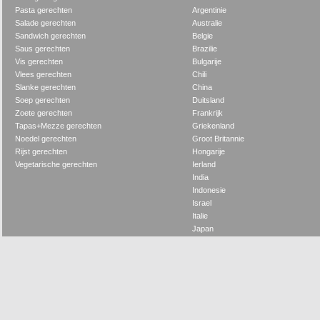
Pasta gerechten
Argentinie
Salade gerechten
Australie
Sandwich gerechten
Belgie
Saus gerechten
Brazilie
Vis gerechten
Bulgarije
Vlees gerechten
Chili
Slanke gerechten
China
Soep gerechten
Duitsland
Zoete gerechten
Frankrijk
Tapas+Mezze gerechten
Griekenland
Noedel gerechten
Groot Britannie
Rijst gerechten
Hongarije
Vegetarische gerechten
Ierland
India
Indonesie
Israel
Italie
Japan