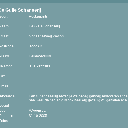
De Gulle Schanserij
Soort
Restaurants
Naam
De Gulle Schanserij
Straat
Moriaanseweg West 46
Postcode
3222 AD
Plaats
Hellevoetsluis
Telefoon
0181-322383
Fax
Email
Informatie
Een super gezellig eettentje wel vroeg genoeg reserveren ander
heel veel. de bedienig is ook heel erg gezellig wij genieten er 
Social
Door
A.Veenstra
Datum In
31-10-2005
Fotos