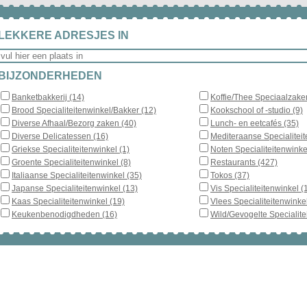
LEKKERE ADRESJES IN
BIJZONDERHEDEN
Banketbakkerij (14)
Koffie/Thee Speciaalzake
Brood Specialiteitenwinkel/Bakker (12)
Kookschool of -studio (9)
Diverse Afhaal/Bezorg zaken (40)
Lunch- en eetcafés (35)
Diverse Delicatessen (16)
Mediteraanse Specialiteit
Griekse Specialiteitenwinkel (1)
Noten Specialiteitenwinke
Groente Specialiteitenwinkel (8)
Restaurants (427)
Italiaanse Specialiteitenwinkel (35)
Tokos (37)
Japanse Specialiteitenwinkel (13)
Vis Specialiteitenwinkel (
Kaas Specialiteitenwinkel (19)
Vlees Specialiteitenwinkel
Keukenbenodigdheden (16)
Wild/Gevogelte Specialite