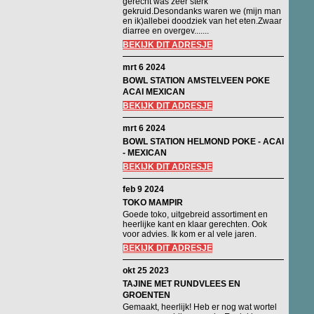
gerecht was zeer sterk
gekruid.Desondanks waren we (mijn man
en ik)allebei doodziek van het eten.Zwaar
diarree en overgev.......
BEKIJK DIT ADRESJE
mrt 6 2024
BOWL STATION AMSTELVEEN POKE
ACAI MEXICAN
BEKIJK DIT ADRESJE
mrt 6 2024
BOWL STATION HELMOND POKE - ACAI
- MEXICAN
BEKIJK DIT ADRESJE
feb 9 2024
TOKO MAMPIR
Goede toko, uitgebreid assortiment en
heerlijke kant en klaar gerechten. Ook
voor advies. Ik kom er al vele jaren.
BEKIJK DIT ADRESJE
okt 25 2023
TAJINE MET RUNDVLEES EN
GROENTEN
Gemaakt, heerlijk! Heb er nog wat wortel