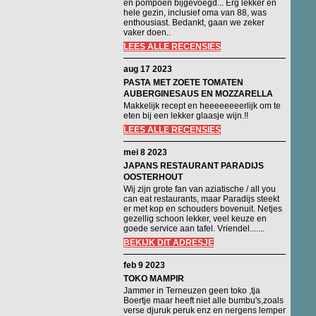
en pompoen bijgevoegd... Erg lekker en
hele gezin, inclusief oma van 88, was
enthousiast. Bedankt, gaan we zeker
vaker doen..
LEES ALLE RECENSIES
aug 17 2023
PASTA MET ZOETE TOMATEN
AUBERGINESAUS EN MOZZARELLA
Makkelijk recept en heeeeeeeerlijk om te
eten bij een lekker glaasje wijn.!!
LEES ALLE RECENSIES
mei 8 2023
JAPANS RESTAURANT PARADIJS
OOSTERHOUT
Wij zijn grote fan van aziatische / all you
can eat restaurants, maar Paradijs steekt
er met kop en schouders bovenuit. Netjes
gezellig schoon lekker, veel keuze en
goede service aan tafel. Vriendel.......
BEKIJK DIT ADRESJE
feb 9 2023
TOKO MAMPIR
Jammer in Terneuzen geen toko ,tja
Boertje maar heeft niet alle bumbu's,zoals
verse djuruk peruk enz en nergens lemper