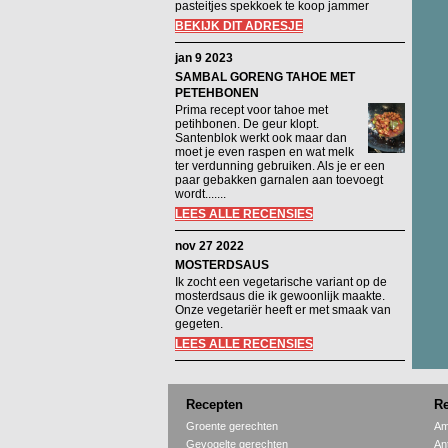
pasteitjes spekkoek te koop jammer
BEKIJK DIT ADRESJE
jan 9 2023
SAMBAL GORENG TAHOE MET
PETEHBONEN
Prima recept voor tahoe met
petihbonen. De geur klopt.
Santenblok werkt ook maar dan
moet je even raspen en wat melk
ter verdunning gebruiken. Als je er een
paar gebakken garnalen aan toevoegt
wordt.......
LEES ALLE RECENSIES
nov 27 2022
MOSTERDSAUS
Ik zocht een vegetarische variant op de
mosterdsaus die ik gewoonlijk maakte.
Onze vegetariër heeft er met smaak van
gegeten.
LEES ALLE RECENSIES
Recepten
Re
Groente gerechten
Am
Gevogelte gerechten
An