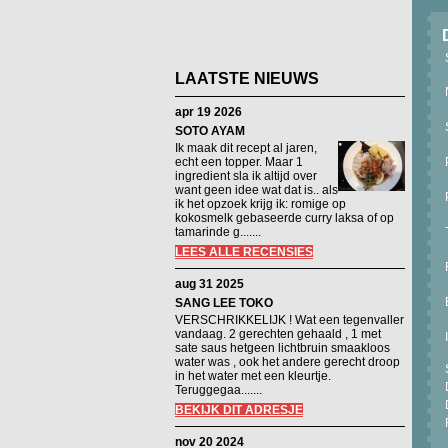
LAATSTE NIEUWS
apr 19 2026
SOTO AYAM
Ik maak dit recept al jaren,
echt een topper. Maar 1
ingredient sla ik altijd over
want geen idee wat dat is.. als
ik het opzoek krijg ik: romige op
kokosmelk gebaseerde curry laksa of op
tamarinde g.......
LEES ALLE RECENSIES
aug 31 2025
SANG LEE TOKO
VERSCHRIKKELIJK ! Wat een tegenvaller
vandaag. 2 gerechten gehaald , 1 met
sate saus hetgeen lichtbruin smaakloos
water was , ook het andere gerecht droop
in het water met een kleurtje.
Teruggegaa.......
BEKIJK DIT ADRESJE
nov 20 2024