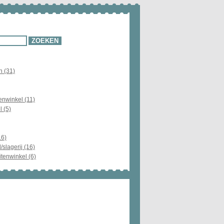
n (31)
enwinkel (11)
l (5)
16)
/slagerij (16)
itenwinkel (6)