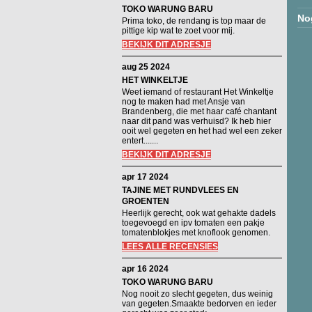
TOKO WARUNG BARU
No
Prima toko, de rendang is top maar de
pittige kip wat te zoet voor mij.
BEKIJK DIT ADRESJE
aug 25 2024
HET WINKELTJE
Weet iemand of restaurant Het Winkeltje
nog te maken had met Ansje van
Brandenberg, die met haar café chantant
naar dit pand was verhuisd? Ik heb hier
ooit wel gegeten en het had wel een zeker
entert.......
BEKIJK DIT ADRESJE
apr 17 2024
TAJINE MET RUNDVLEES EN
GROENTEN
Heerlijk gerecht, ook wat gehakte dadels
toegevoegd en ipv tomaten een pakje
tomatenblokjes met knoflook genomen.
LEES ALLE RECENSIES
apr 16 2024
TOKO WARUNG BARU
Nog nooit zo slecht gegeten, dus weinig
van gegeten.Smaakte bedorven en ieder