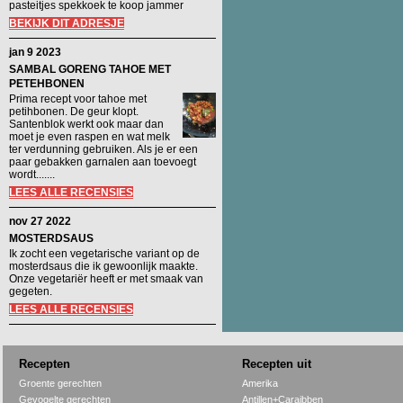
pasteitjes spekkoek te koop jammer
BEKIJK DIT ADRESJE
jan 9 2023
SAMBAL GORENG TAHOE MET
PETEHBONEN
Prima recept voor tahoe met
petihbonen. De geur klopt.
Santenblok werkt ook maar dan
moet je even raspen en wat melk
ter verdunning gebruiken. Als je er een
paar gebakken garnalen aan toevoegt
wordt.......
LEES ALLE RECENSIES
nov 27 2022
MOSTERDSAUS
Ik zocht een vegetarische variant op de
mosterdsaus die ik gewoonlijk maakte.
Onze vegetariër heeft er met smaak van
gegeten.
LEES ALLE RECENSIES
Recepten
Recepten uit
Groente gerechten
Amerika
Gevogelte gerechten
Antillen+Caraibben