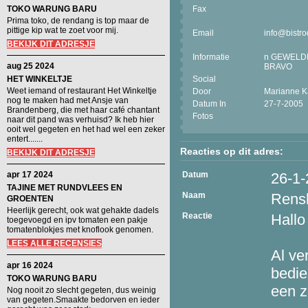
TOKO WARUNG BARU
Fax
Prima toko, de rendang is top maar de
pittige kip wat te zoet voor mij.
Email
info@bistro
BEKIJK DIT ADRESJE
Informatie
n GEWELDIG 
aug 25 2024
BRAVO
HET WINKELTJE
Social
Weet iemand of restaurant Het Winkeltje
Door
Marianne 
nog te maken had met Ansje van
Datum In
27-7-2005
Brandenberg, die met haar café chantant
Fotos
naar dit pand was verhuisd? Ik heb hier
ooit wel gegeten en het had wel een zeker
entert.......
Reacties op dit adres:
BEKIJK DIT ADRESJE
apr 17 2024
Datum
26-1
TAJINE MET RUNDVLEES EN
Naam
Rens
GROENTEN
Heerlijk gerecht, ook wat gehakte dadels
Reactie
Hallo
toegevoegd en ipv tomaten een pakje
tomatenblokjes met knoflook genomen.
LEES ALLE RECENSIES
Al ve
apr 16 2024
bedie
TOKO WARUNG BARU
een z
Nog nooit zo slecht gegeten, dus weinig
van gegeten.Smaakte bedorven en ieder