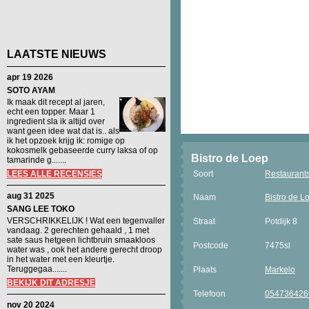
LAATSTE NIEUWS
apr 19 2026
SOTO AYAM
Ik maak dit recept al jaren,
echt een topper. Maar 1
ingredient sla ik altijd over
want geen idee wat dat is.. als
ik het opzoek krijg ik: romige op
kokosmelk gebaseerde curry laksa of op
Bistro de Loep
tamarinde g.......
LEES ALLE RECENSIES
Soort
Restaurant
aug 31 2025
Naam
Bistro de L
SANG LEE TOKO
VERSCHRIKKELIJK ! Wat een tegenvaller
Straat
Potdijk 8
vandaag. 2 gerechten gehaald , 1 met
sate saus hetgeen lichtbruin smaakloos
Postcode
7475sl
water was , ook het andere gerecht droop
in het water met een kleurtje.
Teruggegaa.......
Plaats
Markelo
BEKIJK DIT ADRESJE
Telefoon
054736426
nov 20 2024