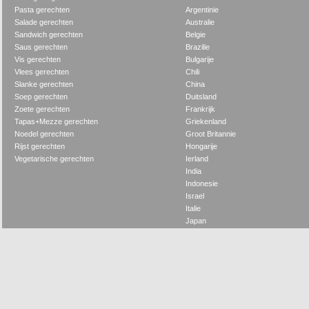
Pasta gerechten
Argentinie
Salade gerechten
Australie
Sandwich gerechten
Belgie
Saus gerechten
Brazilie
Vis gerechten
Bulgarije
Vlees gerechten
Chili
Slanke gerechten
China
Soep gerechten
Duitsland
Zoete gerechten
Frankrijk
Tapas+Mezze gerechten
Griekenland
Noedel gerechten
Groot Britannie
Rijst gerechten
Hongarije
Vegetarische gerechten
Ierland
India
Indonesie
Israel
Italie
Japan