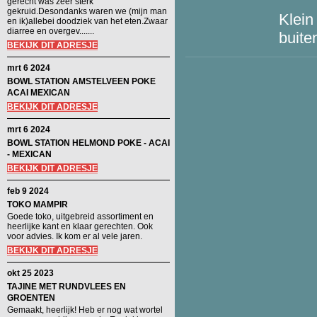
gerecht was zeer sterk
gekruid.Desondanks waren we (mijn man
Klein
en ik)allebei doodziek van het eten.Zwaar
diarree en overgev.......
buit
BEKIJK DIT ADRESJE
mrt 6 2024
BOWL STATION AMSTELVEEN POKE
ACAI MEXICAN
BEKIJK DIT ADRESJE
mrt 6 2024
BOWL STATION HELMOND POKE - ACAI
- MEXICAN
BEKIJK DIT ADRESJE
feb 9 2024
TOKO MAMPIR
Goede toko, uitgebreid assortiment en
heerlijke kant en klaar gerechten. Ook
voor advies. Ik kom er al vele jaren.
BEKIJK DIT ADRESJE
okt 25 2023
TAJINE MET RUNDVLEES EN
GROENTEN
Gemaakt, heerlijk! Heb er nog wat wortel