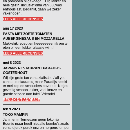
en pompoen bijgevoegd... Erg lekker en
hele gezin, inclusief oma van 88, was
enthousiast. Bedankt, gaan we zeker
vaker doen..
LEES ALLE RECENSIES
aug 17 2023
PASTA MET ZOETE TOMATEN
AUBERGINESAUS EN MOZZARELLA
Makkelijk recept en heeeeeeeerlijk om te
eten bij een lekker glaasje wijn.!!
LEES ALLE RECENSIES
mei 8 2023
JAPANS RESTAURANT PARADIJS
OOSTERHOUT
Wij zijn grote fan van aziatische / all you
can eat restaurants, maar Paradijs steekt
er met kop en schouders bovenuit. Netjes
gezellig schoon lekker, veel keuze en
goede service aan tafel. Vriendel.......
BEKIJK DIT ADRESJE
feb 9 2023
TOKO MAMPIR
Jammer in Terneuzen geen toko ,tja
Boertje maar heeft niet alle bumbu's,zoals
verse djuruk peruk enz en nergens lemper