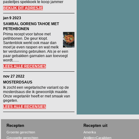
pasteitjes spekkoek te koop jammer
BEKIJK DIT ADRESJE
jan 9 2023
SAMBAL GORENG TAHOE MET
PETEHBONEN
Prima recept voor tahoe met
petihbonen. De geur klopt.
Santenblok werkt ook maar dan
moet je even raspen en wat melk
ter verdunning gebruiken. Als je er een
paar gebakken garnalen aan toevoegt
wordt.......
LEES ALLE RECENSIES
nov 27 2022
MOSTERDSAUS
Ik zocht een vegetarische variant op de
mosterdsaus die ik gewoonlijk maakte.
Onze vegetariër heeft er met smaak van
gegeten.
LEES ALLE RECENSIES
Recepten
Recepten uit
Groente gerechten
Amerika
Gevogelte gerechten
Antillen+Caraibben