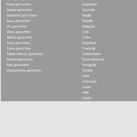
Pasta gerechten
Argentinie
Salade gerechten
Australie
Sandwich gerechten
Belgie
Saus gerechten
Brazilie
Vis gerechten
Bulgarije
Vlees gerechten
Chili
Slanke gerechten
China
Soep gerechten
Duitsland
Zoete gerechten
Frankrijk
Tapas+Mezze gerechten
Griekenland
Noedel gerechten
Groot Britannie
Rijst gerechten
Hongarije
Vegetarische gerechten
Ierland
India
Indonesie
Israel
Italie
Japan