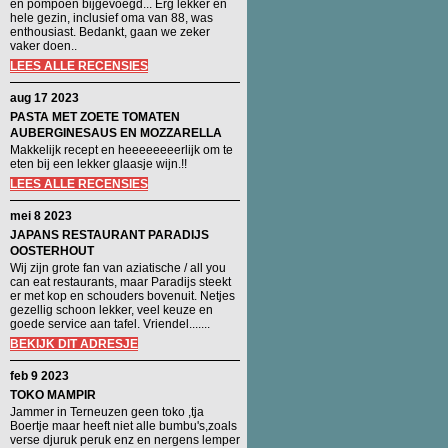
en pompoen bijgevoegd... Erg lekker en
hele gezin, inclusief oma van 88, was
enthousiast. Bedankt, gaan we zeker
vaker doen..
LEES ALLE RECENSIES
aug 17 2023
PASTA MET ZOETE TOMATEN
AUBERGINESAUS EN MOZZARELLA
Makkelijk recept en heeeeeeeerlijk om te
eten bij een lekker glaasje wijn.!!
LEES ALLE RECENSIES
mei 8 2023
JAPANS RESTAURANT PARADIJS
OOSTERHOUT
Wij zijn grote fan van aziatische / all you
can eat restaurants, maar Paradijs steekt
er met kop en schouders bovenuit. Netjes
gezellig schoon lekker, veel keuze en
goede service aan tafel. Vriendel.......
BEKIJK DIT ADRESJE
feb 9 2023
TOKO MAMPIR
Jammer in Terneuzen geen toko ,tja
Boertje maar heeft niet alle bumbu's,zoals
verse djuruk peruk enz en nergens lemper