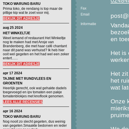
02484
TOKO WARUNG BARU
Fax
Prima toko, de rendang is top maar de
pittige kip wat te zoet voor mij.
Email
post@b
BEKIJK DIT ADRESJE
Informatie
Vandaa
aug 25 2024
bezoek
HET WINKELTJE
en toe
Weet iemand of restaurant Het Winkeltje
nog te maken had met Ansje van
Brandenberg, die met haar café chantant
naar dit pand was verhuisd? Ik heb hier
Het is
ooit wel gegeten en het had wel een zeker
entert.......
werke
BEKIJK DIT ADRESJE
Het zit
apr 17 2024
TAJINE MET RUNDVLEES EN
het ru
GROENTEN
wat la
Heerlijk gerecht, ook wat gehakte dadels
toegevoegd en ipv tomaten een pakje
tomatenblokjes met knoflook genomen.
Onze k
LEES ALLE RECENSIES
mierik
apr 16 2024
pruime
TOKO WARUNG BARU
Nog nooit zo slecht gegeten, dus weinig
van gegeten.Smaakte bedorven en ieder
We dee