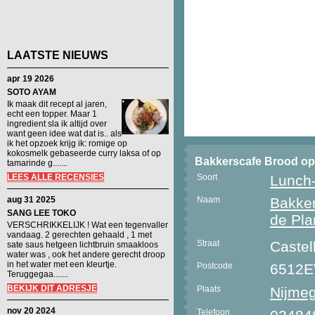
LAATSTE NIEUWS
apr 19 2026
SOTO AYAM
Ik maak dit recept al jaren,
echt een topper. Maar 1
ingredient sla ik altijd over
want geen idee wat dat is.. als
ik het opzoek krijg ik: romige op
kokosmelk gebaseerde curry laksa of op
Bakkerscafe Brood op
tamarinde g.......
LEES ALLE RECENSIES
Soort
Lunch-
aug 31 2025
Naam
Bakker
SANG LEE TOKO
de Pla
VERSCHRIKKELIJK ! Wat een tegenvaller
vandaag. 2 gerechten gehaald , 1 met
Straat
Castel
sate saus hetgeen lichtbruin smaakloos
water was , ook het andere gerecht droop
in het water met een kleurtje.
Postcode
6512E
Teruggegaa.......
BEKIJK DIT ADRESJE
Plaats
Nijme
nov 20 2024
Telefoon