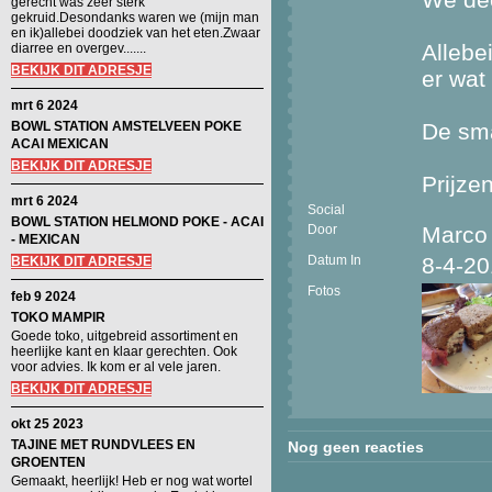
gerecht was zeer sterk
gekruid.Desondanks waren we (mijn man
en ik)allebei doodziek van het eten.Zwaar
Allebe
diarree en overgev.......
BEKIJK DIT ADRESJE
er wat
mrt 6 2024
BOWL STATION AMSTELVEEN POKE
De sma
ACAI MEXICAN
BEKIJK DIT ADRESJE
Prijzen
mrt 6 2024
Social
BOWL STATION HELMOND POKE - ACAI
Door
Marco
- MEXICAN
Datum In
8-4-2
BEKIJK DIT ADRESJE
Fotos
feb 9 2024
TOKO MAMPIR
Goede toko, uitgebreid assortiment en
heerlijke kant en klaar gerechten. Ook
voor advies. Ik kom er al vele jaren.
BEKIJK DIT ADRESJE
okt 25 2023
TAJINE MET RUNDVLEES EN
Nog geen reacties
GROENTEN
Gemaakt, heerlijk! Heb er nog wat wortel