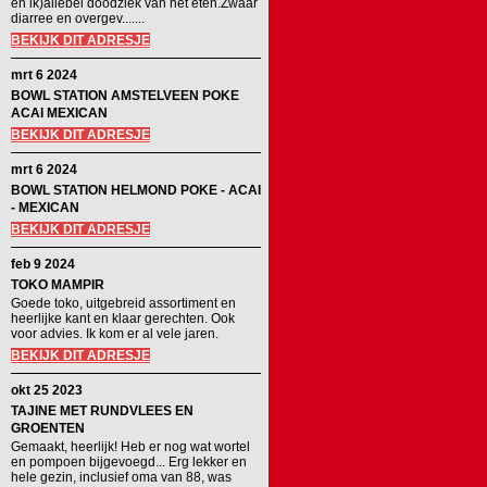
en ik)allebei doodziek van het eten.Zwaar
diarree en overgev.......
BEKIJK DIT ADRESJE
mrt 6 2024
BOWL STATION AMSTELVEEN POKE
ACAI MEXICAN
BEKIJK DIT ADRESJE
mrt 6 2024
BOWL STATION HELMOND POKE - ACAI
- MEXICAN
BEKIJK DIT ADRESJE
feb 9 2024
TOKO MAMPIR
Goede toko, uitgebreid assortiment en
heerlijke kant en klaar gerechten. Ook
voor advies. Ik kom er al vele jaren.
BEKIJK DIT ADRESJE
okt 25 2023
TAJINE MET RUNDVLEES EN
GROENTEN
Gemaakt, heerlijk! Heb er nog wat wortel
en pompoen bijgevoegd... Erg lekker en
hele gezin, inclusief oma van 88, was