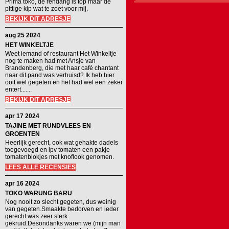
Prima toko, de rendang is top maar de
pittige kip wat te zoet voor mij.
BEKIJK DIT ADRESJE
aug 25 2024
HET WINKELTJE
Weet iemand of restaurant Het Winkeltje
nog te maken had met Ansje van
Brandenberg, die met haar café chantant
naar dit pand was verhuisd? Ik heb hier
ooit wel gegeten en het had wel een zeker
entert.......
BEKIJK DIT ADRESJE
apr 17 2024
TAJINE MET RUNDVLEES EN
GROENTEN
Heerlijk gerecht, ook wat gehakte dadels
toegevoegd en ipv tomaten een pakje
tomatenblokjes met knoflook genomen.
LEES ALLE RECENSIES
apr 16 2024
TOKO WARUNG BARU
Nog nooit zo slecht gegeten, dus weinig
van gegeten.Smaakte bedorven en ieder
gerecht was zeer sterk
gekruid.Desondanks waren we (mijn man