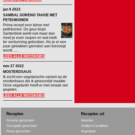
jan 9 2023
SAMBAL GORENG TAHOE MET
PETEHBONEN
Prima recept voor tahoe met
petihbonen. De geur klopt.
Santenblok werkt ook maar dan
moet je even raspen en wat melk
ter verdunning gebruiken. Als je er een
paar gebakken garnalen aan toevoegt
wordt.......
LEES ALLE RECENSIES
nov 27 2022
MOSTERDSAUS
Ik zocht een vegetarische variant op de
mosterdsaus die ik gewoonlijk maakte.
Onze vegetariër heeft er met smaak van
gegeten.
LEES ALLE RECENSIES
Recepten
Recepten uit
Groente gerechten
Amerika
Gevogelte gerechten
Antillen+Caraibben
Pasta gerechten
Argentinie