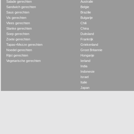
Salade gerechten
Australie
Sandwich gerechten
Belgie
Saus gerechten
Brazilie
Vis gerechten
Bulgarije
Vlees gerechten
Chili
Slanke gerechten
China
Soep gerechten
Duitsland
Zoete gerechten
Frankrijk
Tapas+Mezze gerechten
Griekenland
Noedel gerechten
Groot Britannie
Rijst gerechten
Hongarije
Vegetarische gerechten
Ierland
India
Indonesie
Israel
Italie
Japan