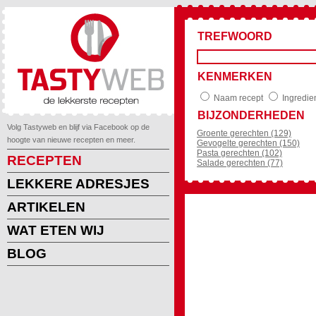
TREFWOORD
KENMERKEN
Naam recept
Ingredie
BIJZONDERHEDEN
Volg Tastyweb en blijf via Facebook op de
Groente gerechten (129)
hoogte van nieuwe recepten en meer.
Gevogelte gerechten (150)
Pasta gerechten (102)
RECEPTEN
Salade gerechten (77)
LEKKERE ADRESJES
ARTIKELEN
WAT ETEN WIJ
BLOG