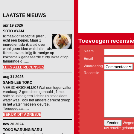
LAATSTE NIEUWS
apr 19 2026
SOTO AYAM
Ik maak dit recept al jaren,
Toevoegen recensie
echt een topper. Maar 1
ingredient sla ik altijd over
want geen idee wat dat is.. als
Naam
ik het opzoek krijg ik: romige op
kokosmelk gebaseerde curry laksa of op
Email
tamarinde g.......
Waardering
LEES ALLE RECENSIES
Recensie
aug 31 2025
SANG LEE TOKO
VERSCHRIKKELIJK ! Wat een tegenvaller
vandaag. 2 gerechten gehaald , 1 met
sate saus hetgeen lichtbruin smaakloos
water was , ook het andere gerecht droop
in het water met een kleurtje.
Teruggegaa.......
BEKIJK DIT ADRESJE
Wegens
nov 20 2024
uw reactie getoon
TOKO WARUNG BARU