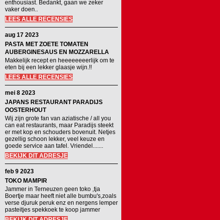
enthousiast. Bedankt, gaan we zeker
vaker doen..
LEES ALLE RECENSIES
aug 17 2023
PASTA MET ZOETE TOMATEN
AUBERGINESAUS EN MOZZARELLA
Makkelijk recept en heeeeeeeerlijk om te
eten bij een lekker glaasje wijn.!!
LEES ALLE RECENSIES
mei 8 2023
JAPANS RESTAURANT PARADIJS
OOSTERHOUT
Wij zijn grote fan van aziatische / all you
can eat restaurants, maar Paradijs steekt
er met kop en schouders bovenuit. Netjes
gezellig schoon lekker, veel keuze en
goede service aan tafel. Vriendel.......
BEKIJK DIT ADRESJE
feb 9 2023
TOKO MAMPIR
Jammer in Terneuzen geen toko ,tja
Boertje maar heeft niet alle bumbu's,zoals
verse djuruk peruk enz en nergens lemper
pasteitjes spekkoek te koop jammer
BEKIJK DIT ADRESJE