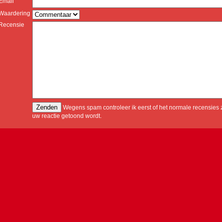
Email
Waardering
Recensie
Wegens spam controleer ik eerst of het normale recensies z
uw reactie getoond wordt.