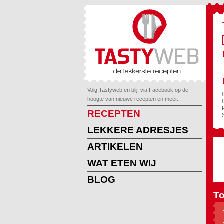
Volg Tastyweb en blijf via Facebook op de
hoogte van nieuwe recepten en meer.
RECEPTEN
LEKKERE ADRESJES
ARTIKELEN
WAT ETEN WIJ
BLOG
To