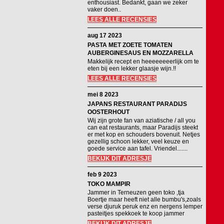
enthousiast. Bedankt, gaan we zeker
vaker doen..
LEES ALLE RECENSIES
aug 17 2023
PASTA MET ZOETE TOMATEN
AUBERGINESAUS EN MOZZARELLA
Makkelijk recept en heeeeeeeerlijk om te
eten bij een lekker glaasje wijn.!!
LEES ALLE RECENSIES
mei 8 2023
JAPANS RESTAURANT PARADIJS
OOSTERHOUT
Wij zijn grote fan van aziatische / all you
can eat restaurants, maar Paradijs steekt
er met kop en schouders bovenuit. Netjes
gezellig schoon lekker, veel keuze en
goede service aan tafel. Vriendel.......
BEKIJK DIT ADRESJE
feb 9 2023
TOKO MAMPIR
Jammer in Terneuzen geen toko ,tja
Boertje maar heeft niet alle bumbu's,zoals
verse djuruk peruk enz en nergens lemper
pasteitjes spekkoek te koop jammer
BEKIJK DIT ADRESJE