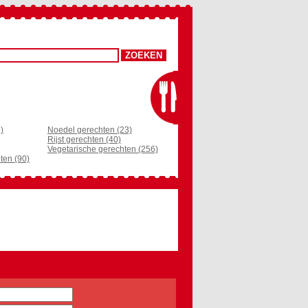
)
Noedel gerechten (23)
Rijst gerechten (40)
Vegetarische gerechten (256)
ten (90)