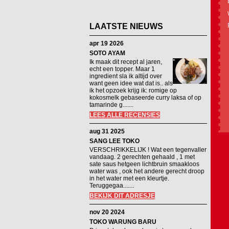
LAATSTE NIEUWS
apr 19 2026
SOTO AYAM
Ik maak dit recept al jaren,
echt een topper. Maar 1
ingredient sla ik altijd over
want geen idee wat dat is.. als
ik het opzoek krijg ik: romige op
kokosmelk gebaseerde curry laksa of op
tamarinde g.......
LEES ALLE RECENSIES
aug 31 2025
SANG LEE TOKO
VERSCHRIKKELIJK ! Wat een tegenvaller
vandaag. 2 gerechten gehaald , 1 met
sate saus hetgeen lichtbruin smaakloos
water was , ook het andere gerecht droop
in het water met een kleurtje.
Teruggegaa.......
BEKIJK DIT ADRESJE
nov 20 2024
TOKO WARUNG BARU