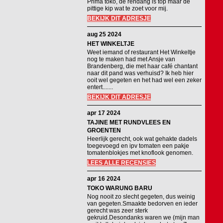
Prima toko, de rendang is top maar de
pittige kip wat te zoet voor mij.
BEKIJK DIT ADRESJE
aug 25 2024
HET WINKELTJE
Weet iemand of restaurant Het Winkeltje
nog te maken had met Ansje van
Brandenberg, die met haar café chantant
naar dit pand was verhuisd? Ik heb hier
ooit wel gegeten en het had wel een zeker
entert.......
BEKIJK DIT ADRESJE
apr 17 2024
TAJINE MET RUNDVLEES EN
GROENTEN
Heerlijk gerecht, ook wat gehakte dadels
toegevoegd en ipv tomaten een pakje
tomatenblokjes met knoflook genomen.
LEES ALLE RECENSIES
apr 16 2024
TOKO WARUNG BARU
Nog nooit zo slecht gegeten, dus weinig
van gegeten.Smaakte bedorven en ieder
gerecht was zeer sterk
gekruid.Desondanks waren we (mijn man