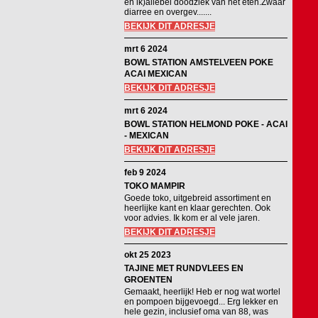
en ik)allebei doodziek van het eten.Zwaar
diarree en overgev.......
BEKIJK DIT ADRESJE
mrt 6 2024
BOWL STATION AMSTELVEEN POKE
ACAI MEXICAN
BEKIJK DIT ADRESJE
mrt 6 2024
BOWL STATION HELMOND POKE - ACAI
- MEXICAN
BEKIJK DIT ADRESJE
feb 9 2024
TOKO MAMPIR
Goede toko, uitgebreid assortiment en
heerlijke kant en klaar gerechten. Ook
voor advies. Ik kom er al vele jaren.
BEKIJK DIT ADRESJE
okt 25 2023
TAJINE MET RUNDVLEES EN
GROENTEN
Gemaakt, heerlijk! Heb er nog wat wortel
en pompoen bijgevoegd... Erg lekker en
hele gezin, inclusief oma van 88, was