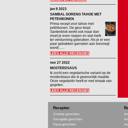
jan 9 2023
SAMBAL GORENG TAHOE MET
PETEHBONEN
Prima recept voor tahoe met
petihbonen. De geur klopt.
Santenblok werkt ook maar dan
moet je even raspen en wat melk
ter verdunning gebruiken. Als je er een
paar gebakken garnalen aan toevoegt
wordt.......
LEES ALLE RECENSIES
nov 27 2022
MOSTERDSAUS
Ik zocht een vegetarische variant op de
mosterdsaus die ik gewoonlijk maakte.
Onze vegetariër heeft er met smaak van
gegeten.
LEES ALLE RECENSIES
Recepten
Re
Groente gerechten
Am
Gevogelte gerechten
An
Pasta gerechten
Ar