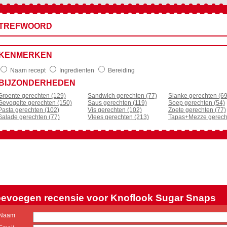
TREFWOORD
KENMERKEN
Naam recept
Ingredienten
Bereiding
BIJZONDERHEDEN
Groente gerechten (129)
Sandwich gerechten (77)
Slanke gerechten (69
Gevogelte gerechten (150)
Saus gerechten (119)
Soep gerechten (54)
Pasta gerechten (102)
Vis gerechten (102)
Zoete gerechten (77)
Salade gerechten (77)
Vlees gerechten (213)
Tapas+Mezze gerech
evoegen recensie voor Knoflook Sugar Snaps
Naam