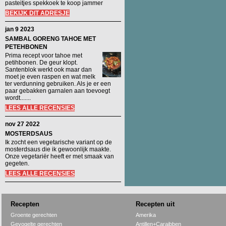
pasteitjes spekkoek te koop jammer
BEKIJK DIT ADRESJE
jan 9 2023
SAMBAL GORENG TAHOE MET
PETEHBONEN
Prima recept voor tahoe met
petihbonen. De geur klopt.
Santenblok werkt ook maar dan
moet je even raspen en wat melk
ter verdunning gebruiken. Als je er een
paar gebakken garnalen aan toevoegt
wordt.......
LEES ALLE RECENSIES
nov 27 2022
MOSTERDSAUS
Ik zocht een vegetarische variant op de
mosterdsaus die ik gewoonlijk maakte.
Onze vegetariër heeft er met smaak van
gegeten.
LEES ALLE RECENSIES
Recepten
Recepten uit
Groente gerechten
Amerika
Gevogelte gerechten
Antillen+Caraibben