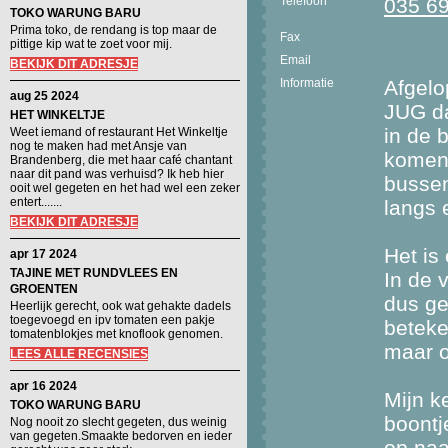
Telefoon
035 6
TOKO WARUNG BARU
Prima toko, de rendang is top maar de
Fax
pittige kip wat te zoet voor mij.
Email
BEKIJK DIT ADRESJE
Informatie
Afgelo
aug 25 2024
JUG da
HET WINKELTJE
in de 
Weet iemand of restaurant Het Winkeltje
nog te maken had met Ansje van
komen 
Brandenberg, die met haar café chantant
naar dit pand was verhuisd? Ik heb hier
bussen
ooit wel gegeten en het had wel een zeker
entert.......
langs 
BEKIJK DIT ADRESJE
Het is 
apr 17 2024
TAJINE MET RUNDVLEES EN
In de 
GROENTEN
dus ge
Heerlijk gerecht, ook wat gehakte dadels
toegevoegd en ipv tomaten een pakje
beteke
tomatenblokjes met knoflook genomen.
maar o
LEES ALLE RECENSIES
apr 16 2024
Mijn k
TOKO WARUNG BARU
boontj
Nog nooit zo slecht gegeten, dus weinig
van gegeten.Smaakte bedorven en ieder
op naa