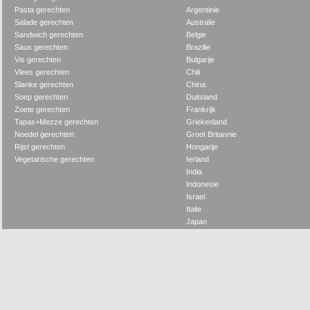
Pasta gerechten
Argentinie
Salade gerechten
Australie
Sandwich gerechten
Belgie
Saus gerechten
Brazilie
Vis gerechten
Bulgarije
Vlees gerechten
Chili
Slanke gerechten
China
Soep gerechten
Duitsland
Zoete gerechten
Frankrijk
Tapas+Mezze gerechten
Griekenland
Noedel gerechten
Groot Britannie
Rijst gerechten
Hongarije
Vegetarische gerechten
Ierland
India
Indonesie
Israel
Italie
Japan