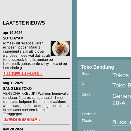
LAATSTE NIEUWS
apr 19 2026
SOTO AYAM
Ik maak dit recept al jaren,
echt een topper. Maar 1
ingredient sla ik altijd over
want geen idee wat dat is.. als
ik het opzoek krijg ik: romige op
kokosmelk gebaseerde curry laksa of op
Toko Bandung
tamarinde g.......
LEES ALLE RECENSIES
Soort
Tokos
aug 31 2025
Naam
Toko 
SANG LEE TOKO
VERSCHRIKKELIJK ! Wat een tegenvaller
Straat
Genera
vandaag. 2 gerechten gehaald , 1 met
20-A
sate saus hetgeen lichtbruin smaakloos
water was , ook het andere gerecht droop
in het water met een kleurtje.
Teruggegaa.......
Postcode
BEKIJK DIT ADRESJE
Plaats
Buss
nov 20 2024