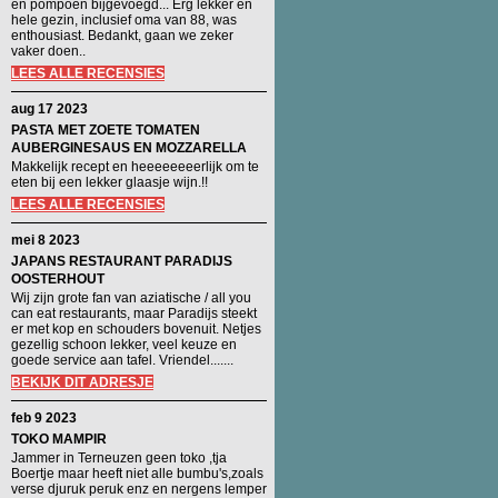
en pompoen bijgevoegd... Erg lekker en
hele gezin, inclusief oma van 88, was
enthousiast. Bedankt, gaan we zeker
vaker doen..
LEES ALLE RECENSIES
aug 17 2023
PASTA MET ZOETE TOMATEN
AUBERGINESAUS EN MOZZARELLA
Makkelijk recept en heeeeeeeerlijk om te
eten bij een lekker glaasje wijn.!!
LEES ALLE RECENSIES
mei 8 2023
JAPANS RESTAURANT PARADIJS
OOSTERHOUT
Wij zijn grote fan van aziatische / all you
can eat restaurants, maar Paradijs steekt
er met kop en schouders bovenuit. Netjes
gezellig schoon lekker, veel keuze en
goede service aan tafel. Vriendel.......
BEKIJK DIT ADRESJE
feb 9 2023
TOKO MAMPIR
Jammer in Terneuzen geen toko ,tja
Boertje maar heeft niet alle bumbu's,zoals
verse djuruk peruk enz en nergens lemper