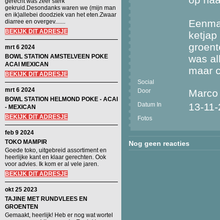
gerecht was zeer sterk
gekruid.Desondanks waren we (mijn man
en ik)allebei doodziek van het eten.Zwaar
Eenmaa
diarree en overgev.......
BEKIJK DIT ADRESJE
ketjap
groent
mrt 6 2024
BOWL STATION AMSTELVEEN POKE
was al
ACAI MEXICAN
maar c
BEKIJK DIT ADRESJE
Social
mrt 6 2024
Door
Marco
BOWL STATION HELMOND POKE - ACAI
Datum In
13-11
- MEXICAN
BEKIJK DIT ADRESJE
Fotos
feb 9 2024
TOKO MAMPIR
Nog geen reacties
Goede toko, uitgebreid assortiment en
heerlijke kant en klaar gerechten. Ook
voor advies. Ik kom er al vele jaren.
BEKIJK DIT ADRESJE
okt 25 2023
TAJINE MET RUNDVLEES EN
GROENTEN
Gemaakt, heerlijk! Heb er nog wat wortel