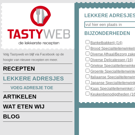
LEKKERE ADRESJES
BIJZONDERHEDEN
Banketbakkerij (14)
Brood Specialiteitenwinkel
Diverse Afhaal/Bezorg zake
Volg Tastyweb en blijf via Facebook op de
hoogte van nieuwe recepten en meer.
Diverse Delicatessen (16)
Griekse Specialiteitenwinke
RECEPTEN
Groente Specialiteitenwinke
Italiaanse Specialiteitenwin
LEKKERE ADRESJES
Japanse Specialiteitenwink
VOEG ADRESJE TOE
Kaas Specialiteitenwinkel 
Keukenbenodigdheden (16
ARTIKELEN
WAT ETEN WIJ
BLOG