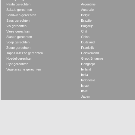
Pasta gerechten
Argentinie
Salade gerechten
Australie
Sandwich gerechten
Belgie
Saus gerechten
Brazilie
Vis gerechten
Bulgarije
Vlees gerechten
Chili
Slanke gerechten
China
Soep gerechten
Duitsland
Zoete gerechten
Frankrijk
Tapas+Mezze gerechten
Griekenland
Noedel gerechten
Groot Britannie
Rijst gerechten
Hongarije
Vegetarische gerechten
Ierland
India
Indonesie
Israel
Italie
Japan