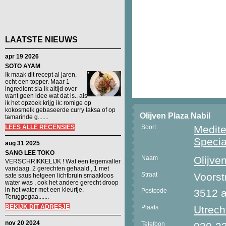
LAATSTE NIEUWS
apr 19 2026
SOTO AYAM
Ik maak dit recept al jaren,
echt een topper. Maar 1
ingredient sla ik altijd over
want geen idee wat dat is.. als
ik het opzoek krijg ik: romige op
kokosmelk gebaseerde curry laksa of op
Olijven Plaza Nabil
tamarinde g.......
LEES ALLE RECENSIES
Soort
Medit
Specia
aug 31 2025
SANG LEE TOKO
Naam
Olijve
VERSCHRIKKELIJK ! Wat een tegenvaller
vandaag. 2 gerechten gehaald , 1 met
Straat
Voorst
sate saus hetgeen lichtbruin smaakloos
water was , ook het andere gerecht droop
in het water met een kleurtje.
Postcode
3512 
Teruggegaa.......
BEKIJK DIT ADRESJE
Plaats
Utrech
nov 20 2024
Telefoon