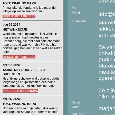
030-2
TOKO WARUNG BARU
Fax
Prima toko, de rendang is top maar de
pittige kip wat te zoet voor mij.
Email
info@o
BEKIJK DIT ADRESJE
Informatie
Marokk
aug 25 2024
lekkers
HET WINKELTJE
erin k
Weet iemand of restaurant Het Winkeltje
nog te maken had met Ansje van
Brandenberg, die met haar café chantant
naar dit pand was verhuisd? Ik heb hier
Ze ver
ooit wel gegeten en het had wel een zeker
entert.......
gebakj
BEKIJK DIT ADRESJE
(turks
Maroka
apr 17 2024
TAJINE MET RUNDVLEES EN
medite
GROENTEN
opeten
Heerlijk gerecht, ook wat gehakte dadels
toegevoegd en ipv tomaten een pakje
tomatenblokjes met knoflook genomen.
Ze zij
LEES ALLE RECENSIES
elke m
apr 16 2024
Social
TOKO WARUNG BARU
Door
marja
Nog nooit zo slecht gegeten, dus weinig
van gegeten.Smaakte bedorven en ieder
Datum In