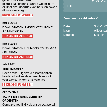
8-8-2
gerecht was zeer sterk
gekruid.Desondanks waren we (mijn man
Fotos
en ik)allebei doodziek van het eten.Zwaar
diarree en overgev.......
BEKIJK DIT ADRESJE
Reacties op dit adres:
mrt 6 2024
Datum
30-5-200
BOWL STATION AMSTELVEEN POKE
Naam
olijven p
ACAI MEXICAN
Reactie
Kijk eens 
BEKIJK DIT ADRESJE
mrt 6 2024
BOWL STATION HELMOND POKE - ACAI
- MEXICAN
BEKIJK DIT ADRESJE
feb 9 2024
TOKO MAMPIR
Goede toko, uitgebreid assortiment en
heerlijke kant en klaar gerechten. Ook
voor advies. Ik kom er al vele jaren.
BEKIJK DIT ADRESJE
okt 25 2023
TAJINE MET RUNDVLEES EN
GROENTEN
Gemaakt, heerlijk! Heb er nog wat wortel