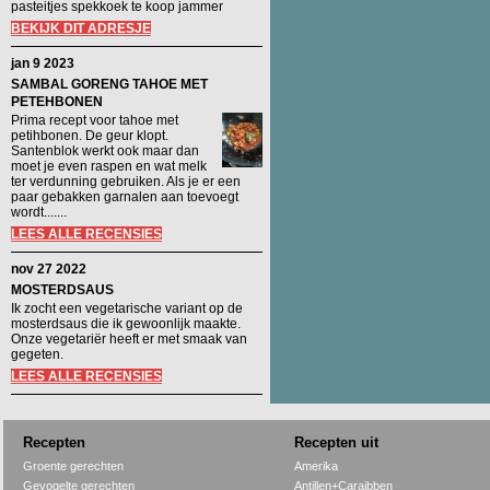
pasteitjes spekkoek te koop jammer
BEKIJK DIT ADRESJE
jan 9 2023
SAMBAL GORENG TAHOE MET
PETEHBONEN
Prima recept voor tahoe met
petihbonen. De geur klopt.
Santenblok werkt ook maar dan
moet je even raspen en wat melk
ter verdunning gebruiken. Als je er een
paar gebakken garnalen aan toevoegt
wordt.......
LEES ALLE RECENSIES
nov 27 2022
MOSTERDSAUS
Ik zocht een vegetarische variant op de
mosterdsaus die ik gewoonlijk maakte.
Onze vegetariër heeft er met smaak van
gegeten.
LEES ALLE RECENSIES
Recepten
Recepten uit
Groente gerechten
Amerika
Gevogelte gerechten
Antillen+Caraibben