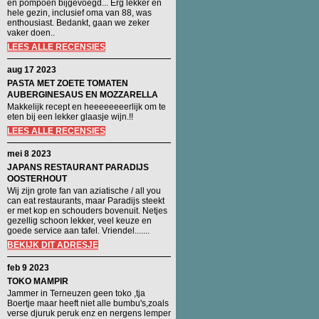
en pompoen bijgevoegd... Erg lekker en
hele gezin, inclusief oma van 88, was
enthousiast. Bedankt, gaan we zeker
vaker doen..
LEES ALLE RECENSIES
aug 17 2023
PASTA MET ZOETE TOMATEN
AUBERGINESAUS EN MOZZARELLA
Makkelijk recept en heeeeeeeerlijk om te
eten bij een lekker glaasje wijn.!!
LEES ALLE RECENSIES
mei 8 2023
JAPANS RESTAURANT PARADIJS
OOSTERHOUT
Wij zijn grote fan van aziatische / all you
can eat restaurants, maar Paradijs steekt
er met kop en schouders bovenuit. Netjes
gezellig schoon lekker, veel keuze en
goede service aan tafel. Vriendel.......
BEKIJK DIT ADRESJE
feb 9 2023
TOKO MAMPIR
Jammer in Terneuzen geen toko ,tja
Boertje maar heeft niet alle bumbu's,zoals
verse djuruk peruk enz en nergens lemper