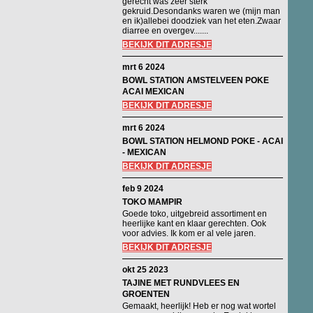
gerecht was zeer sterk
gekruid.Desondanks waren we (mijn man
en ik)allebei doodziek van het eten.Zwaar
diarree en overgev.......
BEKIJK DIT ADRESJE
mrt 6 2024
BOWL STATION AMSTELVEEN POKE
ACAI MEXICAN
BEKIJK DIT ADRESJE
mrt 6 2024
BOWL STATION HELMOND POKE - ACAI
- MEXICAN
BEKIJK DIT ADRESJE
feb 9 2024
TOKO MAMPIR
Goede toko, uitgebreid assortiment en
heerlijke kant en klaar gerechten. Ook
voor advies. Ik kom er al vele jaren.
BEKIJK DIT ADRESJE
okt 25 2023
TAJINE MET RUNDVLEES EN
GROENTEN
Gemaakt, heerlijk! Heb er nog wat wortel