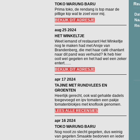
Rea
TOKO WARUNG BARU
Prima toko, de rendang is top maar de
pittige kip wat te zoet voor mij.
Da
BEKIJK DIT ADRESJE
Na
Re
aug 25 2024
HET WINKELTJE
Weet iemand of restaurant Het Winkeltje
nog te maken had met Ansje van
Brandenberg, die met haar café chantant
naar dit pand was verhuisd? Ik heb hier
ooit wel gegeten en het had wel een zeker
entert.......
BEKIJK DIT ADRESJE
apr 17 2024
TAJINE MET RUNDVLEES EN
GROENTEN
Heerlijk gerecht, ook wat gehakte dadels
toegevoegd en ipv tomaten een pakje
tomatenblokjes met knoflook genomen.
LEES ALLE RECENSIES
apr 16 2024
TOKO WARUNG BARU
Nog nooit zo slecht gegeten, dus weinig
van gegeten.Smaakte bedorven en ieder