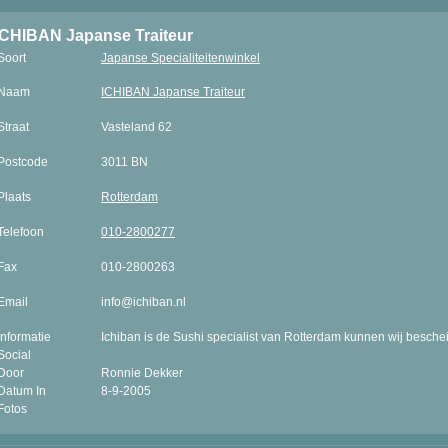
ICHIBAN Japanse Traiteur
Soort
Japanse Specialiteitenwinkel
Naam
ICHIBAN Japanse Traiteur
Straat
Vasteland 62
Postcode
3011 BN
Plaats
Rotterdam
Telefoon
010-2800277
Fax
010-2800263
Email
info@ichiban.nl
Informatie
Ichiban is de Sushi specialist van Rotterdam kunnen wij beschei
Social
Door
Ronnie Dekker
Datum In
8-9-2005
Fotos