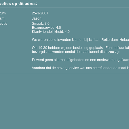
cties op dit adres:
tum
25-3-2007
am
Jason
actie
Smaak: 7.0
Bezorgservice: 4.0
Klantvriendelijkheid: 4.0
We waren eerst tevreden klanten bij Ichiban Rotterdam. Helaas
Om 19.30 hebben wij een bestelling geplaatst. Een half uur la
bezorgd zou worden omdat de maastunnel dicht zou zijn.
Er werd geen alternatief geboden en een medewerker gaf aan d
Vandaar dat de bezorgservice wat ons betreft onder de maat is