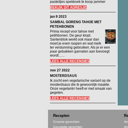
pasteitjes spekkoek te koop jammer
BEKIJK DIT ADRESJE
jan 9 2023
SAMBAL GORENG TAHOE MET
PETEHBONEN
Prima recept voor tahoe met
petihbonen. De geur klopt.
Santenblok werkt ook maar dan
moet je even raspen en wat melk
ter verdunning gebruiken. Als je er een
paar gebakken garnalen aan toevoegt
wordt.......
LEES ALLE RECENSIES
nov 27 2022
MOSTERDSAUS
Ik zocht een vegetarische variant op de
mosterdsaus die ik gewoonlijk maakte.
Onze vegetariër heeft er met smaak van
gegeten.
LEES ALLE RECENSIES
Recepten
Re
Groente gerechten
Am
Gevogelte gerechten
An