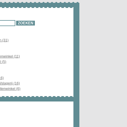
n (31)
enwinkel (11)
l (5)
16)
/slagerij (16)
itenwinkel (6)