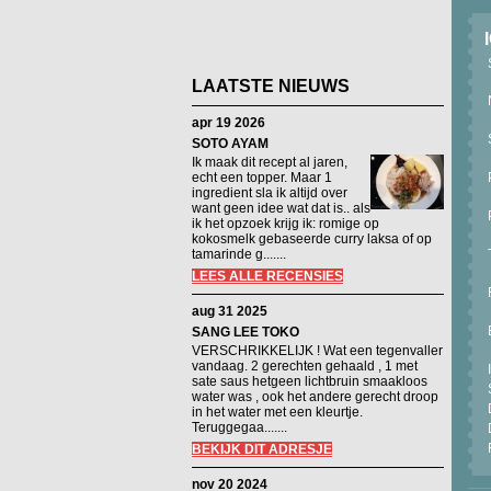
LAATSTE NIEUWS
apr 19 2026
SOTO AYAM
Ik maak dit recept al jaren,
echt een topper. Maar 1
ingredient sla ik altijd over
want geen idee wat dat is.. als
ik het opzoek krijg ik: romige op
kokosmelk gebaseerde curry laksa of op
tamarinde g.......
LEES ALLE RECENSIES
aug 31 2025
SANG LEE TOKO
VERSCHRIKKELIJK ! Wat een tegenvaller
vandaag. 2 gerechten gehaald , 1 met
sate saus hetgeen lichtbruin smaakloos
water was , ook het andere gerecht droop
in het water met een kleurtje.
Teruggegaa.......
BEKIJK DIT ADRESJE
nov 20 2024