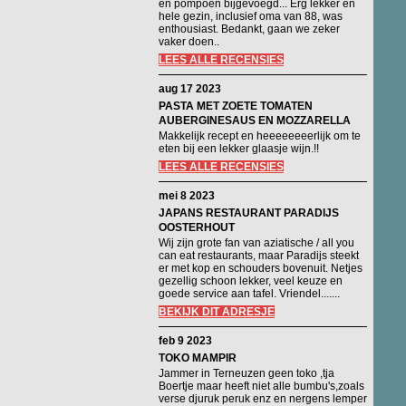
en pompoen bijgevoegd... Erg lekker en
hele gezin, inclusief oma van 88, was
enthousiast. Bedankt, gaan we zeker
vaker doen..
LEES ALLE RECENSIES
aug 17 2023
PASTA MET ZOETE TOMATEN
AUBERGINESAUS EN MOZZARELLA
Makkelijk recept en heeeeeeeerlijk om te
eten bij een lekker glaasje wijn.!!
LEES ALLE RECENSIES
mei 8 2023
JAPANS RESTAURANT PARADIJS
OOSTERHOUT
Wij zijn grote fan van aziatische / all you
can eat restaurants, maar Paradijs steekt
er met kop en schouders bovenuit. Netjes
gezellig schoon lekker, veel keuze en
goede service aan tafel. Vriendel.......
BEKIJK DIT ADRESJE
feb 9 2023
TOKO MAMPIR
Jammer in Terneuzen geen toko ,tja
Boertje maar heeft niet alle bumbu's,zoals
verse djuruk peruk enz en nergens lemper