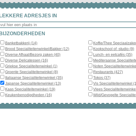
LEKKERE ADRESJES IN
BIJZONDERHEDEN
Banketbakkerij (14)
Koffie/Thee Speciaalzake
Brood Specialiteitenwinkel/Bakker (12)
Kookschool of -studio (9)
Diverse Afhaal/Bezorg zaken (40)
Lunch- en eetcafés (35)
Diverse Delicatessen (16)
Mediteraanse Specialiteit
Griekse Specialiteitenwinkel (1)
Noten Specialiteitenwinke
Groente Specialiteitenwinkel (8)
Restaurants (427)
Italiaanse Specialiteitenwinkel (35)
Tokos (37)
Japanse Specialiteitenwinkel (13)
Vis Specialiteitenwinkel (
Kaas Specialiteitenwinkel (19)
Vlees Specialiteitenwinkel
Keukenbenodigdheden (16)
Wild/Gevogelte Specialite