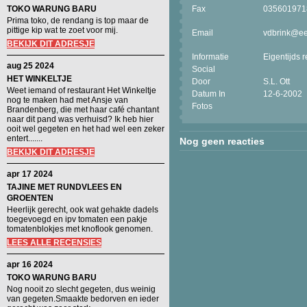
TOKO WARUNG BARU
Fax
035601971
Prima toko, de rendang is top maar de
pittige kip wat te zoet voor mij.
Email
vdbrink@eet
BEKIJK DIT ADRESJE
Informatie
Eigentijds r
aug 25 2024
Social
HET WINKELTJE
Door
S.L. Ott
Weet iemand of restaurant Het Winkeltje
Datum In
12-6-2002
nog te maken had met Ansje van
Fotos
Brandenberg, die met haar café chantant
naar dit pand was verhuisd? Ik heb hier
ooit wel gegeten en het had wel een zeker
entert.......
Nog geen reacties
BEKIJK DIT ADRESJE
apr 17 2024
TAJINE MET RUNDVLEES EN
GROENTEN
Heerlijk gerecht, ook wat gehakte dadels
toegevoegd en ipv tomaten een pakje
tomatenblokjes met knoflook genomen.
LEES ALLE RECENSIES
apr 16 2024
TOKO WARUNG BARU
Nog nooit zo slecht gegeten, dus weinig
van gegeten.Smaakte bedorven en ieder