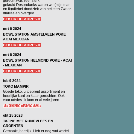
gerecht was zeer sterk
gekruid.Desondanks waren we (mijn man
en ik)allebei doodziek van het eten.Zwaar
diarree en overgev.......
BEKIJK DIT ADRESJE
mrt 6 2024
BOWL STATION AMSTELVEEN POKE
ACAI MEXICAN
BEKIJK DIT ADRESJE
mrt 6 2024
BOWL STATION HELMOND POKE - ACAI
- MEXICAN
BEKIJK DIT ADRESJE
feb 9 2024
TOKO MAMPIR
Goede toko, uitgebreid assortiment en
heerlijke kant en klaar gerechten. Ook
voor advies. Ik kom er al vele jaren.
BEKIJK DIT ADRESJE
okt 25 2023
TAJINE MET RUNDVLEES EN
GROENTEN
Gemaakt, heerlijk! Heb er nog wat wortel