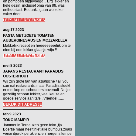
en pompoen bijgevoegd... Erg lekker en
hele gezin, inclusief oma van 88, was
enthousiast. Bedankt, gaan we zeker
vaker doen..
LEES ALLE RECENSIES
aug 17 2023
PASTA MET ZOETE TOMATEN
AUBERGINESAUS EN MOZZARELLA
Makkelijk recept en heeeeeeeerlijk om te
eten bij een lekker glaasje wijn.!!
LEES ALLE RECENSIES
mei 8 2023
JAPANS RESTAURANT PARADIJS
OOSTERHOUT
Wij zijn grote fan van aziatische / all you
can eat restaurants, maar Paradijs steekt
er met kop en schouders bovenuit. Netjes
gezellig schoon lekker, veel keuze en
goede service aan tafel. Vriendel.......
BEKIJK DIT ADRESJE
feb 9 2023
TOKO MAMPIR
Jammer in Terneuzen geen toko ,tja
Boertje maar heeft niet alle bumbu's,zoals
verse djuruk peruk enz en nergens lemper