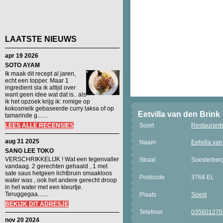
LAATSTE NIEUWS
apr 19 2026
SOTO AYAM
Ik maak dit recept al jaren,
echt een topper. Maar 1
ingredient sla ik altijd over
want geen idee wat dat is.. als
ik het opzoek krijg ik: romige op
kokosmelk gebaseerde curry laksa of op
Eetvilla van den Brink
tamarinde g.......
LEES ALLE RECENSIES
Soort
Restaurant
aug 31 2025
Naam
Eetvilla va
SANG LEE TOKO
VERSCHRIKKELIJK ! Wat een tegenvaller
Straat
Soesterber
vandaag. 2 gerechten gehaald , 1 met
sate saus hetgeen lichtbruin smaakloos
Postcode
3768 EL
water was , ook het andere gerecht droop
in het water met een kleurtje.
Teruggegaa.......
Plaats
Soest
BEKIJK DIT ADRESJE
Telefoon
035601270
nov 20 2024