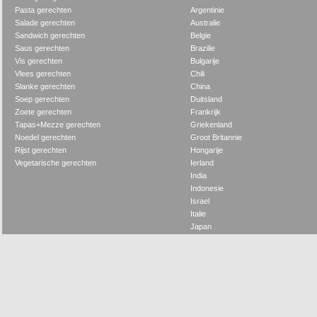
Pasta gerechten
Argentinie
Salade gerechten
Australie
Sandwich gerechten
Belgie
Saus gerechten
Brazilie
Vis gerechten
Bulgarije
Vlees gerechten
Chili
Slanke gerechten
China
Soep gerechten
Duitsland
Zoete gerechten
Frankrijk
Tapas+Mezze gerechten
Griekenland
Noedel gerechten
Groot Britannie
Rijst gerechten
Hongarije
Vegetarische gerechten
Ierland
India
Indonesie
Israel
Italie
Japan