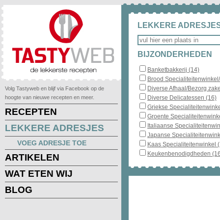
LEKKERE ADRESJES
BIJZONDERHEDEN
Banketbakkerij (14)
Brood Specialiteitenwinkel
Diverse Afhaal/Bezorg zake
Volg Tastyweb en blijf via Facebook op de
hoogte van nieuwe recepten en meer.
Diverse Delicatessen (16)
Griekse Specialiteitenwinke
RECEPTEN
Groente Specialiteitenwinke
Italiaanse Specialiteitenwin
LEKKERE ADRESJES
Japanse Specialiteitenwink
VOEG ADRESJE TOE
Kaas Specialiteitenwinkel 
Keukenbenodigdheden (16
ARTIKELEN
WAT ETEN WIJ
BLOG