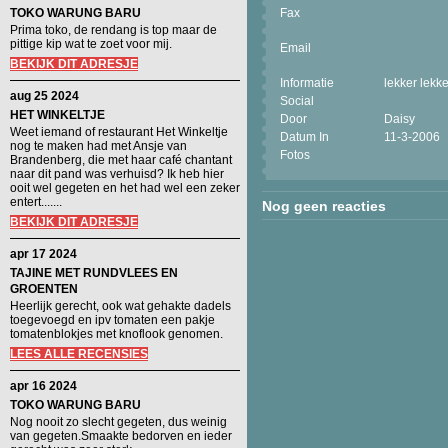
TOKO WARUNG BARU
Fax
Prima toko, de rendang is top maar de
pittige kip wat te zoet voor mij.
Email
BEKIJK DIT ADRESJE
Informatie
lekker lekke
aug 25 2024
Social
HET WINKELTJE
Door
Daisy
Weet iemand of restaurant Het Winkeltje
Datum In
11-3-2006
nog te maken had met Ansje van
Fotos
Brandenberg, die met haar café chantant
naar dit pand was verhuisd? Ik heb hier
ooit wel gegeten en het had wel een zeker
entert.......
Nog geen reacties
BEKIJK DIT ADRESJE
apr 17 2024
TAJINE MET RUNDVLEES EN
GROENTEN
Heerlijk gerecht, ook wat gehakte dadels
toegevoegd en ipv tomaten een pakje
tomatenblokjes met knoflook genomen.
LEES ALLE RECENSIES
apr 16 2024
TOKO WARUNG BARU
Nog nooit zo slecht gegeten, dus weinig
van gegeten.Smaakte bedorven en ieder