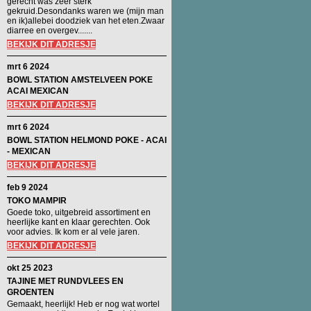
gerecht was zeer sterk
gekruid.Desondanks waren we (mijn man
en ik)allebei doodziek van het eten.Zwaar
diarree en overgev.......
BEKIJK DIT ADRESJE
mrt 6 2024
BOWL STATION AMSTELVEEN POKE
ACAI MEXICAN
BEKIJK DIT ADRESJE
mrt 6 2024
BOWL STATION HELMOND POKE - ACAI
- MEXICAN
BEKIJK DIT ADRESJE
feb 9 2024
TOKO MAMPIR
Goede toko, uitgebreid assortiment en
heerlijke kant en klaar gerechten. Ook
voor advies. Ik kom er al vele jaren.
BEKIJK DIT ADRESJE
okt 25 2023
TAJINE MET RUNDVLEES EN
GROENTEN
Gemaakt, heerlijk! Heb er nog wat wortel