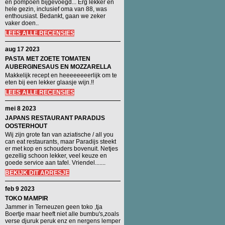
en pompoen bijgevoegd... Erg lekker en
hele gezin, inclusief oma van 88, was
enthousiast. Bedankt, gaan we zeker
vaker doen..
LEES ALLE RECENSIES
aug 17 2023
PASTA MET ZOETE TOMATEN
AUBERGINESAUS EN MOZZARELLA
Makkelijk recept en heeeeeeeerlijk om te
eten bij een lekker glaasje wijn.!!
LEES ALLE RECENSIES
mei 8 2023
JAPANS RESTAURANT PARADIJS
OOSTERHOUT
Wij zijn grote fan van aziatische / all you
can eat restaurants, maar Paradijs steekt
er met kop en schouders bovenuit. Netjes
gezellig schoon lekker, veel keuze en
goede service aan tafel. Vriendel.......
BEKIJK DIT ADRESJE
feb 9 2023
TOKO MAMPIR
Jammer in Terneuzen geen toko ,tja
Boertje maar heeft niet alle bumbu's,zoals
verse djuruk peruk enz en nergens lemper