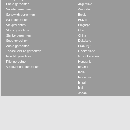
Pasta gerechten
Argentinie
Salade gerechten
Australie
Sandwich gerechten
Belgie
Saus gerechten
Brazilie
Vis gerechten
Bulgarije
Vlees gerechten
Chili
Slanke gerechten
China
Soep gerechten
Duitsland
Zoete gerechten
Frankrijk
Tapas+Mezze gerechten
Griekenland
Noedel gerechten
Groot Britannie
Rijst gerechten
Hongarije
Vegetarische gerechten
Ierland
India
Indonesie
Israel
Italie
Japan