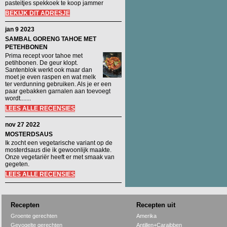
pasteitjes spekkoek te koop jammer
BEKIJK DIT ADRESJE
jan 9 2023
SAMBAL GORENG TAHOE MET
PETEHBONEN
Prima recept voor tahoe met
petihbonen. De geur klopt.
Santenblok werkt ook maar dan
moet je even raspen en wat melk
ter verdunning gebruiken. Als je er een
paar gebakken garnalen aan toevoegt
wordt.......
LEES ALLE RECENSIES
nov 27 2022
MOSTERDSAUS
Ik zocht een vegetarische variant op de
mosterdsaus die ik gewoonlijk maakte.
Onze vegetariër heeft er met smaak van
gegeten.
LEES ALLE RECENSIES
Recepten
Recepten uit
Groente gerechten
Amerika
Gevogelte gerechten
Antillen+Caraibben