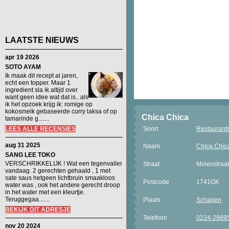
LAATSTE NIEUWS
apr 19 2026
SOTO AYAM
Ik maak dit recept al jaren,
echt een topper. Maar 1
ingredient sla ik altijd over
want geen idee wat dat is.. als
ik het opzoek krijg ik: romige op
kokosmelk gebaseerde curry laksa of op
Chica Chica
tamarinde g.......
LEES ALLE RECENSIES
Soort
Restaurant
aug 31 2025
Naam
Chica Chic
SANG LEE TOKO
VERSCHRIKKELIJK ! Wat een tegenvaller
Straat
Molenstraa
vandaag. 2 gerechten gehaald , 1 met
sate saus hetgeen lichtbruin smaakloos
Postcode
1741GK
water was , ook het andere gerecht droop
in het water met een kleurtje.
Teruggegaa.......
Plaats
Schagen
BEKIJK DIT ADRESJE
Telefoon
0224-2989
nov 20 2024