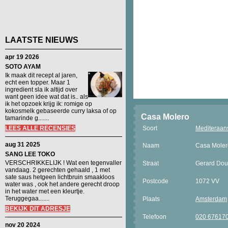
LAATSTE NIEUWS
apr 19 2026
SOTO AYAM
Ik maak dit recept al jaren,
echt een topper. Maar 1
ingredient sla ik altijd over
want geen idee wat dat is.. als
ik het opzoek krijg ik: romige op
kokosmelk gebaseerde curry laksa of op
Casa Molero
tamarinde g.......
LEES ALLE RECENSIES
Soort
Mediteraans
aug 31 2025
Naam
Casa Moler
SANG LEE TOKO
VERSCHRIKKELIJK ! Wat een tegenvaller
Straat
Gerard Dou
vandaag. 2 gerechten gehaald , 1 met
sate saus hetgeen lichtbruin smaakloos
Postcode
1072 VV
water was , ook het andere gerecht droop
in het water met een kleurtje.
Teruggegaa.......
Plaats
Amsterdam
BEKIJK DIT ADRESJE
Telefoon
020 67617
nov 20 2024