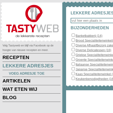
LEKKERE ADRESJES
BIJZONDERHEDEN
Banketbakkerij (14)
Brood Specialiteitenwinkel
Diverse Afhaal/Bezorg zake
Volg Tastyweb en blijf via Facebook op de
hoogte van nieuwe recepten en meer.
Diverse Delicatessen (16)
Griekse Specialiteitenwinke
RECEPTEN
Groente Specialiteitenwinke
Italiaanse Specialiteitenwin
LEKKERE ADRESJES
Japanse Specialiteitenwink
VOEG ADRESJE TOE
Kaas Specialiteitenwinkel 
Keukenbenodigdheden (16
ARTIKELEN
WAT ETEN WIJ
BLOG