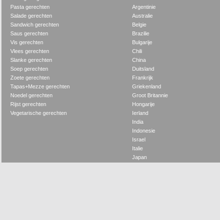
Pasta gerechten
Argentinie
Salade gerechten
Australie
Sandwich gerechten
Belgie
Saus gerechten
Brazilie
Vis gerechten
Bulgarije
Vlees gerechten
Chili
Slanke gerechten
China
Soep gerechten
Duitsland
Zoete gerechten
Frankrijk
Tapas+Mezze gerechten
Griekenland
Noedel gerechten
Groot Britannie
Rijst gerechten
Hongarije
Vegetarische gerechten
Ierland
India
Indonesie
Israel
Italie
Japan