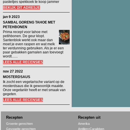
pasteitjes spekkoek te koop jammer
BEKIJK DIT ADRESJE
jan 9 2023
SAMBAL GORENG TAHOE MET
PETEHBONEN
Prima recept voor tahoe met
petihbonen. De geur klopt.
Santenblok werkt ook maar dan
moet je even raspen en wat melk
ter verdunning gebruiken. Als je er een
paar gebakken garnalen aan toevoegt
wordt.......
LEES ALLE RECENSIES
nov 27 2022
MOSTERDSAUS
Ik zocht een vegetarische variant op de
mosterdsaus die ik gewoonlijk maakte.
Onze vegetariër heeft er met smaak van
gegeten.
LEES ALLE RECENSIES
Recepten
Recepten uit
Groente gerechten
Amerika
Gevogelte gerechten
Antillen+Caraibben