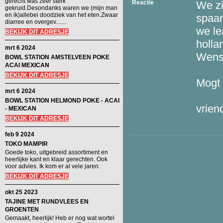
gerecht was zeer sterk
Reactie
We zi
gekruid.Desondanks waren we (mijn man
en ik)allebei doodziek van het eten.Zwaar
spaa
diarree en overgev.......
we le
BEKIJK DIT ADRESJE
holla
mrt 6 2024
Wenst
BOWL STATION AMSTELVEEN POKE
ACAI MEXICAN
BEKIJK DIT ADRESJE
Mogt 
mrt 6 2024
BOWL STATION HELMOND POKE - ACAI
vrien
- MEXICAN
BEKIJK DIT ADRESJE
feb 9 2024
TOKO MAMPIR
Goede toko, uitgebreid assortiment en
heerlijke kant en klaar gerechten. Ook
voor advies. Ik kom er al vele jaren.
BEKIJK DIT ADRESJE
okt 25 2023
TAJINE MET RUNDVLEES EN
GROENTEN
Gemaakt, heerlijk! Heb er nog wat wortel