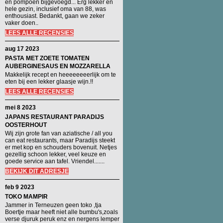
en pompoen bijgevoegd... Erg lekker en
hele gezin, inclusief oma van 88, was
enthousiast. Bedankt, gaan we zeker
vaker doen..
LEES ALLE RECENSIES
aug 17 2023
PASTA MET ZOETE TOMATEN
AUBERGINESAUS EN MOZZARELLA
Makkelijk recept en heeeeeeeerlijk om te
eten bij een lekker glaasje wijn.!!
LEES ALLE RECENSIES
mei 8 2023
JAPANS RESTAURANT PARADIJS
OOSTERHOUT
Wij zijn grote fan van aziatische / all you
can eat restaurants, maar Paradijs steekt
er met kop en schouders bovenuit. Netjes
gezellig schoon lekker, veel keuze en
goede service aan tafel. Vriendel.......
BEKIJK DIT ADRESJE
feb 9 2023
TOKO MAMPIR
Jammer in Terneuzen geen toko ,tja
Boertje maar heeft niet alle bumbu's,zoals
verse djuruk peruk enz en nergens lemper