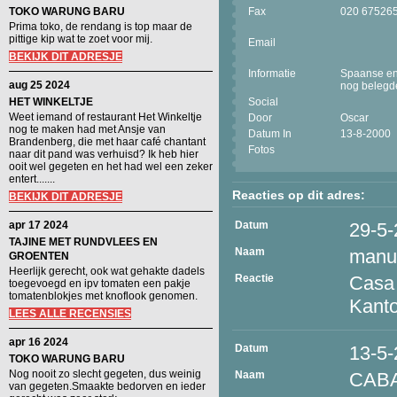
TOKO WARUNG BARU
Fax
020 67526
Prima toko, de rendang is top maar de
pittige kip wat te zoet voor mij.
Email
BEKIJK DIT ADRESJE
Informatie
Spaanse en 
aug 25 2024
nog belegde
HET WINKELTJE
Social
Weet iemand of restaurant Het Winkeltje
Door
Oscar
nog te maken had met Ansje van
Datum In
13-8-2000
Brandenberg, die met haar café chantant
Fotos
naar dit pand was verhuisd? Ik heb hier
ooit wel gegeten en het had wel een zeker
entert.......
Reacties op dit adres:
BEKIJK DIT ADRESJE
apr 17 2024
Datum
29-5-
TAJINE MET RUNDVLEES EN
Naam
manu
GROENTEN
Heerlijk gerecht, ook wat gehakte dadels
Reactie
Casa 
toegevoegd en ipv tomaten een pakje
tomatenblokjes met knoflook genomen.
Kanto
LEES ALLE RECENSIES
apr 16 2024
Datum
13-5
TOKO WARUNG BARU
Nog nooit zo slecht gegeten, dus weinig
Naam
CAB
van gegeten.Smaakte bedorven en ieder