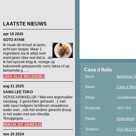
LAATSTE NIEUWS
apr 19 2026
SOTO AYAM
Ik maak dit recept al jaren,
echt een topper. Maar 1
ingredient sla ik altijd over
want geen idee wat dat is.. als
ik het opzoek krijg ik: romige op
kokosmelk gebaseerde curry laksa of op
Casa d Italia
tamarinde g.......
LEES ALLE RECENSIES
Soort
Italiaanse S
aug 31 2025
Naam
Casa d Itali
SANG LEE TOKO
VERSCHRIKKELIJK ! Wat een tegenvaller
Straat
Leusderwe
vandaag. 2 gerechten gehaald , 1 met
sate saus hetgeen lichtbruin smaakloos
Postcode
3817 KG
water was , ook het andere gerecht droop
in het water met een kleurtje.
Teruggegaa.......
Plaats
Amersfoort
BEKIJK DIT ADRESJE
Telefoon
033-46127
nov 20 2024