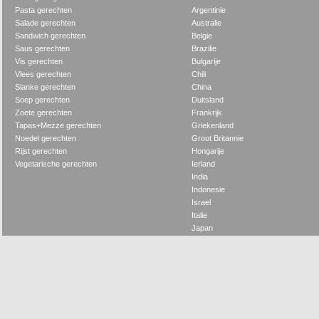
Pasta gerechten
Argentinie
Salade gerechten
Australie
Sandwich gerechten
Belgie
Saus gerechten
Brazilie
Vis gerechten
Bulgarije
Vlees gerechten
Chili
Slanke gerechten
China
Soep gerechten
Duitsland
Zoete gerechten
Frankrijk
Tapas+Mezze gerechten
Griekenland
Noedel gerechten
Groot Britannie
Rijst gerechten
Hongarije
Vegetarische gerechten
Ierland
India
Indonesie
Israel
Italie
Japan