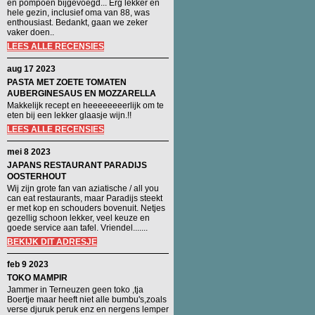
en pompoen bijgevoegd... Erg lekker en
hele gezin, inclusief oma van 88, was
enthousiast. Bedankt, gaan we zeker
vaker doen..
LEES ALLE RECENSIES
aug 17 2023
PASTA MET ZOETE TOMATEN
AUBERGINESAUS EN MOZZARELLA
Makkelijk recept en heeeeeeeerlijk om te
eten bij een lekker glaasje wijn.!!
LEES ALLE RECENSIES
mei 8 2023
JAPANS RESTAURANT PARADIJS
OOSTERHOUT
Wij zijn grote fan van aziatische / all you
can eat restaurants, maar Paradijs steekt
er met kop en schouders bovenuit. Netjes
gezellig schoon lekker, veel keuze en
goede service aan tafel. Vriendel.......
BEKIJK DIT ADRESJE
feb 9 2023
TOKO MAMPIR
Jammer in Terneuzen geen toko ,tja
Boertje maar heeft niet alle bumbu's,zoals
verse djuruk peruk enz en nergens lemper