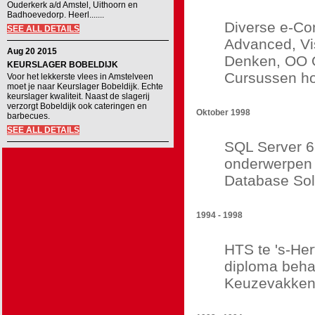
Ouderkerk a/d Amstel, Uithoorn en
Badhoevedorp. Heerl.......
Diverse e-Co
SEE ALL DETAILS
Advanced, Vi
Aug 20 2015
Denken, OO O
KEURSLAGER BOBELDIJK
Cursussen ho
Voor het lekkerste vlees in Amstelveen
moet je naar Keurslager Bobeldijk. Echte
keurslager kwaliteit. Naast de slagerij
verzorgt Bobeldijk ook cateringen en
Oktober 1998
barbecues.
SEE ALL DETAILS
SQL Server 6
onderwerpen 
Database Solu
1994 - 1998
HTS te 's-Her
diploma behaa
Keuzevakken: