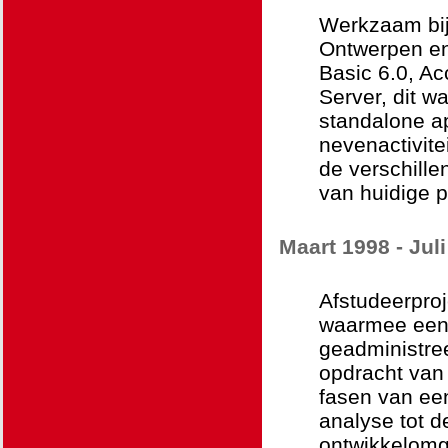
Werkzaam bij 
Ontwerpen en
Basic 6.0, Ac
Server, dit 
standalone ap
nevenactivite
de verschille
van huidige 
Maart 1998 - Jul
Afstudeerpro
waarmee een b
geadministree
opdracht van 
fasen van ee
analyse tot de
ontwikkelomge