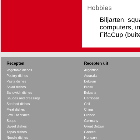
Hobbies
Biljarten, sq
computers, in
FifaCup (buit
Recepten
Recepten uit
Vegetable dishes
Argentina
Poultry dishes
Australia
Pasta dishes
Belgium
Salad dishes
Brasil
Sandwich dishes
Bulgaria
Sauces and dressings
Carribean
Seafood dishes
Chili
Meat dishes
China
Low Fat dishes
France
Soups
Germany
Sweet dishes
Great Brittain
Tapas dishes
Greece
Noodle dishes
Hungary