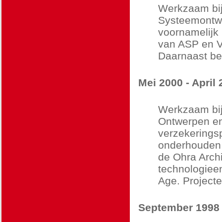
Werkzaam bij
Systeemontwi
voornamelijk 
van ASP en VB
Daarnaast beh
Mei 2000 - April
Werkzaam bij
Ontwerpen en
verzekeringsp
onderhouden v
de Ohra Archi
technologieen
Age. Projecte
September 1998 -