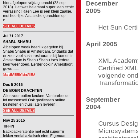
December
hier afgelopen vrijdag terecht (28 sep
2018). Het was helemaal super: een echte
2005
verrassing! Raen Lee is een klein zaakje,
met heerlijke Aziatische gerechten op
e.......
Het Sun Cert
SEE ALL DETAILS
Jul 31 2017
SHABU SHABU
April 2005
Afgelopen week heerlijk gegeten bij
Shabu Shabu in Amsterdam. Ondanks dat
er zeer veel sushi restaurants bij komen in
XML Academy 
Amsterdam is Shabu Shabu toch iedere
keer weer goed. Eerder ook in Amersfoort
Certified XML
gewe.......
volgende on
SEE ALL DETAILS
Transformat
Dec 5 2016
DE BOER DRACHTEN
Alles voor buiten keuken! Van barbecue
September
tot messenset! Ook gasflessen online
bestellen en thuis laten leveren!
2004
SEE ALL DETAILS
Nov 25 2015
Cursus Design
TIFFIN
Microsystems
Backpackerstentje met echt superrrrr
lekker veelal aziatisch eten: Eigenaar