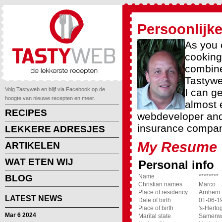
Persoonlijke
As you 
cooking
combine
Tastyweb
Volg Tastyweb en blijf via Facebook op de
I can g
hoogte van nieuwe recepten en meer.
almost 
RECIPES
webdeveloper and
insurance company
LEKKERE ADRESJES
My Resume
ARTIKELEN
WAT ETEN WIJ
Personal info
BLOG
Name
********
Christian names
Marco
Place of residency
Arnhem
LATEST NEWS
Date of birth
01-06-1
Place of birth
's-Hert
Mar 6 2024
Marital state
Samenw