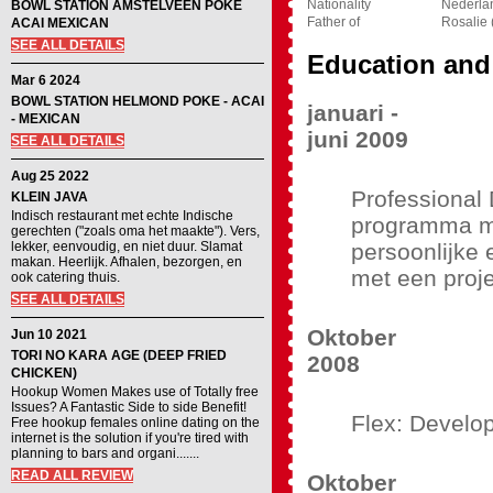
Nationality
Nederla
BOWL STATION AMSTELVEEN POKE
Father of
Rosalie 
ACAI MEXICAN
SEE ALL DETAILS
Education and
Mar 6 2024
BOWL STATION HELMOND POKE - ACAI
januari -
- MEXICAN
juni 2009
SEE ALL DETAILS
Aug 25 2022
Professional 
KLEIN JAVA
Indisch restaurant met echte Indische
programma me
gerechten ("zoals oma het maakte"). Vers,
lekker, eenvoudig, en niet duur. Slamat
persoonlijke e
makan. Heerlijk. Afhalen, bezorgen, en
met een proje
ook catering thuis.
SEE ALL DETAILS
Oktober
Jun 10 2021
TORI NO KARA AGE (DEEP FRIED
2008
CHICKEN)
Hookup Women Makes use of Totally free
Issues? A Fantastic Side to side Benefit!
Flex: Develop
Free hookup females online dating on the
internet is the solution if you're tired with
planning to bars and organi.......
READ ALL REVIEW
Oktober