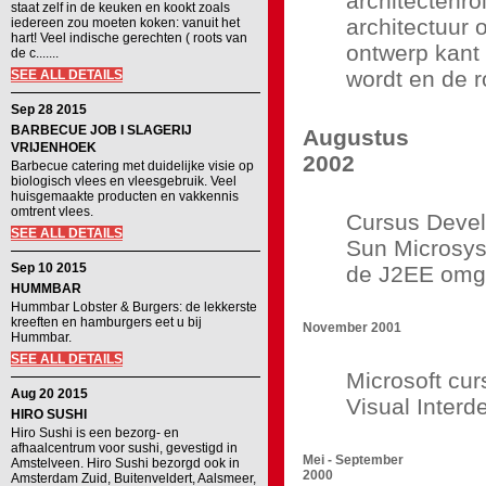
architectenro
staat zelf in de keuken en kookt zoals
architectuur o
iedereen zou moeten koken: vanuit het
hart! Veel indische gerechten ( roots van
ontwerp kant 
de c.......
wordt en de ro
SEE ALL DETAILS
Sep 28 2015
BARBECUE JOB I SLAGERIJ
Augustus
VRIJENHOEK
2002
Barbecue catering met duidelijke visie op
biologisch vlees en vleesgebruik. Veel
huisgemaakte producten en vakkennis
omtrent vlees.
Cursus Devel
SEE ALL DETAILS
Sun Microsys
Sep 10 2015
de J2EE omg
HUMMBAR
Hummbar Lobster & Burgers: de lekkerste
kreeften en hamburgers eet u bij
November 2001
Hummbar.
SEE ALL DETAILS
Microsoft cu
Aug 20 2015
Visual Interd
HIRO SUSHI
Hiro Sushi is een bezorg- en
afhaalcentrum voor sushi, gevestigd in
Mei - September
Amstelveen. Hiro Sushi bezorgd ook in
2000
Amsterdam Zuid, Buitenveldert, Aalsmeer,