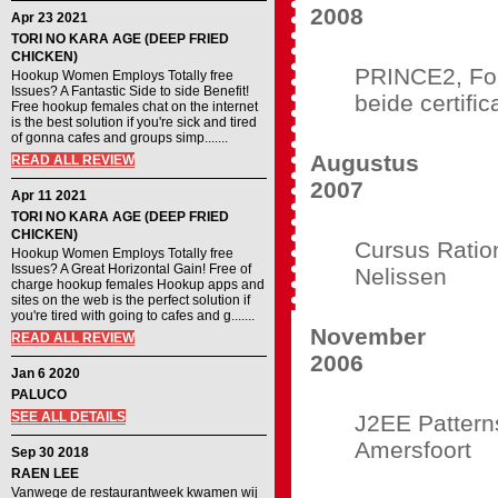
2008
Apr 23 2021
TORI NO KARA AGE (DEEP FRIED
CHICKEN)
PRINCE2, Foun
Hookup Women Employs Totally free
Issues? A Fantastic Side to side Benefit!
beide certifi
Free hookup females chat on the internet
is the best solution if you're sick and tired
of gonna cafes and groups simp.......
Augustus
READ ALL REVIEW
2007
Apr 11 2021
TORI NO KARA AGE (DEEP FRIED
CHICKEN)
Cursus Ration
Hookup Women Employs Totally free
Issues? A Great Horizontal Gain! Free of
Nelissen
charge hookup females Hookup apps and
sites on the web is the perfect solution if
you're tired with going to cafes and g.......
November
READ ALL REVIEW
2006
Jan 6 2020
PALUCO
SEE ALL DETAILS
J2EE Pattern
Amersfoort
Sep 30 2018
RAEN LEE
Vanwege de restaurantweek kwamen wij