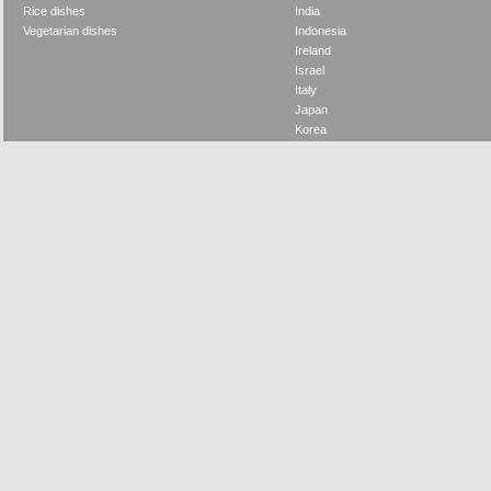
Rice dishes
India
Vegetarian dishes
Indonesia
Ireland
Israel
Italy
Japan
Korea