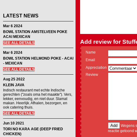
LATEST NEWS
Mar 6 2024
BOWL STATION AMSTELVEEN POKE
ACAI MEXICAN
Add review for Stuf
SEE ALL DETAILS
Name
Mar 6 2024
BOWL STATION HELMOND POKE - ACAI
Email
- MEXICAN
Appreciation
SEE ALL DETAILS
Review
Aug 25 2022
KLEIN JAVA
Indisch restaurant met echte Indische
gerechten ("zoals oma het maakte"). Vers,
lekker, eenvoudig, en niet duur. Slamat
makan. Heerlijk. Afhalen, bezorgen, en
ook catering thuis.
SEE ALL DETAILS
Jun 10 2021
Wegens sp
TORI NO KARA AGE (DEEP FRIED
reactie getoond w
CHICKEN)