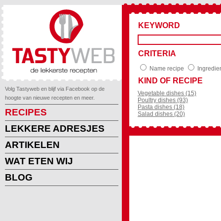
KEYWORD
CRITERIA
Name recipe
Ingredie
KIND OF RECIPE
Volg Tastyweb en blijf via Facebook op de
Vegetable dishes (15)
hoogte van nieuwe recepten en meer.
Poultry dishes (93)
Pasta dishes (18)
RECIPES
Salad dishes (20)
LEKKERE ADRESJES
ARTIKELEN
WAT ETEN WIJ
BLOG