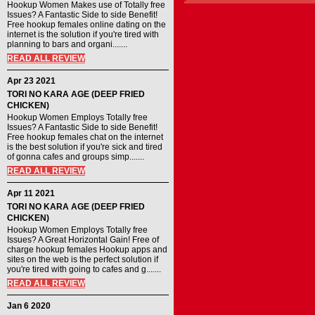
Hookup Women Makes use of Totally free
Issues? A Fantastic Side to side Benefit!
Free hookup females online dating on the
internet is the solution if you're tired with
planning to bars and organi.......
READ ALL REVIEW
Apr 23 2021
TORI NO KARA AGE (DEEP FRIED
CHICKEN)
Hookup Women Employs Totally free
Issues? A Fantastic Side to side Benefit!
Free hookup females chat on the internet
is the best solution if you're sick and tired
of gonna cafes and groups simp.......
READ ALL REVIEW
Apr 11 2021
TORI NO KARA AGE (DEEP FRIED
CHICKEN)
Hookup Women Employs Totally free
Issues? A Great Horizontal Gain! Free of
charge hookup females Hookup apps and
sites on the web is the perfect solution if
you're tired with going to cafes and g.......
READ ALL REVIEW
Jan 6 2020