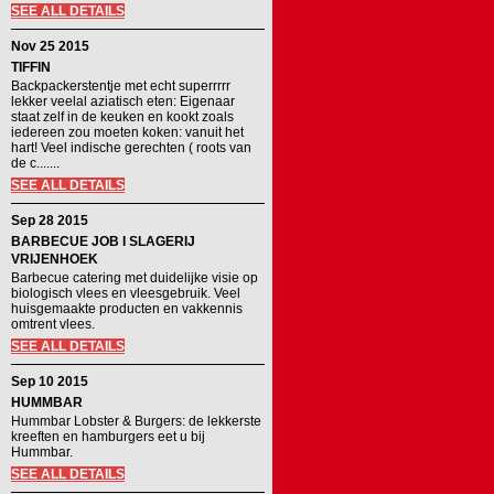
SEE ALL DETAILS
Nov 25 2015
TIFFIN
Backpackerstentje met echt superrrrr
lekker veelal aziatisch eten: Eigenaar
staat zelf in de keuken en kookt zoals
iedereen zou moeten koken: vanuit het
hart! Veel indische gerechten ( roots van
de c.......
SEE ALL DETAILS
Sep 28 2015
BARBECUE JOB I SLAGERIJ
VRIJENHOEK
Barbecue catering met duidelijke visie op
biologisch vlees en vleesgebruik. Veel
huisgemaakte producten en vakkennis
omtrent vlees.
SEE ALL DETAILS
Sep 10 2015
HUMMBAR
Hummbar Lobster & Burgers: de lekkerste
kreeften en hamburgers eet u bij
Hummbar.
SEE ALL DETAILS