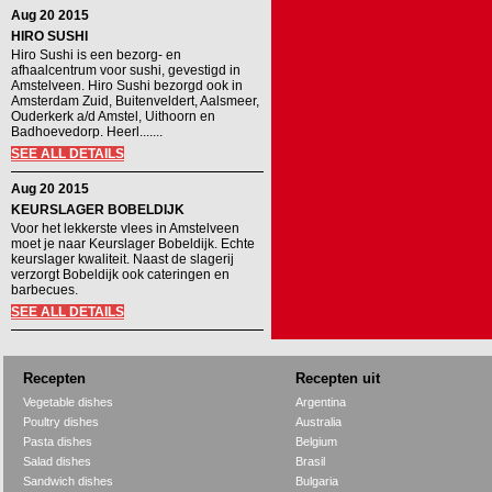
Aug 20 2015
HIRO SUSHI
Hiro Sushi is een bezorg- en
afhaalcentrum voor sushi, gevestigd in
Amstelveen. Hiro Sushi bezorgd ook in
Amsterdam Zuid, Buitenveldert, Aalsmeer,
Ouderkerk a/d Amstel, Uithoorn en
Badhoevedorp. Heerl.......
SEE ALL DETAILS
Aug 20 2015
KEURSLAGER BOBELDIJK
Voor het lekkerste vlees in Amstelveen
moet je naar Keurslager Bobeldijk. Echte
keurslager kwaliteit. Naast de slagerij
verzorgt Bobeldijk ook cateringen en
barbecues.
SEE ALL DETAILS
Recepten
Recepten uit
Vegetable dishes
Argentina
Poultry dishes
Australia
Pasta dishes
Belgium
Salad dishes
Brasil
Sandwich dishes
Bulgaria