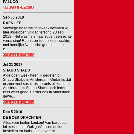
PALUCO
SEE ALL DETAILS
Sep 30 2018
RAEN LEE
Vanwege de restaurantweek kwamen wij
hier afgelopen vrijdag terecht (28 sep
2018). Het was helemaal super: een echte
verrassing! Raen Lee is een klein zaakje,
met heerlijke Aziatische gerechten op
e.......
SEE ALL DETAILS
Jul 31 2017
SHABU SHABU
Afgelopen week heerlijk gegeten bij
Shabu Shabu in Amsterdam. Ondanks dat
er zeer veel sushi restaurants bij komen in
Amsterdam is Shabu Shabu toch iedere
keer weer goed. Eerder ook in Amersfoort
gewe.......
SEE ALL DETAILS
Dec 5 2016
DE BOER DRACHTEN
Alles voor buiten keuken! Van barbecue
tot messenset! Ook gasflessen online
bestellen en thuis laten leveren!