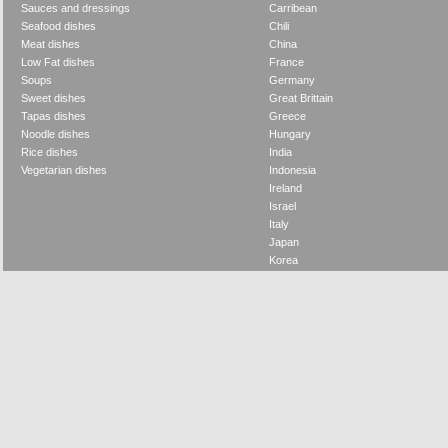
Sauces and dressings
Carribean
Seafood dishes
Chili
Meat dishes
China
Low Fat dishes
France
Soups
Germany
Sweet dishes
Great Brittain
Tapas dishes
Greece
Noodle dishes
Hungary
Rice dishes
India
Vegetarian dishes
Indonesia
Ireland
Israel
Italy
Japan
Korea